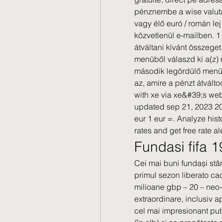
pénznembe a wise valuta
vagy élő euró / román lej
közvetlenül e-mailben. 1
átváltani kívánt összeget
menüből válaszd ki a(z) 
második legördülő menüb
az, amire a pénzt átválto
with xe via xe&#39;s webs
updated sep 21, 2023 20:
eur 1 eur =. Analyze histo
rates and get free rate ale
Fundasi fifa 1
Cei mai buni fundași stân
primul sezon liberato cac
milioane gbp – 20 – neo-z
extraordinare, inclusiv apr
cel mai impresionant pute