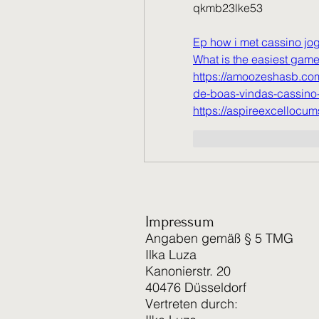
qkmb23lke53
Ep how i met cassino jo
What is the easiest game
https://amoozeshasb.com
de-boas-vindas-cassino-
https://aspireexcellocu
J'aime
Répondr
Impressum
Angaben gemäß § 5 TMG
Ilka Luza
Kanonierstr. 20
40476 Düsseldorf
Vertreten durch: