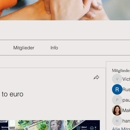
Mitglieder
Info
Mitgliede
Vic
Victoria
Rus
 to euro
pau
paultell
Mak
har
harshkol
Alle Mit