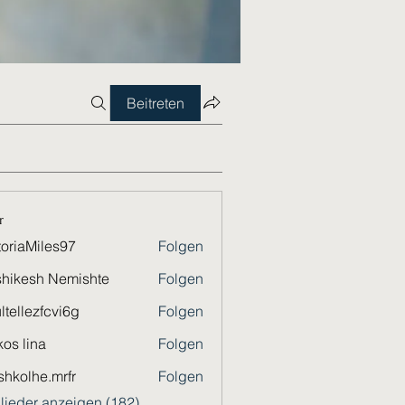
Beitreten
r
toriaMiles97
Folgen
Miles97
hikesh Nemishte
Folgen
ltellezfcvi6g
Folgen
ezfcvi6g
os lina
Folgen
shkolhe.mrfr
Folgen
he.mrfr
glieder anzeigen (182)