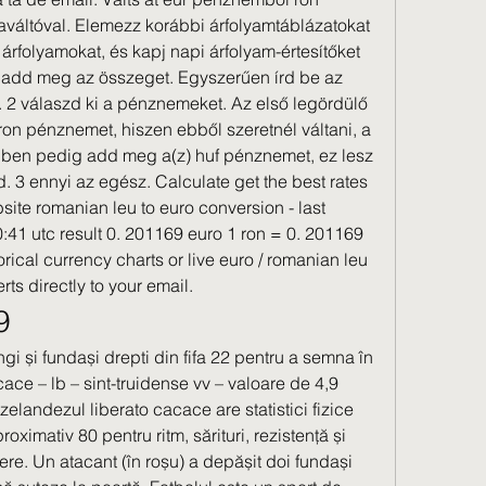
váltóval. Elemezz korábbi árfolyamtáblázatokat 
 árfolyamokat, és kapj napi árfolyam-értesítőket 
 add meg az összeget. Egyszerűen írd be az 
. 2 válaszd ki a pénznemeket. Az első legördülő 
ron pénznemet, hiszen ebből szeretnél váltani, a 
en pedig add meg a(z) huf pénznemet, ez lesz 
d. 3 ennyi az egész. Calculate get the best rates 
ite romanian leu to euro conversion - last 
41 utc result 0. 201169 euro 1 ron = 0. 201169 
rical currency charts or live euro / romanian leu 
rts directly to your email. 
9
gi și fundași drepti din fifa 22 pentru a semna în 
ace – lb – sint-truidense vv – valoare de 4,9 
elandezul liberato cacace are statistici fizice 
oximativ 80 pentru ritm, sărituri, rezistență și 
re. Un atacant (în roșu) a depășit doi fundași 