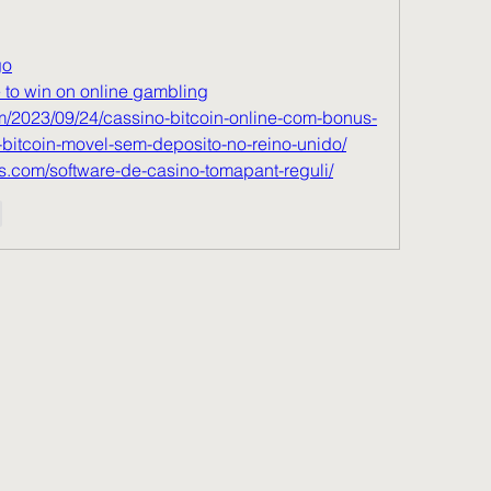
go
 to win on online gambling
/2023/09/24/cassino-bitcoin-online-com-bonus-
bitcoin-movel-sem-deposito-no-reino-unido/
ms.com/software-de-casino-tomapant-reguli/
e