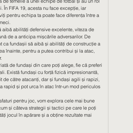
a de temelie a unei echipe de fotbal și au un rol 
i. În FIFA 19, acesta nu face excepție, iar 
iți pentru echipa ta poate face diferența între a 
meci.
aibă abilități defensive excelente, viteza de 
ună de a anticipa mișcările adversarilor. De 
ca fundașii să aibă și abilități de construcție a 
a înainte, pentru a putea contribui și la atac, 
.
ată de fundași din care poți alege, fie că preferi 
ali. Există fundași cu forță fizică impresionantă, 
de către atacanți, dar și fundași agili și rapizi, 
rapid și pot urca în atac într-un mod periculos 
sfaturi pentru joc, vom explora cele mai bune 
m și câteva strategii și tactici pe care le poți 
tăți jocul în apărare și a obține rezultate mai 