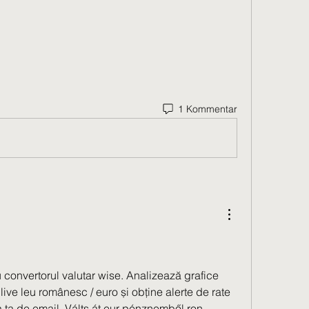
1 Kommentar
 convertorul valutar wise. Analizează grafice 
 live leu românesc / euro și obține alerte de rate 
a ta de email. Válts át eur pénznemből ron 