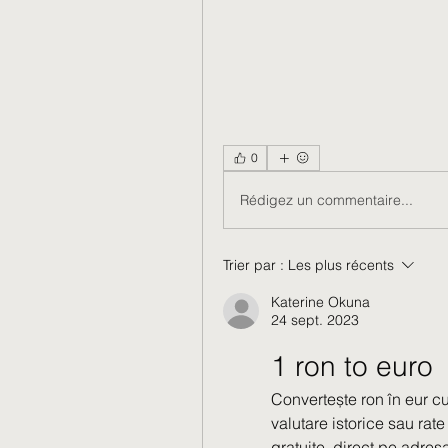
0
Rédigez un commentaire...
Trier par :
Les plus récents
Katerine Okuna
24 sept. 2023
1 ron to euro
Convertește ron în eur cu
valutare istorice sau rate
gratuite, direct pe adres