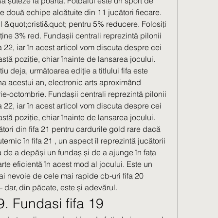
să șuteze la poartă. Fotbalul este un sport de 
e două echipe alcătuite din 11 jucători fiecare. 
 &quot;cristi&quot; pentru 5% reducere. Folosiți 
ține 3% red. Fundașii centrali reprezintă pilonii 
 22, iar în acest articol vom discuta despre cei 
tă poziție, chiar înainte de lansarea jocului. 
u deja, următoarea ediție a titlului fifa este 
 acestui an, electronic arts aproximând 
-octombrie. Fundașii centrali reprezintă pilonii 
 22, iar în acest articol vom discuta despre cei 
tă poziție, chiar înainte de lansarea jocului. 
ători din fifa 21 pentru cardurile gold rare dacă 
ternic în fifa 21 , un aspect îl reprezintă jucătorii 
a de a depăși un fundaș și de a ajunge în fața 
arte eficientă în acest mod al jocului. Este un 
i nevoie de cele mai rapide cb-uri fifa 20 
 dar, din păcate, este și adevărul. 
9. Fundasi fifa 19