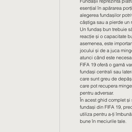
Fundașii reprezintă piatr
esențial în apărarea porți
alegerea fundașilor potriv
câștiga sau a pierde un 
Un fundaș bun trebuie să 
reacție și o capacitate b
asemenea, este important 
jocului și de a juca minge
atunci când este necesar
FIFA 19 oferă o gamă vari
fundași centrali sau later
care sunt greu de depășit 
care pot recupera mingea 
pentru adversar.
În acest ghid complet și 
fundași din FIFA 19, precu
utiliza pentru a-ți îmbună
bune în meciurile tale.