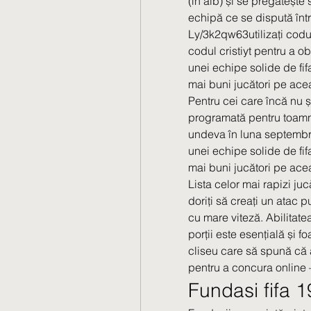
(în alb) și se pregătește 
echipă ce se dispută într
Ly/3k2qw63utilizați codul
codul cristiyt pentru a ob
unei echipe solide de fifa
mai buni jucători pe aceas
Pentru cei care încă nu ști
programată pentru toamna
undeva în luna septembrie
unei echipe solide de fifa
mai buni jucători pe aceas
Lista celor mai rapizi juc
doriți să creați un atac pu
cu mare viteză. Abilitate
porții este esențială și fo
cliseu care să spună că a
pentru a concura online –
Fundasi fifa 1