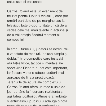
entuziaste și pasionate.
Garros Roland este un eveniment de 
neuitat pentru iubitorii tenisului, care pot 
urmări partidele de pe margine sau la 
televizor. Este o oportunitate unică de a 
vedea cele mai mari talente în acțiune și 
de a trăi emoția fiecărui moment al 
competiției.
În timpul turneului, jucătorii se întrec într-
o varietate de meciuri, inclusiv simplu și 
dublu, într-o competiție care testeață 
abilitățile fizice, tactice și mentale ale 
sportivilor. Fiecare punct este important, 
iar fiecare victorie aduce jucătorii mai 
aproape de finala prestigioasă.
Terenurile de zgură ale complexului 
Garros Roland oferă un mediu unic de 
joc, punând la încercare rezistența și 
agilitatea jucătorilor. Atmosfera fierbinte 
și entuziasmul publicului adaugă o notă 
specială competiției, transformând 