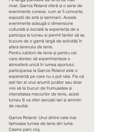
nivel, Garros Roland oferă și o serie de 
evenimente conexe, cum ar fi concerte, 
expoziții de artă și seminarii. Aceste 
evenimente adaugă o dimensiune 
culturală și socială la experiența de a 
participa la turneu și permit fanilor să se 
bucure de o gamă largă de activități în 
afara terenului de tenis.
Pentru iubitorii de tenis și pentru cei 
care doresc să experimenteze o 
atmosferă unică în lumea sportului, 
participarea la Garros Roland este o 
experiență pe care nu o pot rata. Fie că 
ești fan al unui anumit jucător sau doar 
vrei să te bucuri de frumusețea și 
intensitatea meciurilor de tenis, acest 
turneu îți va oferi senzații tari și amintiri 
de neuitat.
Garros Roland: Unul dintre cele mai 
faimoase turnee de tenis din lume. 
Casino parc cluj.