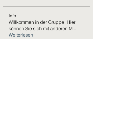
Info
Willkommen in der Gruppe! Hier
können Sie sich mit anderen M
...
Weiterlesen
Mitglieder
VictoriaMiles97
Folgen
VictoriaMiles97
Rushikesh Nemishte
Folgen
paultellezfcvi6g
Folgen
paultellezfcvi6g
Makos lina
Folgen
harshkolhe.mrfr
Folgen
harshkolhe.mrfr
Alle Mitglieder anzeigen (182)