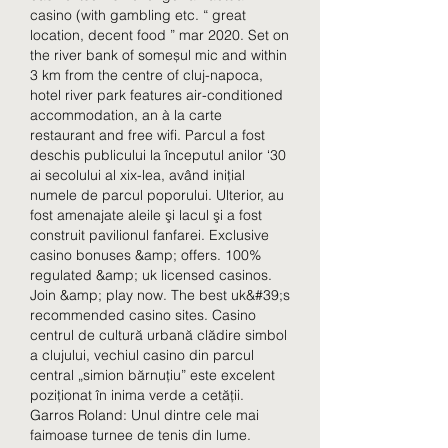
casino (with gambling etc. “ great 
location, decent food ” mar 2020. Set on 
the river bank of someșul mic and within 
3 km from the centre of cluj-napoca, 
hotel river park features air-conditioned 
accommodation, an à la carte 
restaurant and free wifi. Parcul a fost 
deschis publicului la începutul anilor ‘30 
ai secolului al xix-lea, având iniţial 
numele de parcul poporului. Ulterior, au 
fost amenajate aleile şi lacul şi a fost 
construit pavilionul fanfarei. Exclusive 
casino bonuses &amp; offers. 100% 
regulated &amp; uk licensed casinos. 
Join &amp; play now. The best uk&#39;s 
recommended casino sites. Casino 
centrul de cultură urbană clădire simbol 
a clujului, vechiul casino din parcul 
central „simion bărnuțiu” este excelent 
poziționat în inima verde a cetății. 
Garros Roland: Unul dintre cele mai 
faimoase turnee de tenis din lume. 