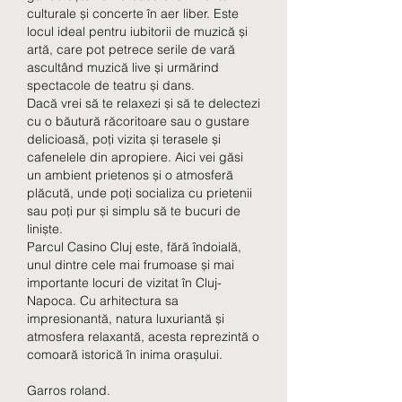
culturale și concerte în aer liber. Este 
locul ideal pentru iubitorii de muzică și 
artă, care pot petrece serile de vară 
ascultând muzică live și urmărind 
spectacole de teatru și dans.
Dacă vrei să te relaxezi și să te delectezi 
cu o băutură răcoritoare sau o gustare 
delicioasă, poți vizita și terasele și 
cafenelele din apropiere. Aici vei găsi 
un ambient prietenos și o atmosferă 
plăcută, unde poți socializa cu prietenii 
sau poți pur și simplu să te bucuri de 
liniște.
Parcul Casino Cluj este, fără îndoială, 
unul dintre cele mai frumoase și mai 
importante locuri de vizitat în Cluj-
Napoca. Cu arhitectura sa 
impresionantă, natura luxuriantă și 
atmosfera relaxantă, acesta reprezintă o 
comoară istorică în inima orașului.
Garros roland.