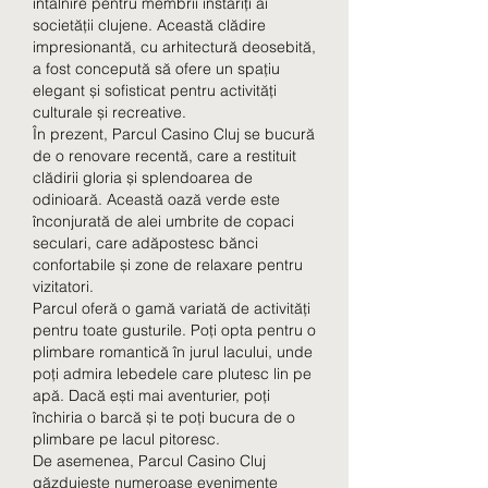
întâlnire pentru membrii înstăriți ai 
societății clujene. Această clădire 
impresionantă, cu arhitectură deosebită, 
a fost concepută să ofere un spațiu 
elegant și sofisticat pentru activități 
culturale și recreative.
În prezent, Parcul Casino Cluj se bucură 
de o renovare recentă, care a restituit 
clădirii gloria și splendoarea de 
odinioară. Această oază verde este 
înconjurată de alei umbrite de copaci 
seculari, care adăpostesc bănci 
confortabile și zone de relaxare pentru 
vizitatori.
Parcul oferă o gamă variată de activități 
pentru toate gusturile. Poți opta pentru o 
plimbare romantică în jurul lacului, unde 
poți admira lebedele care plutesc lin pe 
apă. Dacă ești mai aventurier, poți 
închiria o barcă și te poți bucura de o 
plimbare pe lacul pitoresc.
De asemenea, Parcul Casino Cluj 
găzduiește numeroase evenimente 