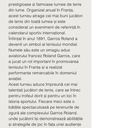
prestigioase și faimoase turnee de tenis 
din lume. Organizat anual în Franța, 
acest turneu atrage cei mai buni jucători 
de tenis din toată lumea și este 
considerat un eveniment de referință în 
calendarul sportiv internațional.
Înființat în anul 1891, Garros Roland a 
devenit un simbol al tenisului mondial. 
Numele său este un omagiu adus 
aviatorului francez Roland Garros, care 
a jucat un rol important în promovarea 
tenisului în Franța și a realizat 
performanțe remarcabile în domeniul 
aviației.
Acest turneu aduce împreună cei mai 
talentați jucători de tenis, care se întrec 
pentru trofeul dorit și pentru un loc în 
istoria sportului. Fiecare meci este o 
bătălie spectaculoasă pe terenurile de 
zgură ale complexului Garros Roland, 
unde jucătorii își demonstrează abilitățile 
și strategiile de joc în fața unei audiențe 