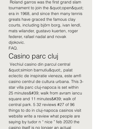
 Roland garros was the first grand slam 
tournament to join the &quot;open&quot; 
era in 1968, and since then many tennis 
greats have graced the famous clay 
courts, including björn borg, ivan lendl, 
mats wilander, gustavo kuerten, roger 
federer, rafael nadal and novak 
djokovic. 
FAQ.
Casino parc cluj
 Vechiul casino din parcul central 
&quot;simion barnutiu&quot;, palat 
eclectic de inspiratie vieneza, este amfi 
casino centrul de cultura urbana. This 3-
star villa parc cluj-napoca is set within 
25 minutes&#39; walk from avram iancu 
square and 11 minutes&#39; walk of 
central park. 5 32 reviews #27 of 96 
things to do in cluj-napoca casinos visit 
website write a review what people are 
saying by tudor n “ nice ” feb 2020 the 
casino itself is no longer an actual 