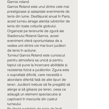
Garros roland.
Garros Roland este unul dintre cele mai 
prestigioase și așteptate evenimente de 
tenis din lume. Desfășurat anual în Paris, 
acest turneu atrage atenția iubitorilor de 
tenis din toate colțurile globului. 
Organizat pe terenurile de zgură ale 
Stadionului Roland Garros, acest 
eveniment oferă oportunitatea de a 
vedea unii dintre cei mai buni jucători 
de tenis în acțiune.
Turneul Garros Roland este cunoscut 
pentru atmosfera sa unică și pentru 
faptul că pune la încercare abilitățile și 
rezistența fizică a jucătorilor. Zgura este 
o suprafață dificilă, care necesită o 
abordare diferită față de alte tipuri de 
teren. Jucătorii trebuie să fie pregătiți să 
alerge și să gliseze pe teren, ceea ce 
adaugă un element spectaculos și 
captivant în meciurile din cadrul 
turneului.
Pe lângă partidele de tenis de înalt 