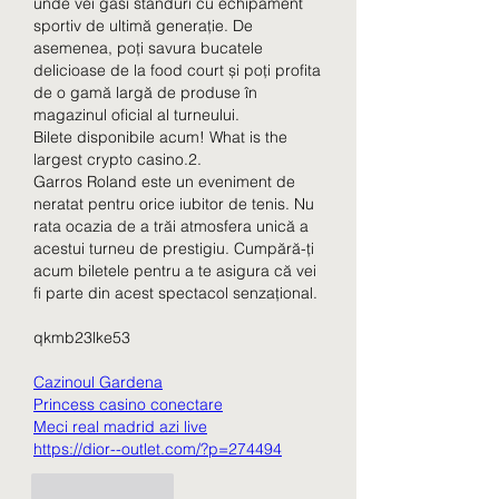
unde vei găsi standuri cu echipament 
sportiv de ultimă generație. De 
asemenea, poți savura bucatele 
delicioase de la food court și poți profita 
de o gamă largă de produse în 
magazinul oficial al turneului.
Bilete disponibile acum! What is the 
largest crypto casino.2.
Garros Roland este un eveniment de 
neratat pentru orice iubitor de tenis. Nu 
rata ocazia de a trăi atmosfera unică a 
acestui turneu de prestigiu. Cumpără-ți 
acum biletele pentru a te asigura că vei 
fi parte din acest spectacol senzațional.
qkmb23lke53
Cazinoul Gardena
Princess casino conectare
Meci real madrid azi live
https://dior--outlet.com/?p=274494
Like
Reply