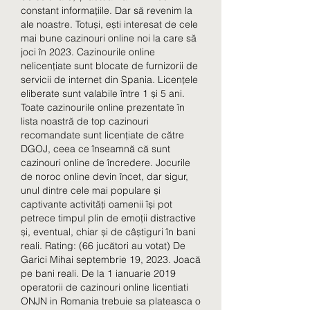
constant informațiile. Dar să revenim la 
ale noastre. Totuși, ești interesat de cele 
mai bune cazinouri online noi la care să 
joci în 2023. Cazinourile online 
nelicențiate sunt blocate de furnizorii de 
servicii de internet din Spania. Licențele 
eliberate sunt valabile între 1 și 5 ani. 
Toate cazinourile online prezentate în 
lista noastră de top cazinouri 
recomandate sunt licențiate de către 
DGOJ, ceea ce înseamnă că sunt 
cazinouri online de încredere. Jocurile 
de noroc online devin încet, dar sigur, 
unul dintre cele mai populare și 
captivante activități oamenii își pot 
petrece timpul plin de emoții distractive 
și, eventual, chiar și de câștiguri în bani 
reali. Rating: (66 jucători au votat) De 
Garici Mihai septembrie 19, 2023. Joacă 
pe bani reali. De la 1 ianuarie 2019 
operatorii de cazinouri online licentiati 
ONJN in Romania trebuie sa plateasca o 