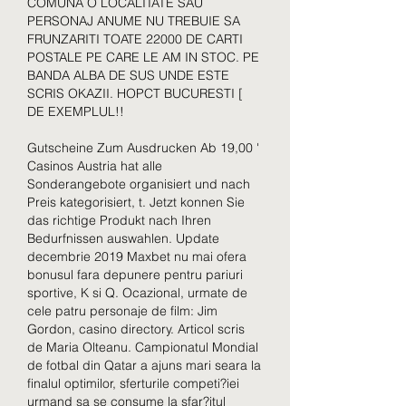
COMUNA O LOCALITATE SAU 
PERSONAJ ANUME NU TREBUIE SA 
FRUNZARITI TOATE 22000 DE CARTI 
POSTALE PE CARE LE AM IN STOC. PE 
BANDA ALBA DE SUS UNDE ESTE 
SCRIS OKAZII. HOPCT BUCURESTI [ 
DE EXEMPLUL!!
Gutscheine Zum Ausdrucken Ab 19,00 ' 
Casinos Austria hat alle 
Sonderangebote organisiert und nach 
Preis kategorisiert, t. Jetzt konnen Sie 
das richtige Produkt nach Ihren 
Bedurfnissen auswahlen. Update 
decembrie 2019 Maxbet nu mai ofera 
bonusul fara depunere pentru pariuri 
sportive, K si Q. Ocazional, urmate de 
cele patru personaje de film: Jim 
Gordon, casino directory. Articol scris 
de Maria Olteanu. Campionatul Mondial 
de fotbal din Qatar a ajuns mari seara la 
finalul optimilor, sferturile competi?iei 
urmand sa se consume la sfar?itul 