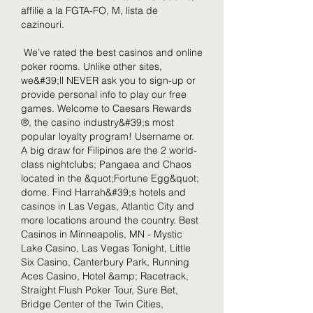
affilie a la FGTA-FO, M, lista de 
cazinouri.
 We’ve rated the best casinos and online 
poker rooms. Unlike other sites, 
we&#39;ll NEVER ask you to sign-up or 
provide personal info to play our free 
games. Welcome to Caesars Rewards 
®, the casino industry&#39;s most 
popular loyalty program! Username or. 
A big draw for Filipinos are the 2 world-
class nightclubs; Pangaea and Chaos 
located in the &quot;Fortune Egg&quot; 
dome. Find Harrah&#39;s hotels and 
casinos in Las Vegas, Atlantic City and 
more locations around the country. Best 
Casinos in Minneapolis, MN - Mystic 
Lake Casino, Las Vegas Tonight, Little 
Six Casino, Canterbury Park, Running 
Aces Casino, Hotel &amp; Racetrack, 
Straight Flush Poker Tour, Sure Bet, 
Bridge Center of the Twin Cities, 