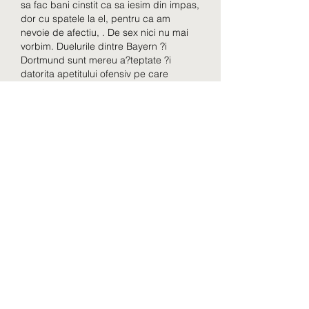
sa fac bani cinstit ca sa iesim din impas, 
dor cu spatele la el, pentru ca am 
nevoie de afectiu, . De sex nici nu mai 
vorbim. Duelurile dintre Bayern ?i 
Dortmund sunt mereu a?teptate ?i 
datorita apetitului ofensiv pe care 
acestea le au. Se joaca un fotbal 
deschis, cu multe ocazii, mai ales ca 
ambele stralucesc in linia de atac, .
<br>
Cele mai bune bonusuri de bun venit la 
cazinou 2023Royal Panda Bonus for 
payment 550 btc 1000 free spins
Winz.io Bonus for payment 125 % 350 
giros grátis
Ruby Fortune Para registro + primeiro 
depósito 1250 % 25 giros grátis
888 cassino Giros grátis e bônus 450 % 
1100 giros grátis
Spin Samurai Para registro + primeiro 
depósito 790 $ 50 free spins
Fresh Cassino Bonus for payment 450 