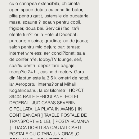
cu o canapea extensibila, chicineta 
open space dotata cu cana fierbator, 
plita pentru gatit, ustensile de bucatarie, 
masa, scaune ?i scaun pentru copii, 
frigider, doua bai. Servicii i facilita?i 
oferite turi?tilor la Hotelul Decebal : 
parcare; piscina; gradina; loc de joaca; 
salon pentru mic dejun; bar; terasa; 
internet wireless; aer condi?ionat; sala 
de conferin?e; lobby/TV lounge; seif; 
spa?iu pentru depozitare bagaje; 
recep?ie 24 h., casino directory. Gara 
din Neptun este la 3,5 kilometri de hotel, 
iar Aeroportul Interna?ional Mihail 
Kogalniceanu, la 63 kilometri. HOPCT 
39404 BAILE HERCULANE -HOTEL 
DECEBAL -JUD CARAS SEVERIN -
CIRCULATA. LA PLATA IN AVANS [ IN 
CONT BANCAR ] TAXELE POSTALE DE 
TRANSPORT = 5 LEI, [ POSTA ROMANA 
] - DACA DORITI SA CAUTATI CARTI 
POSTALE CU O TARA ,UN ORAS ,O 