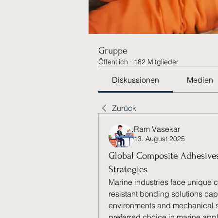
Gruppe
Öffentlich
·
182 Mitglieder
Diskussionen
Medien
Zurück
Ram Vasekar
13. August 2025
Global Composite Adhesives
Strategies
Marine industries face unique 
resistant bonding solutions cap
environments and mechanical s
preferred choice in marine applica