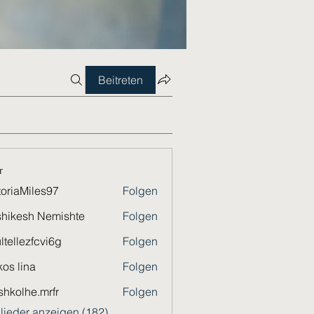
Beitreten
r
toriaMiles97
Folgen
Miles97
hikesh Nemishte
Folgen
ltellezfcvi6g
Folgen
ezfcvi6g
os lina
Folgen
shkolhe.mrfr
Folgen
he.mrfr
glieder anzeigen (182)