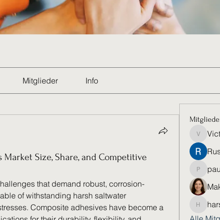
Mitglieder
Info
Mitgliede
Vic
Victoria
Rus
 Market Size, Share, and Competitive
pau
paultell
challenges that demand robust, corrosion-
Mak
able of withstanding harsh saltwater 
har
tresses. Composite adhesives have become a 
harshkol
Alle Mit
tions for their durability, flexibility, and 