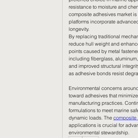
resistance to moisture and chem
composite adhesives market is 
platforms incorporate advance
longevity.
By replacing traditional mechan
reduce hull weight and enhance 
points caused by metal fasteners
including fiberglass, aluminum, 
and improved structural integrit
as adhesive bonds resist degrad
Environmental concerns around m
toward adhesives that minimize
manufacturing practices. Conti
formulations to meet marine sa
dynamic loads. The 
composite 
applications is crucial for adv
environmental stewardship.