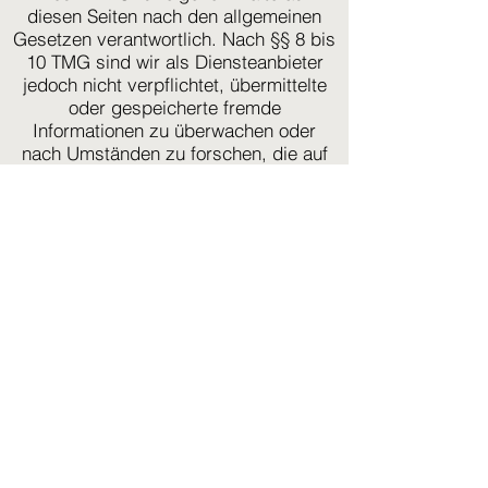
diesen Seiten nach den allgemeinen
Gesetzen verantwortlich. Nach §§ 8 bis
10 TMG sind wir als Diensteanbieter
jedoch nicht verpflichtet, übermittelte
oder gespeicherte fremde
Informationen zu überwachen oder
nach Umständen zu forschen, die auf
eine rechtswidrige Tätigkeit hinweisen.
Verpflichtungen zur Entfernung oder
Sperrung der Nutzung von
Informationen nach den allgemeinen
Gesetzen bleiben hiervon unberührt.
Eine diesbezügliche Haftung ist jedoch
erst ab dem Zeitpunkt der Kenntnis
einer konkreten Rechtsverletzung
möglich. Bei Bekanntwerden von
entsprechenden Rechtsverletzungen
werden wir diese Inhalte umgehend
entfernen.
Haftung für Links