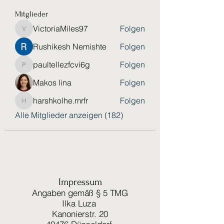
Mitglieder
VictoriaMiles97
Folgen
VictoriaMiles97
Rushikesh Nemishte
Folgen
paultellezfcvi6g
Folgen
paultellezfcvi6g
Makos lina
Folgen
harshkolhe.mrfr
Folgen
harshkolhe.mrfr
Alle Mitglieder anzeigen (182)
Impressum
Angaben gemäß § 5 TMG
Ilka Luza
Kanonierstr. 20