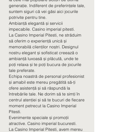
generație. Indiferent de preferințele tale, 
suntem siguri că vei găsi aici jocurile 
potrivite pentru tine.
Ambianță elegantă și servicii 
impecabile. Casino imperial pitesti.
La Casino Imperial Pitesti, ne străduim 
să oferim o experiență unică și 
memorabilă clienților noștri. Designul 
nostru elegant și sofisticat creează o 
ambianță luxoasă și plăcută, unde te 
poți relaxa și te poți bucura de jocurile 
tale preferate.
Echipa noastră de personal profesionist 
și amabil este mereu pregătită să-ți 
ofere asistență și să răspundă la 
întrebările tale. Ne dorim să te simți în 
centrul atenției și să te bucuri de fiecare 
moment petrecut la Casino Imperial 
Pitesti.
Evenimente speciale și promoții 
atractive. Casino imperial bucuresti.
La Casino Imperial Pitesti, avem mereu 