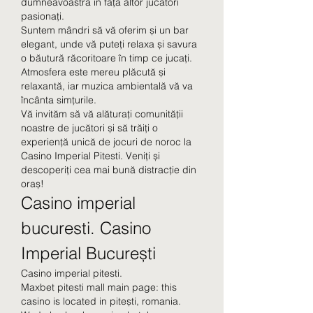
dumneavoastră în fața altor jucători 
pasionați.
Suntem mândri să vă oferim și un bar 
elegant, unde vă puteți relaxa și savura 
o băutură răcoritoare în timp ce jucați. 
Atmosfera este mereu plăcută și 
relaxantă, iar muzica ambientală vă va 
încânta simțurile.
Vă invităm să vă alăturați comunității 
noastre de jucători și să trăiți o 
experiență unică de jocuri de noroc la 
Casino Imperial Pitesti. Veniți și 
descoperiți cea mai bună distracție din 
oraș!
Casino imperial 
bucuresti. Casino 
Imperial București
Casino imperial pitesti.
Maxbet pitesti mall main page: this 
casino is located in pitești, romania. 