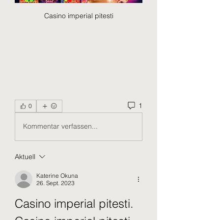
Casino imperial pitesti
1
0
Kommentar verfassen...
Aktuell
Katerine Okuna
26. Sept. 2023
Casino imperial pitesti. 