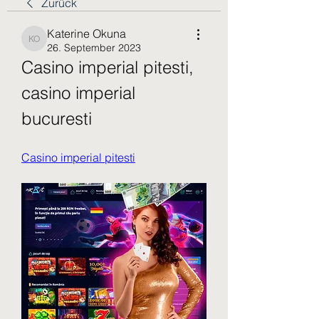
Zurück
Katerine Okuna
Katerine Okuna
26. September 2023
Casino imperial pitesti, 
casino imperial 
bucuresti
Casino imperial pitesti