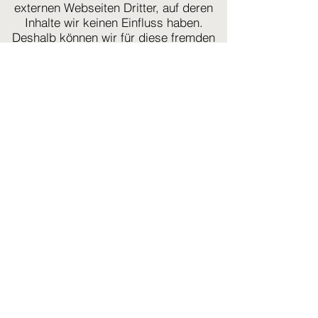
externen Webseiten Dritter, auf deren
Inhalte wir keinen Einfluss haben.
Deshalb können wir für diese fremden
Inhalte auch keine Gewähr
übernehmen. Für die Inhalte der
verlinkten Seiten ist stets der jeweilige
Anbieter oder Betreiber der Seiten
verantwortlich. Die verlinkten Seiten
wurden zum Zeitpunkt der Verlinkung
auf mögliche Rechtsverstöße überprüft.
Rechtswidrige Inhalte waren zum
Zeitpunkt der Verlinkung nicht
erkennbar. Eine permanente inhaltliche
Kontrolle der verlinkten Seiten ist
jedoch ohne konkrete Anhaltspunkte
einer Rechtsverletzung nicht zumutbar.
Bei Bekanntwerden von
Rechtsverletzungen werden wir
derartige Links umgehend entfernen.
Urheberrecht