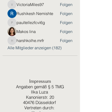
VictoriaMiles97
Folgen
VictoriaMiles97
Rushikesh Nemishte
Folgen
paultellezfcvi6g
Folgen
paultellezfcvi6g
Makos lina
Folgen
harshkolhe.mrfr
Folgen
harshkolhe.mrfr
Alle Mitglieder anzeigen (182)
Impressum
Angaben gemäß § 5 TMG
Ilka Luza
Kanonierstr. 20
40476 Düsseldorf
Vertreten durch: