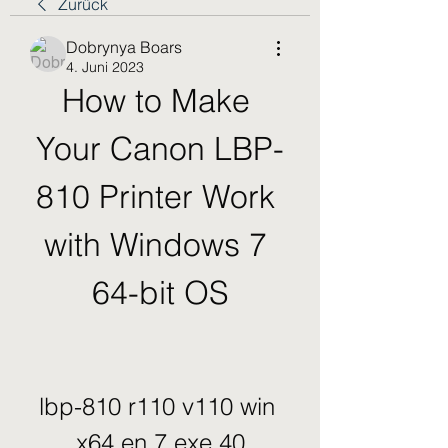
Zurück
Dobrynya Boars
4. Juni 2023
How to Make 
Your Canon LBP-
810 Printer Work 
with Windows 7 
64-bit OS
lbp-810 r110 v110 win 
x64 en 7.exe 40