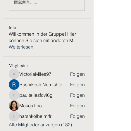
撰寫留言......
Info
Willkommen in der Gruppe! Hier
können Sie sich mit anderen M
...
Weiterlesen
Mitglieder
VictoriaMiles97
Folgen
VictoriaMiles97
Rushikesh Nemishte
Folgen
paultellezfcvi6g
Folgen
paultellezfcvi6g
Makos lina
Folgen
harshkolhe.mrfr
Folgen
harshkolhe.mrfr
Alle Mitglieder anzeigen (182)