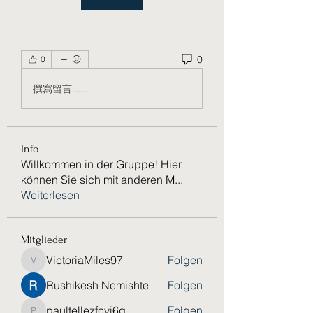
0
0
撰寫留言......
Info
Willkommen in der Gruppe! Hier
können Sie sich mit anderen M
...
Weiterlesen
Mitglieder
VictoriaMiles97
Folgen
VictoriaMiles97
Rushikesh Nemishte
Folgen
paultellezfcvi6g
Folgen