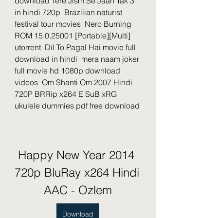
download Tere Jism Se Jaan Tak 3 
in hindi 720p  Brazilian naturist 
festival tour movies  Nero Burning 
ROM 15.0.25001 [Portable][Multi] 
utorrent  Dil To Pagal Hai movie full 
download in hindi  mera naam joker 
full movie hd 1080p download 
videos  Om Shanti Om 2007 Hindi 
720P BRRip x264 E SuB xRG  
ukulele dummies pdf free download 
Happy New Year 2014 
720p BluRay x264 Hindi 
AAC - Ozlem
Download