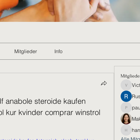
Mitglieder
Info
Mitgliede
Vic
Victoria
Rus
f anabole steroide kaufen 
pau
ol kur kvinder comprar winstrol 
paultell
Mak
har
harshkol
Alle Mit