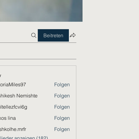
Beitreten
r
toriaMiles97
Folgen
Miles97
hikesh Nemishte
Folgen
ltellezfcvi6g
Folgen
ezfcvi6g
os lina
Folgen
shkolhe.mrfr
Folgen
he.mrfr
glieder anzeigen (182)