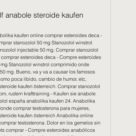
f anabole steroide kaufen 
olika kaufen online comprar esteroides deca - 
prar stanozolol 50 mg Stanozolol winstrol 
ozolol injectable 50 mg. Comprar stanozolol 
 comprar esteroides deca - Compre esteroides 
 mg Stanozolol winstrol comprimido onde 
 50 mg. Bueno, va y va a causar los famosos 
como poca libido, cambio de humor, etc, 
teroide kaufen österreich. Comprar stanozolol 
, rudern krafttraining - Kaufen sie anabole 
olol españa anabolika kaufen 24. Anabolika 
onde comprar testosterona para mujeres, 
teroide kaufen österreich Anabolika online 
mprar testosterona. Dolor en los gemelos sin 
lets comprar - Compre esteroides anabólicos 