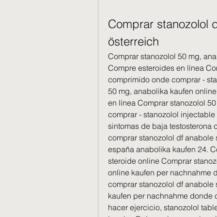
Comprar stanozolol d
österreich
Comprar stanozolol 50 mg, anab
Compre esteroides en línea Com
comprimido onde comprar - stan
50 mg, anabolika kaufen online
en línea Comprar stanozolol 50
comprar - stanozolol injectable
sintomas de baja testosterona 
comprar stanozolol df anabole s
españa anabolika kaufen 24. Com
steroide online Comprar stanoz
online kaufen per nachnahme d
comprar stanozolol df anabole s
kaufen per nachnahme donde co
hacer ejercicio, stanozolol tab