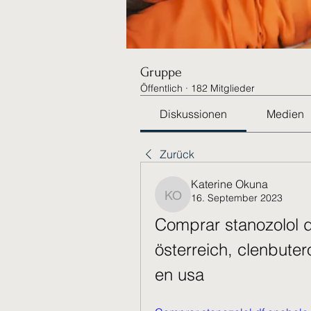
Gruppe
Öffentlich
·
182 Mitglieder
Diskussionen
Medien
Zurück
Katerine Okuna
16. September 2023
Katerine Okuna
Comprar stanozolol d
österreich, clenbuter
en usa