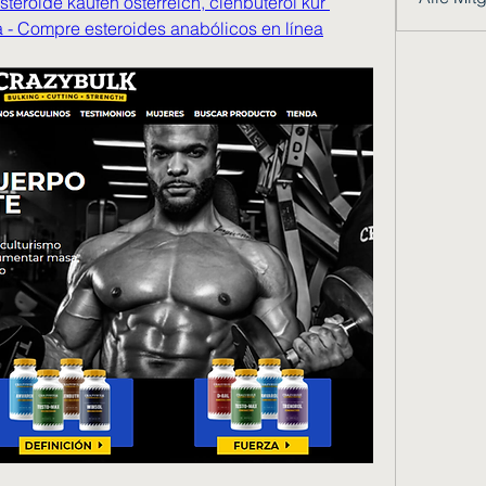
teroide kaufen österreich, clenbuterol kur 
a - Compre esteroides anabólicos en línea