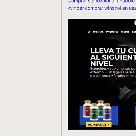
Comprar stanozolol df anabole s
kvinder comprar winstrol en us