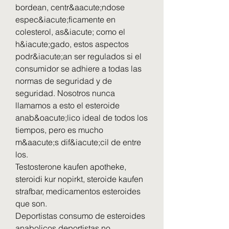
bordean, centr&aacute;ndose 
espec&iacute;ficamente en 
colesterol, as&iacute; como el 
h&iacute;gado, estos aspectos 
podr&iacute;an ser regulados si el 
consumidor se adhiere a todas las 
normas de seguridad y de 
seguridad. Nosotros nunca 
llamamos a esto el esteroide 
anab&oacute;lico ideal de todos los 
tiempos, pero es mucho 
m&aacute;s dif&iacute;cil de entre 
los.
Testosterone kaufen apotheke, 
steroidi kur nopirkt, steroide kaufen 
strafbar, medicamentos esteroides 
que son.
Deportistas consumo de esteroides 
anabolicos deportistas no 