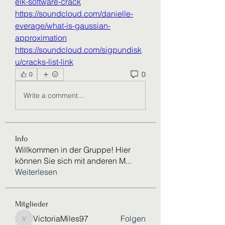
elk-software-crack
https://soundcloud.com/danielle-
everage/what-is-gaussian-
approximation
https://soundcloud.com/sigpundisk
u/cracks-list-link
0
0
Write a comment...
Info
Willkommen in der Gruppe! Hier
können Sie sich mit anderen M
...
Weiterlesen
Mitglieder
VictoriaMiles97
Folgen
VictoriaMiles97