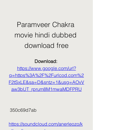
Paramveer Chakra 
movie hindi dubbed 
download free
Download: 
https://www.google.com/url?
q=https%3A%2F%2Furlcod.com%2
F2tSxLE&sa=D&sntz=1&usg=AOvV
aw3bUT_rprum8M1mwaMDFPRU
 350c69d7ab
https://soundcloud.com/anerleozo/k