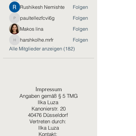
Rushikesh Nemishte
Folgen
paultellezfcvi6g
Folgen
paultellezfcvi6g
Makos lina
Folgen
harshkolhe.mrfr
Folgen
harshkolhe.mrfr
Alle Mitglieder anzeigen (182)
Impressum
Angaben gemäß § 5 TMG
Ilka Luza
Kanonierstr. 20
40476 Düsseldorf
Vertreten durch:
Ilka Luza
Kontakt: