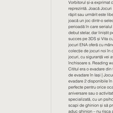
Vorbitorul și-a exprimat c
reprezintă. Joacă Jocuri
răpit sau urmărit este lib
joacă un joc dintr-o selec
perioadă în care serialu
debut stelar, dar liniștit 
succes pe 3DS și Vita cu
jocuri ENA oferă cu mândr
colecție de jocuri noi în 
jocuri, cu siguranță vei 
închisoare s. Reading wa
Cititul era o evadare din
de evadare în Iași | Joc
evadare 2 disponibile în 
perfecte pentru orice ocazi
aniversare sau o activit
specializată, cu un psiho
scapi de ghinion și să pri
aduc ghinion – nu risca 