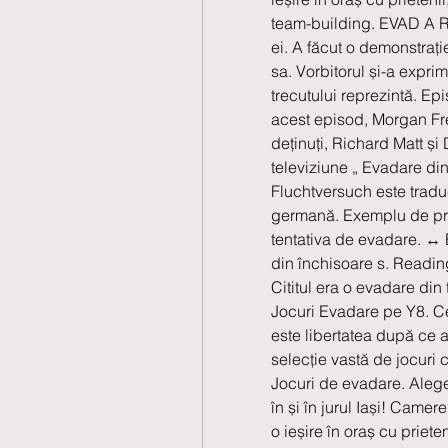
team-building. EVAD A RE,
ei. A făcut o demonstrați
sa. Vorbitorul și-a exprim
trecutului reprezintă. Ep
acest episod, Morgan Fr
deținuți, Richard Matt și
televiziune „ Evadare di
Fluchtversuch este tradu
germană. Exemplu de prop
tentativa de evadare. ↔ 
din închisoare s. Readin
Cititul era o evadare din
Jocuri Evadare pe Y8. Ce
este libertatea după ce ai
selecţie vastă de jocuri 
Jocuri de evadare. Alege
în și în jurul Iași! Came
o ieșire în oraș cu prieten