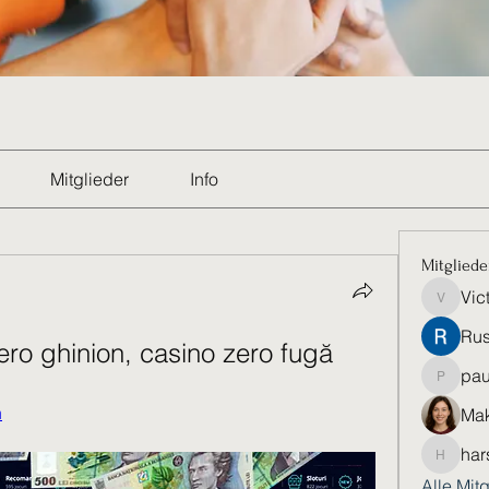
Mitglieder
Info
Mitgliede
Vic
Victoria
Rus
ro ghinion, casino zero fugă
pau
paultell
n
Mak
har
harshkol
Alle Mit