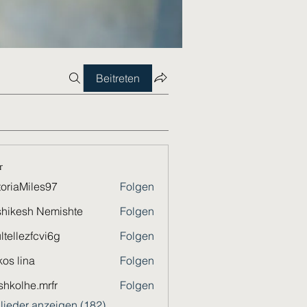
Beitreten
r
toriaMiles97
Folgen
Miles97
hikesh Nemishte
Folgen
ltellezfcvi6g
Folgen
ezfcvi6g
os lina
Folgen
shkolhe.mrfr
Folgen
he.mrfr
glieder anzeigen (182)