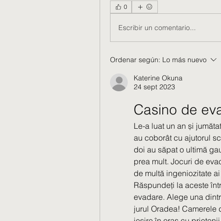
0
Escribir un comentario...
Ordenar según:
Lo más nuevo
Katerine Okuna
24 sept 2023
Casino de eva
Le-a luat un an și jumătat
au coborât cu ajutorul scă
doi au săpat o ultimă gaur
prea mult. Jocuri de evac
de multă ingeniozitate ai
Răspundeți la aceste într
evadare. Alege una dintr
jurul Oradea! Camerele d
ieșire în oraș cu prietenii