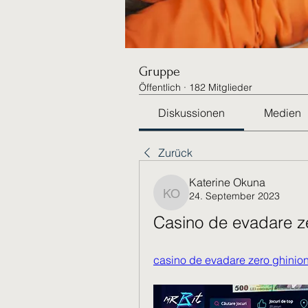
Gruppe
Öffentlich
·
182 Mitglieder
Diskussionen
Medien
Zurück
Katerine Okuna
24. September 2023
Katerine Okuna
Casino de evadare ze
casino de evadare zero ghinio