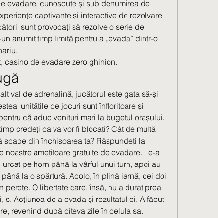
de evadare, cunoscute și sub denumirea de 
xperiențe captivante și interactive de rezolvare 
cătorii sunt provocați să rezolve o serie de 
tr-un anumit timp limită pentru a „evada” dintr-o 
ariu. 
, casino de evadare zero ghinion.
ugă
lt val de adrenalină, jucătorul este gata să-și 
tea, unitățile de jocuri sunt înfloritoare și 
pentru că aduc venituri mari la bugetul orașului. 
imp credeți că vă vor fi blocați? Cât de multă 
să scape din închisoarea ta? Răspundeți la 
ile noastre amețitoare gratuite de evadare. Le-a 
 urcat pe horn până la vârful unui turn, apoi au 
 până la o spărtură. Acolo, în plină iarnă, cei doi 
 perete. O libertate care, însă, nu a durat prea 
 s. Acțiunea de a evada și rezultatul ei. A făcut 
, revenind după cîteva zile în celula sa. 