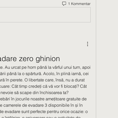
1 Kommentar
dare zero ghinion
e. Au urcat pe horn până la vârful unui turn, apoi 
rii până la o spărtură. Acolo, în plină iarnă, cei 
ă în perete. O libertate care, însă, nu a durat 
uare: Cât timp credeți că vă vor fi blocați? Cât 
 nevoie să scape din închisoarea ta? 
ebări în jocurile noastre amețitoare gratuite de 
e camerele de evadare 3 disponibile în și în 
e evadare sunt perfecte pentru orice ocazie: o 
, o întâlnire, o aniversare sau o activitate de 