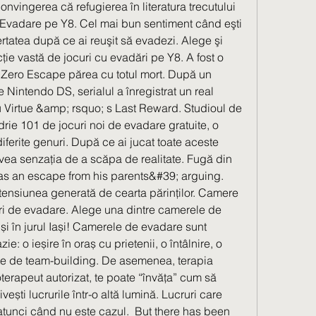
onvingerea că refugierea în literatura trecutului 
 Evadare pe Y8. Cel mai bun sentiment când eşti 
ertatea după ce ai reuşit să evadezi. Alege şi 
ţie vastă de jocuri cu evadări pe Y8. A fost o 
l Zero Escape părea cu totul mort. După un 
pe Nintendo DS, serialul a înregistrat un real 
 Virtue &amp; rsquo; s Last Reward. Studioul de 
ie 101 de jocuri noi de evadare gratuite, o 
diferite genuri. După ce ai jucat toate aceste 
avea senzația de a scăpa de realitate. Fugă din 
s an escape from his parents&#39; arguing. 
 tensiunea generată de cearta părinților. Camere 
uri de evadare. Alege una dintre camerele de 
și în jurul Iași! Camerele de evadare sunt 
e: o ieșire în oraș cu prietenii, o întâlnire, o 
ate de team-building. De asemenea, terapia 
terapeut autorizat, te poate “învăţa” cum să 
vești lucrurile într-o altă lumină. Lucruri care 
atunci când nu este cazul.  But there has been 