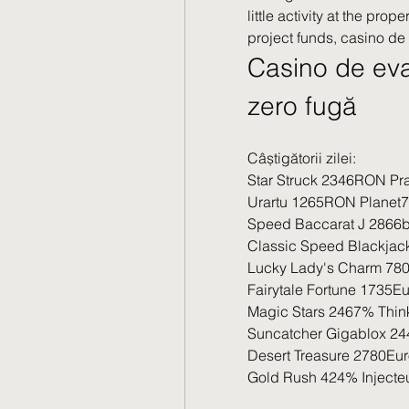
little activity at the pro
project funds, casino de
Casino de eva
zero fugă
Câștigătorii zilei:
Star Struck 2346RON Pr
Urartu 1265RON Planet77
Speed Baccarat J 2866b
Classic Speed Blackjac
Lucky Lady's Charm 780E
Fairytale Fortune 1735E
Magic Stars 2467% Think
Suncatcher Gigablox 24
Desert Treasure 2780Eu
Gold Rush 424% Injecte