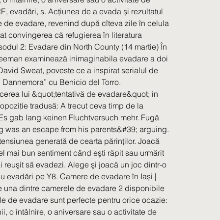
 evadări, s. Acțiunea de a evada și rezultatul 
e de evadare, revenind după cîteva zile în celula 
at convingerea că refugierea în literatura 
isodul 2: Evadare din North County (14 martie) În 
eeman examinează inimaginabila evadare a doi 
 David Sweat, poveste ce a inspirat serialul de 
n Dannemora” cu Benicio del Torro. 
cerea lui &quot;tentativă de evadare&quot; în 
oziție tradusă: A trecut ceva timp de la 
Es gab lang keinen Fluchtversuch mehr. Fugă 
g was an escape from his parents&#39; arguing. 
 tensiunea generată de cearta părinților. Joacă 
l mai bun sentiment când eşti răpit sau urmărit 
 reuşit să evadezi. Alege şi joacă un joc dintr-o 
cu evadări pe Y8. Camere de evadare în Iași | 
 una dintre camerele de evadare 2 disponibile 
rele de evadare sunt perfecte pentru orice ocazie: 
ii, o întâlnire, o aniversare sau o activitate de 