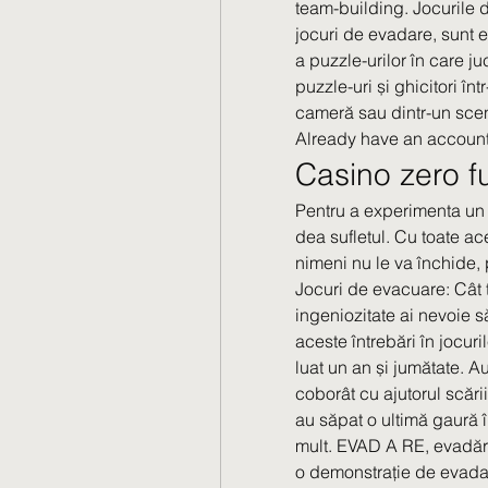
team-building. Jocurile 
jocuri de evadare, sunt e
a puzzle-urilor în care ju
puzzle-uri și ghicitori în
cameră sau dintr-un scen
Already have an account
Casino zero f
Pentru a experimenta un a
dea sufletul. Cu toate aces
nimeni nu le va închide, 
Jocuri de evacuare: Cât t
ingeniozitate ai nevoie 
aceste întrebări în jocur
luat un an și jumătate. Au
coborât cu ajutorul scării
au săpat o ultimă gaură în
mult. EVAD A RE, evadări,
o demonstrație de evadare