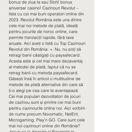
bonus de ziua ta sau SlotV bonus 
aniversar casino! Cazinouri Revolut – 
lista cu cei mai buni operatori online din 
2023. Revolut România este una dintre 
cele mai noi metode de plată, ideală 
pentru jocurile de noroc online, care 
permite tranzacții rapide, fără taxe 
anuale. Aici aveți o listă cu Top Cazinouri 
Revolut din România: +. Nu, nu poți să 
retragi banii câștigați cu paysafecard. 
Acesta este și cel mai mare dezavantaj 
al metodei de plată, faptul că nu se 
retrag banii cu metoda paysafecard. 
Găsești însă în articol o multitudine de 
metode de plată alternative din care să 
ți-o alegi pe cea care te avantajează. 
Cei mai populari dezvoltatori de jocuri 
de cazinou sunt și printre cei mai buni 
pentru cazinourile online noi. Aici vorbim 
de nume precum Novomatic, NetEnt, 
Microgaming, Play’n GO. Care sunt cele 
mai noi cazinouri online din România? 
Jocuri ca la Aparate si Pacanele la 