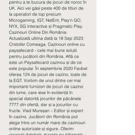
pentru a te bucura de jocuri de noroc în 
UK. Aici vei găsi peste 400 de titluri de 
la operatori de top precum 
Microgaming, IGT, NetEnt, Play’n GO, 
NYX, SG Interactive și Pragmatic Play. 
Cazinouri Online Din România. 
Actualizată ultima dată la 18 Sep 2023 
Cristofer Comeaga. Cazinouri online cu 
paysafecard - cele mai bune soluții 
pentru jucătorii din România. Află ce 
este un Paysafecard cazinou și de ce 
este popular. În septembrie 2020 Favbet 
oferea 124 de jocuri de cazino, toate de 
la EGT. Vorbim de unul dintre cei mai 
importanți furnizori de jocuri de cazino 
din lume, care iese în evidență în 
special datorită jocurilor de păcănele 
7777 din ofertă, dar și a jocurilor cu 
fructe. Vlad Mureșan – Editor și expert 
în cazino. Jucătorii din România pot 
alege între un număr mare de cazinouri 
online autorizate și sigure. Oferim 
recenzii detaliate, bazate pe informații 