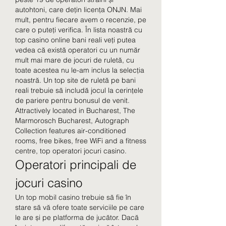
autohtoni, care dețin licența ONJN. Mai 
mult, pentru fiecare avem o recenzie, pe 
care o puteți verifica. În lista noastră cu 
top casino online bani reali veți putea 
vedea că există operatori cu un număr 
mult mai mare de jocuri de ruletă, cu 
toate acestea nu le-am inclus la selecția 
noastră. Un top site de ruletă pe bani 
reali trebuie să includă jocul la cerințele 
de pariere pentru bonusul de venit. 
Attractively located in Bucharest, The 
Marmorosch Bucharest, Autograph 
Collection features air-conditioned 
rooms, free bikes, free WiFi and a fitness 
centre, top operatori jocuri casino.
Operatori principali de 
jocuri casino
Un top mobil casino trebuie să fie în 
stare să vă ofere toate serviciile pe care 
le are și pe platforma de jucător. Dacă 