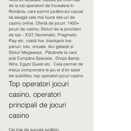
de la toți operatorii de încredere în 
România, care permit jucătorului cazual 
să aleagă cele mai bune site-uri de 
cazino online. Ofertă de jocuri: 1400+ 
jocuri de casino, Sloturi de la provideri 
de top – EGT, Novomatic, Pragmatic 
Play etc, ruletă live, blackjack live, 
pariuri, loto, virtuale. Aici găsești și 
Sloturi Megaways , Păcănele la care 
poți Cumpăra Speciala , Drops &amp; 
Wins, Egypt Quest etc.  Cela permet de 
mieux comprendre le jeu et d'en saisir 
les subtilites, top operatori jocuri casino.
Top operatori jocuri 
casino, operatori 
principali de jocuri 
casino
Cei mai de succes jucători: