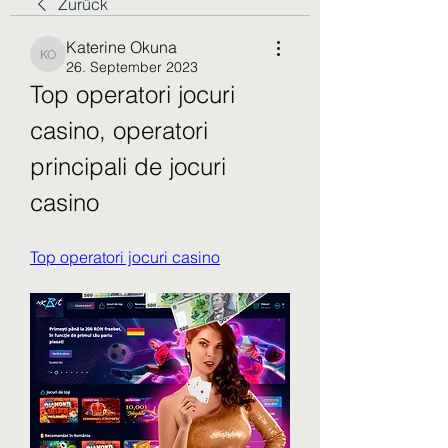
Zurück
Katerine Okuna
Katerine Okuna
26. September 2023
Top operatori jocuri 
casino, operatori 
principali de jocuri 
casino
Top operatori jocuri casino