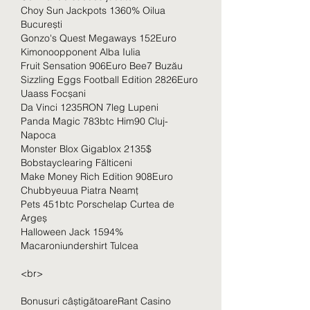
Choy Sun Jackpots 1360% Oilua 
București 
Gonzo's Quest Megaways 152Euro 
Kimonoopponent Alba Iulia 
Fruit Sensation 906Euro Bee7 Buzău 
Sizzling Eggs Football Edition 2826Euro 
Uaass Focșani 
Da Vinci 1235RON 7leg Lupeni 
Panda Magic 783btc Him90 Cluj-
Napoca 
Monster Blox Gigablox 2135$ 
Bobstayclearing Fălticeni 
Make Money Rich Edition 908Euro 
Chubbyeuua Piatra Neamț 
Pets 451btc Porschelap Curtea de 
Argeș 
Halloween Jack 1594% 
Macaroniundershirt Tulcea 
<br>
Bonusuri câștigătoareRant Casino 