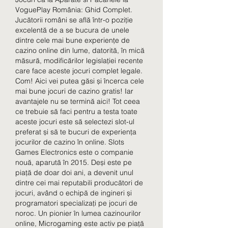
VoguePlay România: Ghid Complet. 
Jucătorii români se află într-o poziție 
excelentă de a se bucura de unele 
dintre cele mai bune experiențe de 
cazino online din lume, datorită, în mică 
măsură, modificărilor legislației recente 
care face aceste jocuri complet legale. 
Com! Aici vei putea găsi și încerca cele 
mai bune jocuri de cazino gratis! Iar 
avantajele nu se termină aici! Tot ceea 
ce trebuie să faci pentru a testa toate 
aceste jocuri este să selectezi slot-ul 
preferat și să te bucuri de experiența 
jocurilor de cazino în online. Slots 
Games Electronics este o companie 
nouă, aparută în 2015. Deși este pe 
piață de doar doi ani, a devenit unul 
dintre cei mai reputabili producători de 
jocuri, având o echipă de ingineri și 
programatori specializați pe jocuri de 
noroc. Un pionier în lumea cazinourilor 
online, Microgaming este activ pe piață 