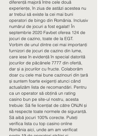
diferență majoră între cele două 
experiențe, în ziua de astăzi acestea nu 
ar trebui să existe la cei mai buni 
operatori de bingo din România. Inclusiv 
numărul de jocuri a fost egalat! În 
septembrie 2020 Favbet oferea 124 de 
jocuri de cazino, toate de la EGT. 
Vorbim de unul dintre cei mai importanți 
furnizori de jocuri de cazino din lume, 
care iese în evidență în special datorită 
jocurilor de păcănele 7777 din ofertă, 
dar și a jocurilor cu fructe. Colaborăm 
doar cu cele mai bune cazinouri din țară 
și suntem foarte exigenți atunci când 
actualizăm lista de recomandări. Pentru 
ca un operator să obțină un rating 
casino bun pe site-ul nostru, acesta 
trebuie: Să fie licențiat de către ONJN și 
să respecte toate normele de siguranță. 
Să aibă jocuri 100% corecte. Puteți 
verifica lista cu top casino online 
România aici, unde am am verificat 
peste 19 de operatori străini și 