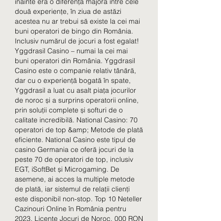
înainte era o diferență majoră între cele 
două experiențe, în ziua de astăzi 
acestea nu ar trebui să existe la cei mai 
buni operatori de bingo din România. 
Inclusiv numărul de jocuri a fost egalat! 
Yggdrasil Casino – numai la cei mai 
buni operatori din România. Yggdrasil 
Casino este o companie relativ tânără, 
dar cu o experiență bogată în spate, 
Yggdrasil a luat cu asalt piața jocurilor 
de noroc și a surprins operatorii online, 
prin soluții complete și softuri de o 
calitate incredibilă. National Casino: 70 
operatori de top &amp; Metode de plată 
eficiente. National Casino este tipul de 
casino Germania ce oferă jocuri de la 
peste 70 de operatori de top, inclusiv 
EGT, iSoftBet și Microgaming. De 
asemene, ai acces la multiple metode 
de plată, iar sistemul de relații clienți 
este disponibil non-stop. Top 10 Neteller 
Cazinouri Online în România pentru 
2023. Licențe Jocuri de Noroc. 000 RON 