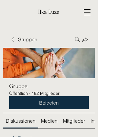
Ilka Luza
Gruppen
Gruppe
Öffentlich
·
182 Mitglieder
Beitreten
Diskussionen
Medien
Mitglieder
Info