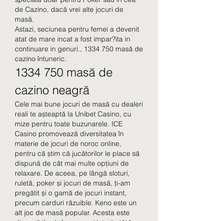
de Cazino, dacă vrei alte jocuri de 
masă. 
Astazi, seciunea pentru femei a devenit 
atat de mare incat a fost impar?ita in 
continuare in genuri., 1334 750 masă de 
cazino întuneric.
1334 750 masă de 
cazino neagră
Cele mai bune jocuri de masă cu dealeri 
reali te așteaptă la Unibet Casino, cu 
mize pentru toate buzunarele. ICE 
Casino promovează diversitatea în 
materie de jocuri de noroc online, 
pentru că știm că jucătorilor le place să 
dispună de cât mai multe opțiuni de 
relaxare. De aceea, pe lângă sloturi, 
ruletă, poker și jocuri de masă, ți-am 
pregătit și o gamă de jocuri instant, 
precum carduri răzuible. Keno este un 
alt joc de masă popular. Acesta este 