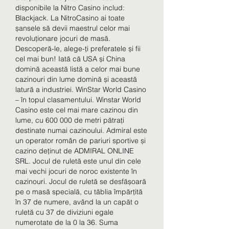
disponibile la Nitro Casino includ: 
Blackjack. La NitroCasino ai toate 
șansele să devii maestrul celor mai 
revoluționare jocuri de masă. 
Descoperă-le, alege-ți preferatele și fii 
cel mai bun! Iată că USA și China 
domină această listă a celor mai bune 
cazinouri din lume domină și această 
latură a industriei. WinStar World Casino 
– în topul clasamentului. Winstar World 
Casino este cel mai mare cazinou din 
lume, cu 600 000 de metri pătrați 
destinate numai cazinoului. Admiral este 
un operator român de pariuri sportive și 
cazino deținut de ADMIRAL ONLINE 
SRL. Jocul de ruletă este unul din cele 
mai vechi jocuri de noroc existente în 
cazinouri. Jocul de ruletă se desfășoară 
pe o masă specială, cu tăblia împărțită 
în 37 de numere, având la un capăt o 
ruletă cu 37 de diviziuni egale 
numerotate de la 0 la 36. Suma 