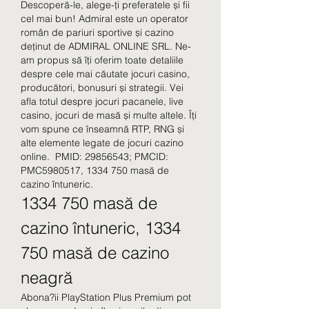
Descoperă-le, alege-ți preferatele și fii 
cel mai bun! Admiral este un operator 
român de pariuri sportive și cazino 
deținut de ADMIRAL ONLINE SRL. Ne-
am propus să îți oferim toate detaliile 
despre cele mai căutate jocuri casino, 
producători, bonusuri și strategii. Vei 
afla totul despre jocuri pacanele, live 
casino, jocuri de masă și multe altele. Îți 
vom spune ce înseamnă RTP, RNG și 
alte elemente legate de jocuri cazino 
online.  PMID: 29856543; PMCID: 
PMC5980517, 1334 750 masă de 
cazino întuneric.
1334 750 masă de 
cazino întuneric, 1334 
750 masă de cazino 
neagră
Abona?ii PlayStation Plus Premium pot 