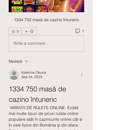
1334 750 masă de cazino întuneric
1
0
Write a comment...
Newest
Katerine Okuna
Sep 24, 2023
1334 750 masă de 
cazino întuneric
 VARIAȚII DE RULETE ONLINE. Există 
mai multe tipuri de jocuri rulete online 
populare atât în cazinourile online cât și 
în cele fizice din România și din afara. 