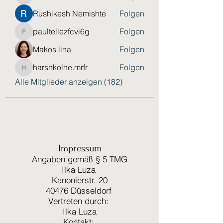
Rushikesh Nemishte
Folgen
paultellezfcvi6g
Folgen
paultellezfcvi6g
Makos lina
Folgen
harshkolhe.mrfr
Folgen
harshkolhe.mrfr
Alle Mitglieder anzeigen (182)
Impressum
Angaben gemäß § 5 TMG
Ilka Luza
Kanonierstr. 20
40476 Düsseldorf
Vertreten durch:
Ilka Luza
Kontakt: