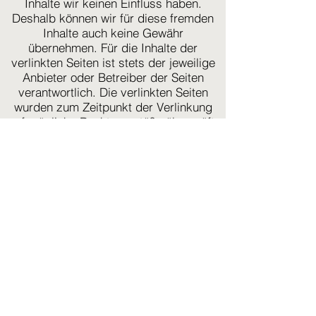
Inhalte wir keinen Einfluss haben.
Deshalb können wir für diese fremden
Inhalte auch keine Gewähr
übernehmen. Für die Inhalte der
verlinkten Seiten ist stets der jeweilige
Anbieter oder Betreiber der Seiten
verantwortlich. Die verlinkten Seiten
wurden zum Zeitpunkt der Verlinkung
auf mögliche Rechtsverstöße überprüft.
Rechtswidrige Inhalte waren zum
Zeitpunkt der Verlinkung nicht
erkennbar. Eine permanente inhaltliche
Kontrolle der verlinkten Seiten ist
jedoch ohne konkrete Anhaltspunkte
einer Rechtsverletzung nicht zumutbar.
Bei Bekanntwerden von
Rechtsverletzungen werden wir
derartige Links umgehend entfernen.
Urheberrecht
Die durch die Seitenbetreiber erstellten