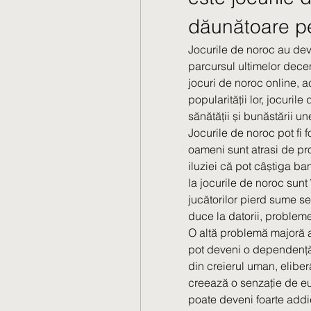
dăunătoare pe
Jocurile de noroc au deve
parcursul ultimelor decen
jocuri de noroc online, ac
popularității lor, jocuri
sănătății și bunăstării u
Jocurile de noroc pot fi f
oameni sunt atrasi de pro
iluziei că pot câștiga ban
la jocurile de noroc sunt 
jucătorilor pierd sume se
duce la datorii, probleme
O altă problemă majoră a
pot deveni o dependență.
din creierul uman, elib
creează o senzație de euf
poate deveni foarte addi