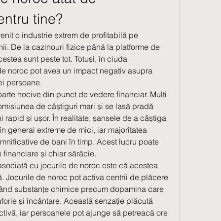
ntru tine?
nit o industrie extrem de profitabilă pe 
ii. De la cazinouri fizice până la platforme de 
estea sunt peste tot. Totuși, în ciuda 
le de noroc pot avea un impact negativ asupra 
nei persoane.
oarte nocive din punct de vedere financiar. Mulți 
misiunea de câștiguri mari și se lasă pradă 
i rapid și ușor. În realitate, șansele de a câștiga 
în general extreme de mici, iar majoritatea 
mnificative de bani în timp. Acest lucru poate 
 financiare și chiar sărăcie.
sociată cu jocurile de noroc este că acestea 
 Jocurile de noroc pot activa centrii de plăcere 
erând substanțe chimice precum dopamina care 
orie și încântare. Această senzație plăcută 
ctivă, iar persoanele pot ajunge să petreacă ore 