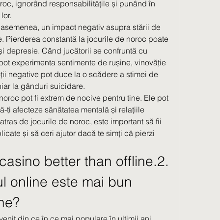
oroc, ignorând responsabilitățile și punând în 
lor.
 asemenea, un impact negativ asupra stării de 
. Pierderea constantă la jocurile de noroc poate 
și depresie. Când jucătorii se confruntă cu 
 pot experimenta sentimente de rușine, vinovăție 
ii negative pot duce la o scădere a stimei de 
hiar la gânduri suicidare.
noroc pot fi extrem de nocive pentru tine. Ele pot 
să-ți afecteze sănătatea mentală și relațiile 
tras de jocurile de noroc, este important să fii 
licate și să ceri ajutor dacă te simți că pierzi 
casino better than offline.2. 
l online este mai bun 
ine?
nit din ce în ce mai populare în ultimii ani, 