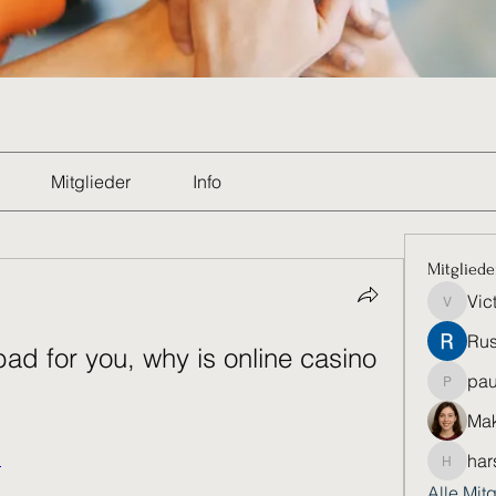
Mitglieder
Info
Mitgliede
Vic
Victoria
Rus
d for you, why is online casino 
pau
paultell
Mak
u
har
harshkol
Alle Mit