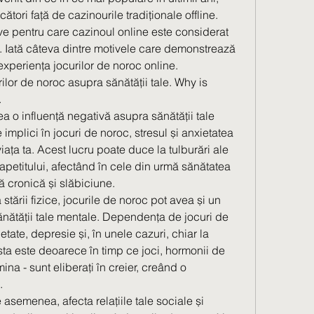
cători față de cazinourile tradiționale offline. 
ve pentru care cazinoul online este considerat 
. Iată câteva dintre motivele care demonstrează 
experiența jocurilor de noroc online.
ilor de noroc asupra sănătății tale. Why is 
.
a o influență negativă asupra sănătății tale 
 implici în jocuri de noroc, stresul și anxietatea 
ața ta. Acest lucru poate duce la tulburări ale 
apetitului, afectând în cele din urmă sănătatea 
 cronică și slăbiciune.
tării fizice, jocurile de noroc pot avea și un 
nătății tale mentale. Dependența de jocuri de 
ate, depresie și, în unele cazuri, chiar la 
ta este deoarece în timp ce joci, hormonii de 
na - sunt eliberați în creier, creând o 
.
asemenea, afecta relațiile tale sociale și 