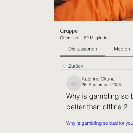
Gruppe
Öffentlich
·
182 Mitglieder
Diskussionen
Medien
Zurück
Katerine Okuna
26. September 2023
Katerine Okuna
Why is gambling so ba
better than offline.2
Why is gambling so bad for yo