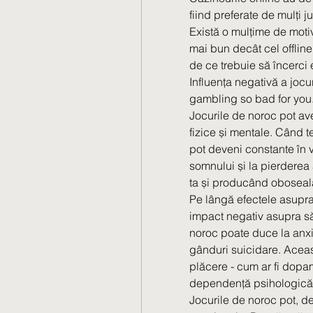
fiind preferate de mulți ju
Există o mulțime de moti
mai bun decât cel offline
de ce trebuie să încerci 
Influența negativă a jocur
gambling so bad for you
Jocurile de noroc pot ave
fizice și mentale. Când te
pot deveni constante în vi
somnului și la pierderea 
ta și producând oboseală
Pe lângă efectele asupra s
impact negativ asupra să
noroc poate duce la anxiet
gânduri suicidare. Aceas
plăcere - cum ar fi dopami
dependență psihologică
Jocurile de noroc pot, de 