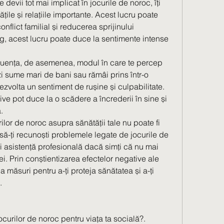
evii tot mai implicat în jocurile de noroc, îți 
ățile și relațiile importante. Acest lucru poate 
nflict familial și reducerea sprijinului 
g, acest lucru poate duce la sentimente intense 
fluența, de asemenea, modul în care te percep 
zi sume mari de bani sau rămâi prins într-o 
 dezvolta un sentiment de rușine și culpabilitate. 
e pot duce la o scădere a încrederii în sine și 
.
ilor de noroc asupra sănătății tale nu poate fi 
 să-ți recunoști problemele legate de jocurile de 
și asistență profesională dacă simți că nu mai 
i. Prin conștientizarea efectelor negative ale 
a măsuri pentru a-ți proteja sănătatea și a-ți 
.
curilor de noroc pentru viața ta socială?.