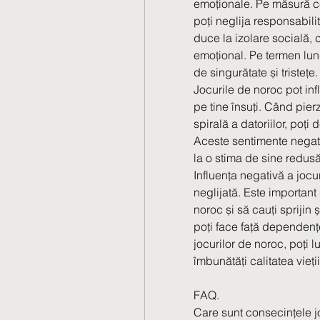
emoționale. Pe măsură ce d
poți neglija responsabilit
duce la izolare socială, co
emoțional. Pe termen lun
de singurătate și tristețe.
Jocurile de noroc pot in
pe tine însuți. Când pier
spirală a datoriilor, poți
Aceste sentimente negativ
la o stima de sine redusă
Influența negativă a jocur
neglijată. Este important
noroc și să cauți sprijin 
poți face față dependențe
jocurilor de noroc, poți lu
îmbunătăți calitatea vieții
FAQ.
Care sunt consecințele jo