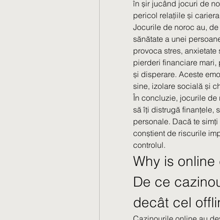
în șir jucând jocuri de n
pericol relațiile și cariera 
Jocurile de noroc au, de
sănătate a unei persoane
provoca stres, anxietate 
pierderi financiare mari,
și disperare. Aceste emoț
sine, izolare socială și c
În concluzie, jocurile de 
să îți distrugă finanțele, 
personale. Dacă te simți a
conștient de riscurile imp
controlul.
Why is online 
De ce cazinou
decât cel offl
Cazinourile online au deve