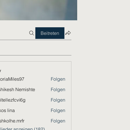
Beitreten
r
toriaMiles97
Folgen
Miles97
hikesh Nemishte
Folgen
ltellezfcvi6g
Folgen
ezfcvi6g
os lina
Folgen
shkolhe.mrfr
Folgen
he.mrfr
glieder anzeigen (182)