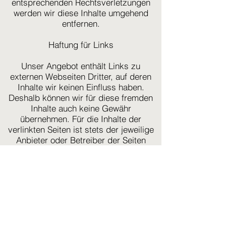
entsprechenden Rechtsverletzungen
werden wir diese Inhalte umgehend
entfernen.
Haftung für Links
Unser Angebot enthält Links zu
externen Webseiten Dritter, auf deren
Inhalte wir keinen Einfluss haben.
Deshalb können wir für diese fremden
Inhalte auch keine Gewähr
übernehmen. Für die Inhalte der
verlinkten Seiten ist stets der jeweilige
Anbieter oder Betreiber der Seiten
verantwortlich. Die verlinkten Seiten
wurden zum Zeitpunkt der Verlinkung
auf mögliche Rechtsverstöße überprüft.
Rechtswidrige Inhalte waren zum
Zeitpunkt der Verlinkung nicht
erkennbar. Eine permanente inhaltliche
Kontrolle der verlinkten Seiten ist
jedoch ohne konkrete Anhaltspunkte