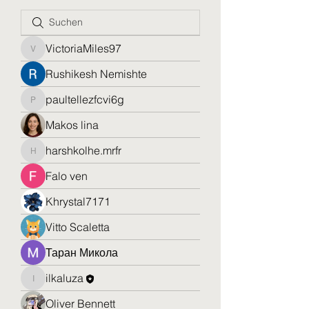
VictoriaMiles97
VictoriaMiles97
Rushikesh Nemishte
paultellezfcvi6g
paultellezfcvi6g
Makos lina
harshkolhe.mrfr
harshkolhe.mrfr
Falo ven
Khrystal7171
Vitto Scaletta
Таран Микола
ilkaluza
ilkaluza
Oliver Bennett