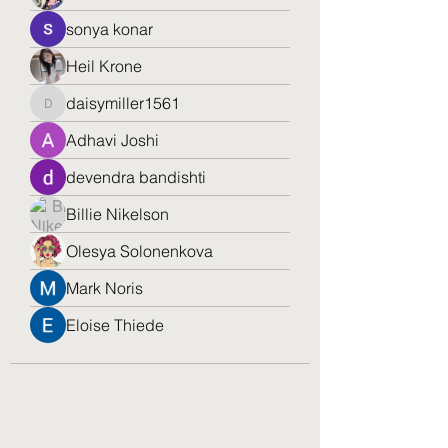
sonya konar
Heil Krone
daisymiller1561
daisymiller1561
Adhavi Joshi
devendra bandishti
Billie Nikelson
Olesya Solonenkova
Mark Noris
Eloise Thiede