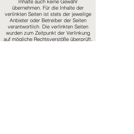
Inhalte auch keine Gewähr
übernehmen. Für die Inhalte der
verlinkten Seiten ist stets der jeweilige
Anbieter oder Betreiber der Seiten
verantwortlich. Die verlinkten Seiten
wurden zum Zeitpunkt der Verlinkung
auf mögliche Rechtsverstöße überprüft.
Rechtswidrige Inhalte waren zum
Zeitpunkt der Verlinkung nicht
erkennbar. Eine permanente inhaltliche
Kontrolle der verlinkten Seiten ist
jedoch ohne konkrete Anhaltspunkte
einer Rechtsverletzung nicht zumutbar.
Bei Bekanntwerden von
Rechtsverletzungen werden wir
derartige Links umgehend entfernen.
Urheberrecht
Die durch die Seitenbetreiber erstellten
Inhalte und Werke auf diesen Seiten
unterliegen dem deutschen