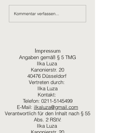
Das ist dein zweiter
Das ist dein dritter 
Kommentar verfassen...
Beitrag
Impressum
Angaben gemäß § 5 TMG
Ilka Luza
Kanonierstr. 20
40476 Düsseldorf
Vertreten durch:
Ilka Luza
Kontakt:
Telefon: 0211-5145499
E-Mail:
ilkaluza@gmail.com
Verantwortlich für den Inhalt nach § 55
Abs. 2 RStV:
Ilka Luza
Kanonierstr. 20