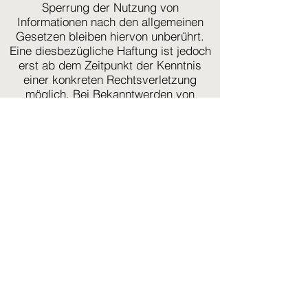
Sperrung der Nutzung von
Informationen nach den allgemeinen
Gesetzen bleiben hiervon unberührt.
Eine diesbezügliche Haftung ist jedoch
erst ab dem Zeitpunkt der Kenntnis
einer konkreten Rechtsverletzung
möglich. Bei Bekanntwerden von
entsprechenden Rechtsverletzungen
werden wir diese Inhalte umgehend
entfernen.
Haftung für Links
Unser Angebot enthält Links zu
externen Webseiten Dritter, auf deren
Inhalte wir keinen Einfluss haben.
Deshalb können wir für diese fremden
Inhalte auch keine Gewähr
übernehmen. Für die Inhalte der
verlinkten Seiten ist stets der jeweilige
Anbieter oder Betreiber der Seiten