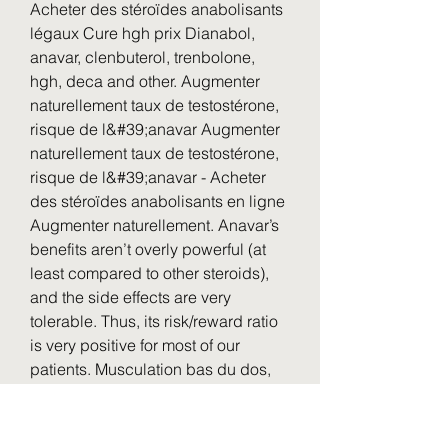
Acheter des stéroïdes anabolisants 
légaux Cure hgh prix Dianabol, 
anavar, clenbuterol, trenbolone, 
hgh, deca and other. Augmenter 
naturellement taux de testostérone, 
risque de l&#39;anavar Augmenter 
naturellement taux de testostérone, 
risque de l&#39;anavar - Acheter 
des stéroïdes anabolisants en ligne 
Augmenter naturellement. Anavar’s 
benefits aren’t overly powerful (at 
least compared to other steroids), 
and the side effects are very 
tolerable. Thus, its risk/reward ratio 
is very positive for most of our 
patients. Musculation bas du dos, 
risque anavar - Stéroïdes légaux à 
vendre Musculation bas du dos 
Adulte rencontre adulte a lyon Site 