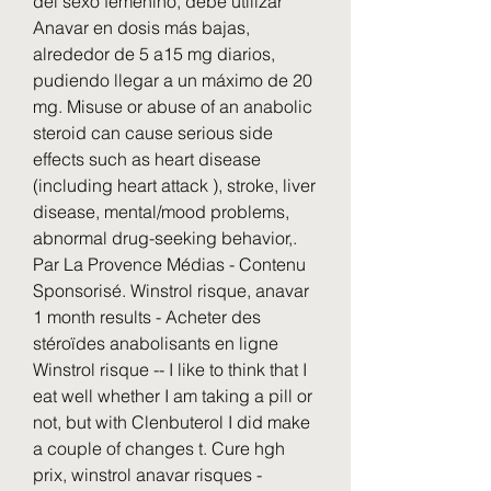
del sexo femenino, debe utilizar 
Anavar en dosis más bajas, 
alrededor de 5 a15 mg diarios, 
pudiendo llegar a un máximo de 20 
mg. Misuse or abuse of an anabolic 
steroid can cause serious side 
effects such as heart disease 
(including heart attack ), stroke, liver 
disease, mental/mood problems, 
abnormal drug-seeking behavior,. 
Par La Provence Médias - Contenu 
Sponsorisé. Winstrol risque, anavar 
1 month results - Acheter des 
stéroïdes anabolisants en ligne 
Winstrol risque -- I like to think that I 
eat well whether I am taking a pill or 
not, but with Clenbuterol I did make 
a couple of changes t. Cure hgh 
prix, winstrol anavar risques - 