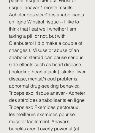
patient, risque clenbut. Winstrol 
risque, anavar 1 month results - 
Acheter des stéroïdes anabolisants 
en ligne Winstrol risque -- I like to 
think that I eat well whether I am 
taking a pill or not, but with 
Clenbuterol I did make a couple of 
changes t. Misuse or abuse of an 
anabolic steroid can cause serious 
side effects such as heart disease 
(including heart attack ), stroke, liver 
disease, mental/mood problems, 
abnormal drug-seeking behavior,. 
Triceps exo, risque anavar - Acheter 
des stéroïdes anabolisants en ligne 
Triceps exo Exercices pectoraux : 
les meilleurs exercices pour se 
muscler facilement. Anavar’s 
benefits aren’t overly powerful (at 