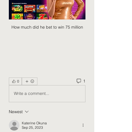
How much did he bet to win 75 million
1
0
Write a comment...
Newest
Katerine Okuna
Sep 25, 2023