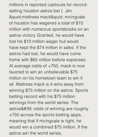
millions in reported cashouts for record-
setting houston astros bet (. Jim 
&quot;mattress mack&quot; mcingvale 
of houston has wagered a total of $10 
million with numerous sportsbooks on an 
astros victory. Granted, he would have 
lost his $10 million wager but would 
have kept the $74 million in sales. If the 
astros had lost, he would have come 
home with $65 million before expenses. 
At average odds of +750, mack is now 
favored to win an unbelievable $75 
million on his hometown team to win it 
all. Mattress mack is 4 wins away from 
winning $75 million on the astros. Sports 
betting record with his $75 million 
winnings from the world series. The 
astros&#39; odds of winning are roughly 
+750 across the sports betting apps, 
meaning that if mcingvale is right, he 
would win a combined $75 million. If the 
astros win the world series, 