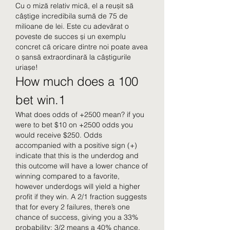
Cu o miză relativ mică, el a reușit să 
câștige incredibila sumă de 75 de 
milioane de lei. Este cu adevărat o 
poveste de succes și un exemplu 
concret că oricare dintre noi poate avea 
o șansă extraordinară la câștigurile 
uriașe!
How much does a 100 
bet win.1
What does odds of +2500 mean? if you 
were to bet $10 on +2500 odds you 
would receive $250. Odds 
accompanied with a positive sign (+) 
indicate that this is the underdog and 
this outcome will have a lower chance of 
winning compared to a favorite, 
however underdogs will yield a higher 
profit if they win. A 2/1 fraction suggests 
that for every 2 failures, there’s one 
chance of success, giving you a 33% 
probability; 3/2 means a 40% chance, 