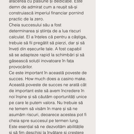
afacerea cu pasiune și dedicație. Este 
demn de admirat cum a reușit să-și 
construiască imperiul financiar pornind 
practic de la zero.
Cheia succesului său a fost 
determinarea și știința de a lua riscuri 
calculat. El a înțeles că pentru a câștiga, 
trebuie să fii pregătit să pierzi, dar și să 
înveți din eșecurile tale. A fost capabil 
să se adapteze rapid la schimbări și să 
găsească soluții inovatoare în fața 
provocărilor.
Ce este important în această poveste de 
succes. How much does a casino make.
Această poveste de succes ne arată cât 
de important este să avem încredere în 
noi înșine și să căutăm oportunități unice 
pe care le putem valora. Nu trebuie să 
ne temem să visăm în mare și să ne 
asumăm riscuri, deoarece acestea pot fi 
cheia spre succesul pe termen lung.
Este esențial să ne dezvoltăm abilitățile 
și să fim deschiși la învățare și creștere 