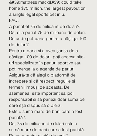
&#39;mattress mack&#39; could take 
home $75 million, the largest payout on 
a single legal sports bet in u. 
FAQ.
A pariat el 75 de milioane de dolari?.
Da, el a pariat 75 de milioane de dolari.
De unde pot paria pentru a câștiga 100 
de dolari?.
Pentru a paria și a avea șansa de a 
câștiga 100 de dolari, poți accesa site-
uri specializate în pariuri sportive sau 
poți merge la o agenție de pariuri. 
Asigură-te că alegi o platformă de 
încredere și că respecți regulile și 
termenii impuși de aceasta. De 
asemenea, este important să joci 
responsabil și să pariezi doar suma pe 
care ești dispus să o pierzi.
Este o sumă mare de bani care a fost 
pariată?.
Da, 75 de milioane de dolari este o 
sumă mare de bani care a fost pariată.
De ce a pariat el atât de mult?.