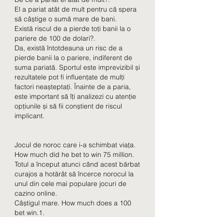
El a pariat atât de mult pentru că spera 
să câștige o sumă mare de bani.
Există riscul de a pierde toți banii la o 
pariere de 100 de dolari?.
Da, există întotdeauna un risc de a 
pierde banii la o pariere, indiferent de 
suma pariată. Sportul este imprevizibil și 
rezultatele pot fi influențate de mulți 
factori neașteptați. Înainte de a paria, 
este important să îți analizezi cu atenție 
opțiunile și să fii conștient de riscul 
implicant.
Jocul de noroc care i-a schimbat viața. 
How much did he bet to win 75 million.
Totul a început atunci când acest bărbat 
curajos a hotărât să încerce norocul la 
unul din cele mai populare jocuri de 
cazino online.
Câștigul mare. How much does a 100 
bet win.1.