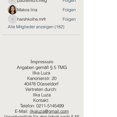
paultellezfcvi6g
Folgen
paultellezfcvi6g
Makos lina
Folgen
harshkolhe.mrfr
Folgen
harshkolhe.mrfr
Alle Mitglieder anzeigen (182)
Impressum
Angaben gemäß § 5 TMG
Ilka Luza
Kanonierstr. 20
40476 Düsseldorf
Vertreten durch:
Ilka Luza
Kontakt:
Telefon: 0211-5145499
E-Mail:
ilkaluza@gmail.com
Verantwortlich für den Inhalt nach § 55