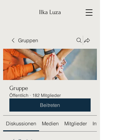
Ilka Luza
Gruppen
Gruppe
Öffentlich
·
182 Mitglieder
Beitreten
Diskussionen
Medien
Mitglieder
Info