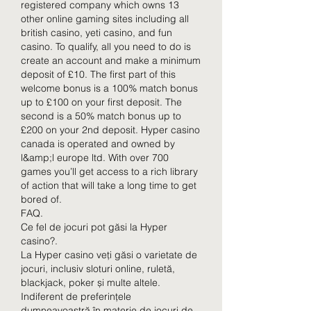
registered company which owns 13 
other online gaming sites including all 
british casino, yeti casino, and fun 
casino. To qualify, all you need to do is 
create an account and make a minimum 
deposit of £10. The first part of this 
welcome bonus is a 100% match bonus 
up to £100 on your first deposit. The 
second is a 50% match bonus up to 
£200 on your 2nd deposit. Hyper casino 
canada is operated and owned by 
l&amp;l europe ltd. With over 700 
games you’ll get access to a rich library 
of action that will take a long time to get 
bored of. 
FAQ.
Ce fel de jocuri pot găsi la Hyper 
casino?.
La Hyper casino veți găsi o varietate de 
jocuri, inclusiv sloturi online, ruletă, 
blackjack, poker și multe altele. 
Indiferent de preferințele 
dumneavoastră în materie de jocuri de 