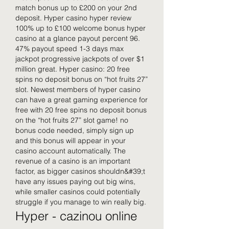
match bonus up to £200 on your 2nd 
deposit. Hyper casino hyper review 
100% up to £100 welcome bonus hyper 
casino at a glance payout percent 96. 
47% payout speed 1-3 days max 
jackpot progressive jackpots of over $1 
million great. Hyper casino: 20 free 
spins no deposit bonus on “hot fruits 27” 
slot. Newest members of hyper casino 
can have a great gaming experience for 
free with 20 free spins no deposit bonus 
on the “hot fruits 27” slot game! no 
bonus code needed, simply sign up 
and this bonus will appear in your 
casino account automatically. The 
revenue of a casino is an important 
factor, as bigger casinos shouldn&#39;t 
have any issues paying out big wins, 
while smaller casinos could potentially 
struggle if you manage to win really big. 
Hyper - cazinou online 