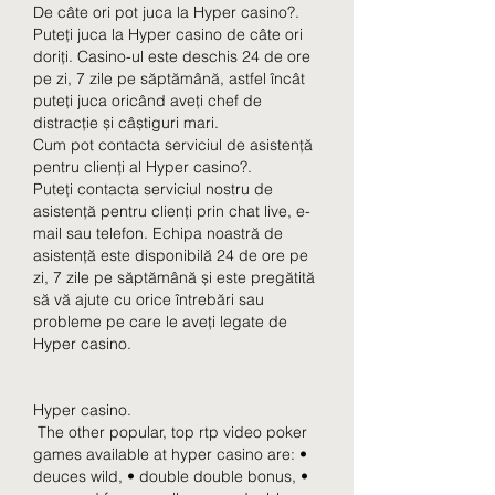
De câte ori pot juca la Hyper casino?.
Puteți juca la Hyper casino de câte ori 
doriți. Casino-ul este deschis 24 de ore 
pe zi, 7 zile pe săptămână, astfel încât 
puteți juca oricând aveți chef de 
distracție și câștiguri mari.
Cum pot contacta serviciul de asistență 
pentru clienți al Hyper casino?.
Puteți contacta serviciul nostru de 
asistență pentru clienți prin chat live, e-
mail sau telefon. Echipa noastră de 
asistență este disponibilă 24 de ore pe 
zi, 7 zile pe săptămână și este pregătită 
să vă ajute cu orice întrebări sau 
probleme pe care le aveți legate de 
Hyper casino.
Hyper casino.
 The other popular, top rtp video poker 
games available at hyper casino are: • 
deuces wild, • double double bonus, • 