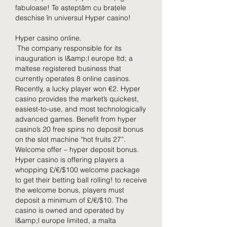
fabuloase! Te așteptăm cu brațele 
deschise în universul Hyper casino!
Hyper casino online.
 The company responsible for its 
inauguration is l&amp;l europe ltd; a 
maltese registered business that 
currently operates 8 online casinos. 
Recently, a lucky player won €2. Hyper 
casino provides the market’s quickest, 
easiest-to-use, and most technologically 
advanced games. Benefit from hyper 
casino’s 20 free spins no deposit bonus 
on the slot machine “hot fruits 27”. 
Welcome offer – hyper deposit bonus. 
Hyper casino is offering players a 
whopping £/€/$100 welcome package 
to get their betting ball rolling! to receive 
the welcome bonus, players must 
deposit a minimum of £/€/$10. The 
casino is owned and operated by 
l&amp;l europe limited, a malta 