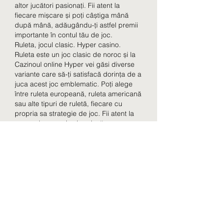
altor jucători pasionați. Fii atent la 
fiecare mișcare și poți câștiga mână 
după mână, adăugându-ți astfel premii 
importante în contul tău de joc.
Ruleta, jocul clasic. Hyper casino.
Ruleta este un joc clasic de noroc și la 
Cazinoul online Hyper vei găsi diverse 
variante care să-ți satisfacă dorința de a 
juca acest joc emblematic. Poți alege 
între ruleta europeană, ruleta americană 
sau alte tipuri de ruletă, fiecare cu 
propria sa strategie de joc. Fii atent la 
numerele care vin și pariază pe 
culoarea sau secțiunea dorită, având 
șansa de a câștiga sume importante 
într-o singură rotire a ruletei.
qkmb23lke53
Mastercard casino
https://ybforum.ru/reprezentant-ladys-
mr-green-casino-ios/