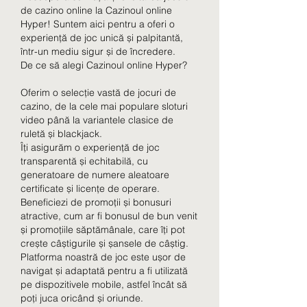
de cazino online la Cazinoul online 
Hyper! Suntem aici pentru a oferi o 
experiență de joc unică și palpitantă, 
într-un mediu sigur și de încredere.
De ce să alegi Cazinoul online Hyper?
Oferim o selecție vastă de jocuri de 
cazino, de la cele mai populare sloturi 
video până la variantele clasice de 
ruletă și blackjack.
Îți asigurăm o experiență de joc 
transparentă și echitabilă, cu 
generatoare de numere aleatoare 
certificate și licențe de operare.
Beneficiezi de promoții și bonusuri 
atractive, cum ar fi bonusul de bun venit 
și promoțiile săptămânale, care îți pot 
crește câștigurile și șansele de câștig.
Platforma noastră de joc este ușor de 
navigat și adaptată pentru a fi utilizată 
pe dispozitivele mobile, astfel încât să 
poți juca oricând și oriunde.