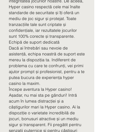
integritatea jocurilor noastre. De aceea, 
Hyper casino respectă cele mai înalte 
standarde de securitate și îți oferă un 
mediu de joc sigur și protejat. Toate 
tranzacțiile tale sunt criptate și 
confidențiale, iar rezultatele jocurilor 
sunt 100% corecte și transparente.
Echipă de suport dedicată
Dacă ai întrebări sau nevoie de 
asistență, echipa noastră de suport este 
mereu la dispoziția ta. Indiferent de 
problema cu care te confrunți, vei primi 
ajutor prompt și profesionist, pentru a te 
putea bucura de experiența hyper 
casino la maxim.
Începe aventura la Hyper casino!
Așadar, nu mai sta pe gânduri! Intră 
acum în lumea distracției și a 
câștigurilor mari la Hyper casino. Ai la 
dispoziție o varietate incredibilă de 
jocuri, bonusuri atractive și un mediu 
sigur și transparent. Fii pregătit pentru 
senzații puternice și pentru câștiguri 