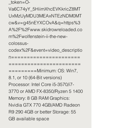
_token=O-
Va6C74yY_5HiimXhcEVKkricZ8MT
UxMzUyMDU3MEAxNTEzNDM0MT
cw&v=g45nEYXCOvA&q=https%3
A%2F%2Fwww.skidrowreloaded.co
m%2Fwolfenstein-ii-the-new-
colossus-
codex%2F&event=video_descriptio
n======================
=======================
=========Minimum: OS: Win7, 
8.1, or 10 (64-Bit versions) 
Processor: Intel Core i5-3570/i7-
3770 or AMD FX-8350/Ryzen 5 1400 
Memory: 8 GB RAM Graphics: 
Nvidia GTX 770 4GB/AMD Radeon 
R9 290 4GB or better Storage: 55 
GB available space