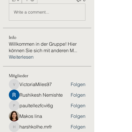
Write a comment...
Info
Willkommen in der Gruppe! Hier
können Sie sich mit anderen M
...
Weiterlesen
Mitglieder
VictoriaMiles97
Folgen
VictoriaMiles97
Rushikesh Nemishte
Folgen
paultellezfcvi6g
Folgen
paultellezfcvi6g
Makos lina
Folgen
harshkolhe.mrfr
Folgen
harshkolhe.mrfr