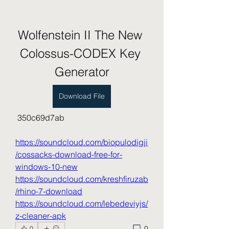
Wolfenstein II The New 
Colossus-CODEX Key 
Generator
Download File
 350c69d7ab
https://soundcloud.com/biopulodigji
/cossacks-download-free-for-
windows-10-new
https://soundcloud.com/kreshfiruzab
/rhino-7-download
https://soundcloud.com/lebedeviyjs/
z-cleaner-apk
0
0