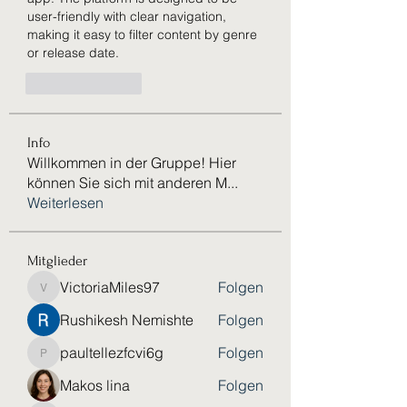
user-friendly with clear navigation, 
making it easy to filter content by genre 
or release date.
Like
Reply
Info
Willkommen in der Gruppe! Hier
können Sie sich mit anderen M
...
Weiterlesen
Mitglieder
VictoriaMiles97
Folgen
VictoriaMiles97
Rushikesh Nemishte
Folgen
paultellezfcvi6g
Folgen
paultellezfcvi6g
Makos lina
Folgen