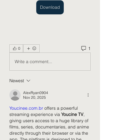
Download
1
0
Write a comment...
Newest
AlexRyan0904
Nov 20, 2025
Youcinee.com.br
 offers a powerful 
streaming experience via 
Youcine TV
, 
giving users access to a huge library of 
films, series, documentaries, and anime 
directly through their browser or via the 
app. The platform is designed to be 