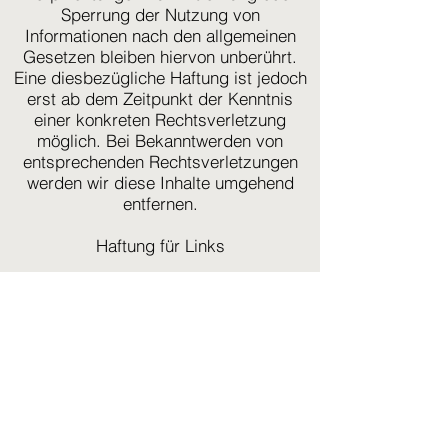
Sperrung der Nutzung von
Informationen nach den allgemeinen
Gesetzen bleiben hiervon unberührt.
Eine diesbezügliche Haftung ist jedoch
erst ab dem Zeitpunkt der Kenntnis
einer konkreten Rechtsverletzung
möglich. Bei Bekanntwerden von
entsprechenden Rechtsverletzungen
werden wir diese Inhalte umgehend
entfernen.
Haftung für Links
Unser Angebot enthält Links zu
externen Webseiten Dritter, auf deren
Inhalte wir keinen Einfluss haben.
Deshalb können wir für diese fremden
Inhalte auch keine Gewähr
übernehmen. Für die Inhalte der
verlinkten Seiten ist stets der jeweilige
Anbieter oder Betreiber der Seiten