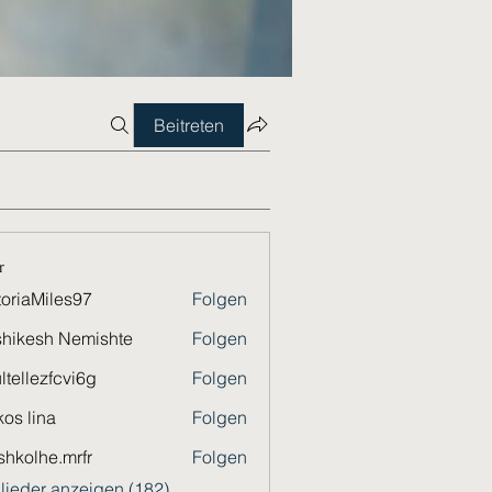
Beitreten
r
toriaMiles97
Folgen
Miles97
hikesh Nemishte
Folgen
ltellezfcvi6g
Folgen
ezfcvi6g
os lina
Folgen
shkolhe.mrfr
Folgen
he.mrfr
glieder anzeigen (182)