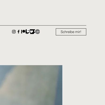
Schreibe mir!