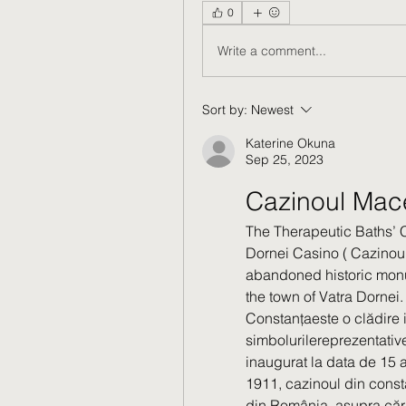
0
Write a comment...
Sort by:
Newest
Katerine Okuna
Sep 25, 2023
Cazinoul Mac
The Therapeutic Baths’ C
Dornei Casino ( Cazinoul 
abandoned historic monu
the town of Vatra Dornei
Constanțaeste o clădire i
simbolurilereprezentative 
inaugurat la data de 15 
1911, cazinoul din consta
din România, asupra căru