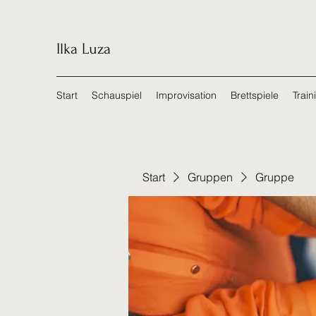
Ilka Luza
Start
Schauspiel
Improvisation
Brettspiele
Train
Start
Gruppen
Gruppe