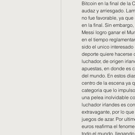
Bitcoin en la final de l
audaz y arriesgado. Lam
no fue favorable, ya que
en la final. Sin embargo,
Messi logro ganar el Mund
en el tiempo reglamentar
sido el unico interesado
deporte quiere hacerse 
luchador, de origen irlan
apuestas, en donde es co
del mundo. En estos dias
centro de la escena ya q
categoria que lo impulso 
una pelea inolvidable con
luchador irlandes es con
extravagante, por lo que 
juegos de azar. Por ulti
euros reafirma el fenome
todo el mundo, llegando 