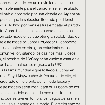
a Copa del Mundo, en un movimiento mas que 
entablemente para el canadiense, el resultado 
 el habia apostado por una victoria de Argentina 
 pese a que la seleccion liderada por Lionel 
ial, lo hizo por penales tras empatar el partido 
io. Ahora bien, el musico canadiense no ha 
 en este modelo, ya que otra gran celebridad del 
de este modelo: Conor McGregor. El conocido 
des, tambien es otro gran entusiasta de las 
mun verlo visitando los casinos mas lujosos 
, el nombre de McGregor ha vuelto a estar en el 
ue ha anunciado su regreso a la UFC , 
a la fama mundial y que lo llego a luchar en 
tra Floyd Mayweather Jr. Por fuera de ello, el 
siderado un referente de la moda lujosa y 
este modelo seria ideal para el. El boom de los 
mo, este modelo de mas de medio millon de 
no que se vive en torno a los juegos de azar en 
incluso al campo de la moda. El crecimiento de 