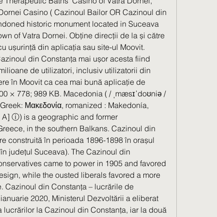
e Therapeutic Baths’ Casino of Vatra Dornei, 
Dornei Casino ( Cazinoul Bailor OR Cazinoul din 
andoned historic monument located in Suceava 
n of Vatra Dornei. Obține direcții de la și către 
 ușurință din aplicația sau site-ul Moovit. 
azinoul din Constanța mai ușor acesta fiind 
lioane de utilizatori, inclusiv utilizatorii din 
ere în Moovit ca cea mai bună aplicație de 
300 × 778; 989 KB. Macedonia ( / ˌmæsɪˈdoʊniə / 
reek: Μακεδονία, romanized : Makedonía, 
A] ⓘ) is a geographic and former 
Greece, in the southern Balkans. Cazinoul din 
re construită în perioada 1896-1898 în orașul 
i în județul Suceava). The Cazinoul din 
onservatives came to power in 1905 and favored 
sign, while the ousted liberals favored a more 
. Cazinoul din Constanța – lucrările de 
ianuarie 2020, Ministerul Dezvoltării a eliberat 
 lucrărilor la Cazinoul din Constanța, iar la două 