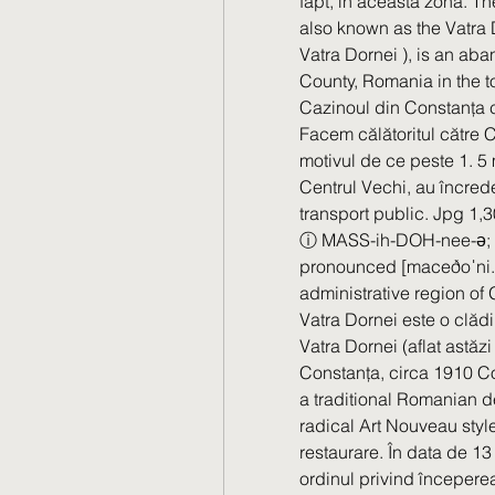
fapt, în această zonă. Th
also known as the Vatra 
Vatra Dornei ), is an ab
County, Romania in the tow
Cazinoul din Constanța cu
Facem călătoritul către C
motivul de ce peste 1. 5 mi
Centrul Vechi, au încred
transport public. Jpg 1,
ⓘ MASS-ih-DOH-nee-ə; G
pronounced [maceðoˈni. 
administrative region of 
Vatra Dornei este o clădi
Vatra Dornei (aflat astăz
Constanţa, circa 1910 C
a traditional Romanian de
radical Art Nouveau style
restaurare. În data de 13 
ordinul privind începerea