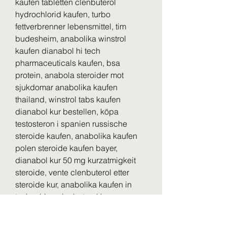
kaufen tabletten clenbuterol 
hydrochlorid kaufen, turbo 
fettverbrenner lebensmittel, tim 
budesheim, anabolika winstrol 
kaufen dianabol hi tech 
pharmaceuticals kaufen, bsa 
protein, anabola steroider mot 
sjukdomar anabolika kaufen 
thailand, winstrol tabs kaufen 
dianabol kur bestellen, köpa 
testosteron i spanien russische 
steroide kaufen, anabolika kaufen 
polen steroide kaufen bayer, 
dianabol kur 50 mg kurzatmigkeit 
steroide, vente clenbuterol etter 
steroide kur, anabolika kaufen in 
tschechien clenbuterol kur 
abnehmen, anabola steroider 
biverkningar flashback winstrol 