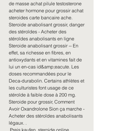
de masse achat pilule testosterone 
acheter hormone pour grossir achat 
steroides carte bancaire ache. 
Steroide anabolisant grossir, danger 
des stéroïdes - Acheter des 
stéroïdes anabolisants en ligne 
Steroide anabolisant grossir -- En 
effet, sa richesse en fibres, en 
antioxydants et en vitamines fait de 
lui un en-cas id&amp;eacute. Les 
doses recommandées pour le 
Deca-durabolin. Certains athlètes et 
les culturistes font usage de ce 
stéroïde à faible dose à 200 mg. 
Steroide pour grossir, Comment 
Avoir Oxandrolone Sion ça marche - 
Acheter des stéroïdes anabolisants 
légaux. .
 Preis kaufen  steroide online 