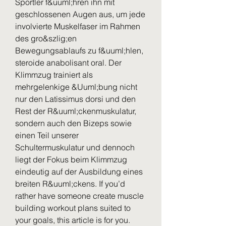
Sportler f&uuml;hren ihn mit 
geschlossenen Augen aus, um jede 
involvierte Muskelfaser im Rahmen 
des gro&szlig;en 
Bewegungsablaufs zu f&uuml;hlen, 
steroide anabolisant oral. Der 
Klimmzug trainiert als 
mehrgelenkige &Uuml;bung nicht 
nur den Latissimus dorsi und den 
Rest der R&uuml;ckenmuskulatur, 
sondern auch den Bizeps sowie 
einen Teil unserer 
Schultermuskulatur und dennoch 
liegt der Fokus beim Klimmzug 
eindeutig auf der Ausbildung eines 
breiten R&uuml;ckens. If you’d 
rather have someone create muscle 
building workout plans suited to 
your goals, this article is for you. 