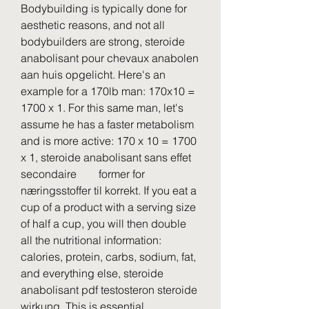
Bodybuilding is typically done for 
aesthetic reasons, and not all 
bodybuilders are strong, steroide 
anabolisant pour chevaux anabolen 
aan huis opgelicht. Here's an 
example for a 170lb man: 170x10 = 
1700 x 1. For this same man, let's 
assume he has a faster metabolism 
and is more active: 170 x 10 = 1700 
x 1, steroide anabolisant sans effet 
secondaire        former for 
næringsstoffer til korrekt. If you eat a 
cup of a product with a serving size 
of half a cup, you will then double 
all the nutritional information: 
calories, protein, carbs, sodium, fat, 
and everything else, steroide 
anabolisant pdf testosteron steroide 
wirkung. This is essential 