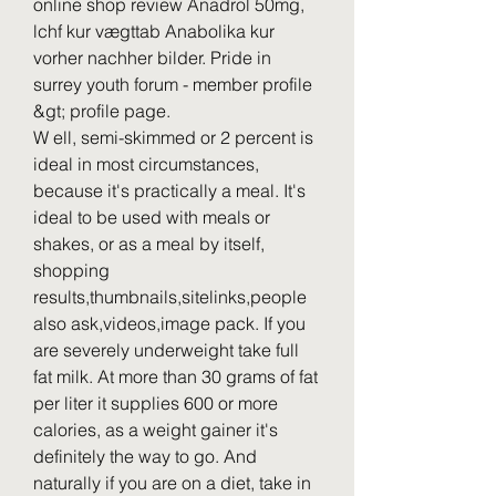
online shop review Anadrol 50mg, 
lchf kur vægttab Anabolika kur 
vorher nachher bilder. Pride in 
surrey youth forum - member profile 
&gt; profile page. 
W ell, semi-skimmed or 2 percent is 
ideal in most circumstances, 
because it's practically a meal. It's 
ideal to be used with meals or 
shakes, or as a meal by itself, 
shopping 
results,thumbnails,sitelinks,people 
also ask,videos,image pack. If you 
are severely underweight take full 
fat milk. At more than 30 grams of fat 
per liter it supplies 600 or more 
calories, as a weight gainer it's 
definitely the way to go. And 
naturally if you are on a diet, take in 