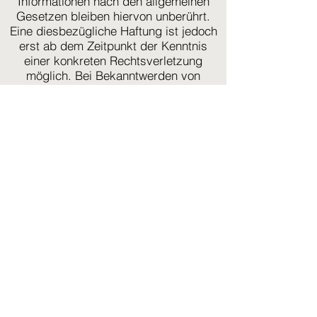
Informationen nach den allgemeinen
Gesetzen bleiben hiervon unberührt.
Eine diesbezügliche Haftung ist jedoch
erst ab dem Zeitpunkt der Kenntnis
einer konkreten Rechtsverletzung
möglich. Bei Bekanntwerden von
entsprechenden Rechtsverletzungen
werden wir diese Inhalte umgehend
entfernen.
Haftung für Links
Unser Angebot enthält Links zu
externen Webseiten Dritter, auf deren
Inhalte wir keinen Einfluss haben.
Deshalb können wir für diese fremden
Inhalte auch keine Gewähr
übernehmen. Für die Inhalte der
verlinkten Seiten ist stets der jeweilige
Anbieter oder Betreiber der Seiten
verantwortlich. Die verlinkten Seiten
wurden zum Zeitpunkt der Verlinkung