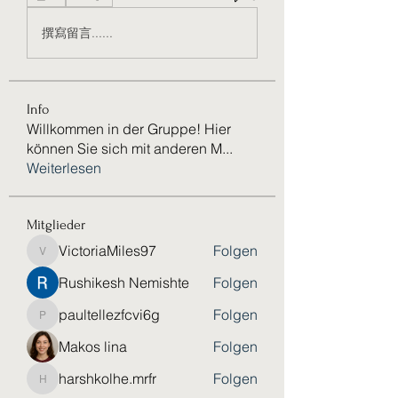
撰寫留言......
Info
Willkommen in der Gruppe! Hier
können Sie sich mit anderen M
...
Weiterlesen
Mitglieder
VictoriaMiles97
Folgen
VictoriaMiles97
Rushikesh Nemishte
Folgen
paultellezfcvi6g
Folgen
paultellezfcvi6g
Makos lina
Folgen
harshkolhe.mrfr
Folgen
harshkolhe.mrfr