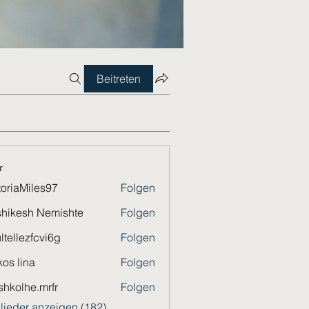
Beitreten
r
toriaMiles97
Folgen
Miles97
hikesh Nemishte
Folgen
ltellezfcvi6g
Folgen
ezfcvi6g
os lina
Folgen
shkolhe.mrfr
Folgen
he.mrfr
glieder anzeigen (182)