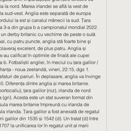
ția la nord. Marea irlandei se află la vest de 
 la sud-vest. Anglia este separată de europa 
dului la est și canalul mânecii la sud. Țara 
a a 3-a din grupa b a campionatul mondial 2022. 
e un derby britanic cu vechime de peste o sută 
l, cu patru puncte, anglia stă foarte bine şi 
olaveraj excelent, de plus patru. Anglia și 
s-au calificat în optimile de finală ale cupei 
. Fotbaliștii angliei, în meciul cu țara galilor / 
ranța - noua zeelandă, vineri, 22:15, dgs 1. 
 sfaturi de pariuri. În deplasare, anglia va învinge 
0. Diferența dintre anglia și marea britanie. 
ortocaliu), țara galilor (roz), irlanda de nord 
 (gri). Acesta este un stat suveran format din 
insula marea britanie împreună cu irlanda de 
la irlanda. Țara galilor a fost anexată de regatul 
i galilor din 1535 și 1542 ⁠(d). Un tratat ⁠(d) între 
707 la unificarea lor în regatul unit al marii 