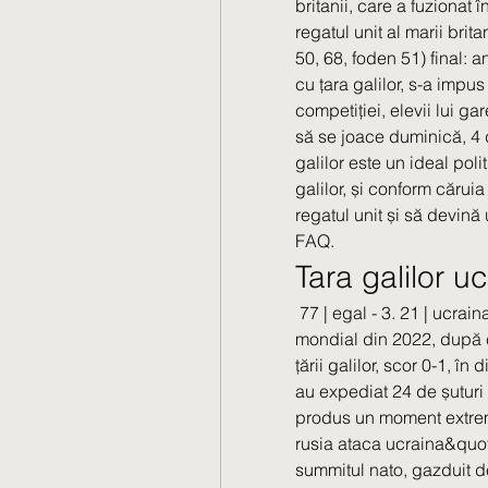
britanii, care a fuzionat 
regatul unit al marii britan
50, 68, foden 51) final: 
cu țara galilor, s-a impus 
competiției, elevii lui g
să se joace duminică, 4 
galilor este un ideal poli
galilor, și conform cărui
regatul unit și să devină
FAQ.
Tara galilor u
 77 | egal - 3. 21 | ucraina - 3. Ucraina a ratat calificarea la campionatul 
mondial din 2022, după c
țării galilor, scor 0-1, în
au expediat 24 de șuturi 
produs un moment extrem 
rusia ataca ucraina&quot;
summitul nato, gazduit de