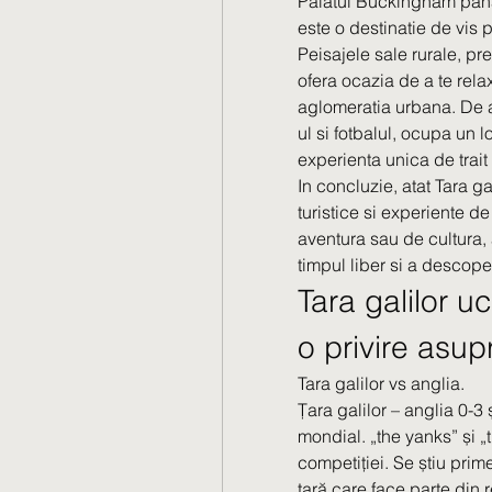
Palatul Buckingham pana 
este o destinatie de vis p
Peisajele sale rurale, pr
ofera ocazia de a te rela
aglomeratia urbana. De as
ul si fotbalul, ocupa un l
experienta unica de trait 
In concluzie, atat Tara ga
turistice si experiente de
aventura sau de cultura, 
timpul liber si a descoper
Tara galilor uc
o privire asupra
Tara galilor vs anglia.
Țara galilor – anglia 0-3 
mondial. „the yanks” și „t
competiției. Se știu prim
țară care face parte din r