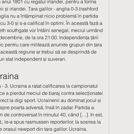
în anul 1801 cu regatul irlandei, pentru a forma 
ii și irlandei. Țara galilor - anglia 0-3 (rashford 
anglia nu a întâmpinat nicio problemă în partida 
cu 3-0 și s-a calificat în optimi. În această fază a 
areth southgate vor întâlni senegal, meciul urmând 
decembrie, de la ora 21:00. Independența țării 
tic pentru care militează anumite grupuri din țara 
a această regiune ar trebui să se desprindă de 
 un stat independent și suveran. 
craina
e a pierdut meciul de baraj contra selecționatei 
 direct la digi sport. Ucrainenii au dominat jocul și 
spre poarta adversă, însă în zadar. Partida a 
de controversat în minutul 40, când […]. In est, 
, le-a spus rasmussen reporterilor, la sosirea la 
 orasul newport din tara galilor. Ucraina, 