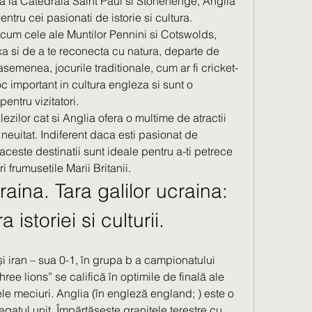
la Catedrala Saint Paul si Stonehenge, Anglia 
entru cei pasionati de istorie si cultura.
ecum cele ale Muntilor Pennini si Cotswolds, 
xa si de a te reconecta cu natura, departe de 
emenea, jocurile traditionale, cum ar fi cricket-
oc important in cultura engleza si sunt o 
pentru vizitatori.
lezilor cat si Anglia ofera o multime de atractii 
 neuitat. Indiferent daca esti pasionat de 
aceste destinatii sunt ideale pentru a-ti petrece 
i frumusetile Marii Britanii.
raina. Tara galilor ucraina: 
 istoriei si culturii.
și iran – sua 0-1, în grupa b a campionatului 
hree lions” se califică în optimile de finală ale 
ele meciuri. Anglia (în engleză england; ) este o 
egatul unit. Împărtășește granițele terestre cu 