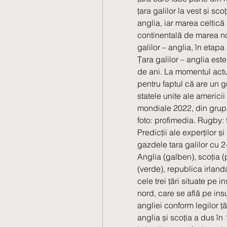
țara galilor la vest și sco
anglia, iar marea celtică
continentală de marea nor
galilor – anglia, în etap
Ţara galilor – anglia est
de ani. La momentul actua
pentru faptul că are un g
statele unite ale americii 
mondiale 2022, din grupa b
foto: profimedia. Rugby: f
Predicții ale experților și
gazdele tara galilor cu 2-
Anglia (galben), scoția (p
(verde), republica irlanda
cele trei țări situate pe 
nord, care se află pe insu
angliei conform legilor țări
anglia și scoția a dus în 1