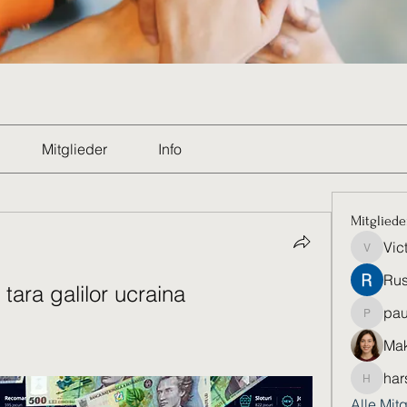
Mitglieder
Info
Mitgliede
Vic
Victoria
Rus
 tara galilor ucraina
pau
paultell
Mak
har
harshkol
Alle Mit