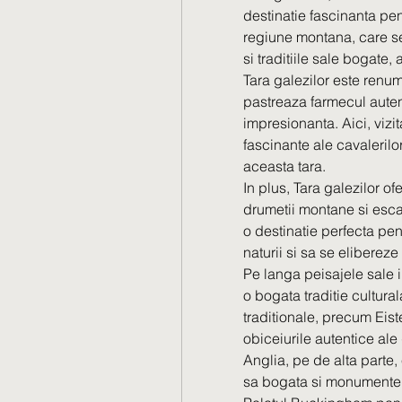
destinatie fascinanta pent
regiune montana, care se
si traditiile sale bogate,
Tara galezilor este renum
pastreaza farmecul autent
impresionanta. Aici, vizi
fascinante ale cavalerilor 
aceasta tara.
In plus, Tara galezilor ofe
drumetii montane si esca
o destinatie perfecta pe
naturii si sa se elibereze
Pe langa peisajele sale 
o bogata traditie culturala.
traditionale, precum Eis
obiceiurile autentice ale 
Anglia, pe de alta parte,
sa bogata si monumentele