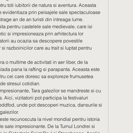
ru toti iubitorii de natura si aventura. Aceasta 
 evidentiaza prin peisajele sale spectaculoase 
 atrage an de an turisti din intreaga lume.
ita pentru castelele sale medievale, care isi 
ic si impresioneaza prin arhitectura lor 
tatorii au ocazia sa descopere povestile 
si razboinicilor care au trait si luptat pentru 
ra o multime de activitati in aer liber, de la 
lada pana la rafting si parapanta. Aceasta este 
ntru cei care doresc sa exploreze frumusetea 
 de stresul cotidian.
impresionante, Tara galezilor se mandreste si cu 
 Aici, vizitatorii pot participa la festivaluri 
teddfod, unde pot descoperi muzica, dansurile si 
galezilor.
 este recunoscuta la nivel mondial pentru istoria 
 sale impresionante. De la Turnul Londrei si 