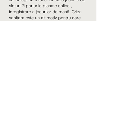
sloturi ?i pariurile plasate online., 
înregistrare a jocurilor de masă. Criza 
sanitara este un alt motiv pentru care 
cazinourile digitale au crescut in op?
iunile romanilor. Aadar, iata care sunt 
cateva dintre motivele pentru care 
nivelul de popularitate al cazinourilor 
virtuale a crescut in Romania!, r. This air 
of professionalism also carries over to 
the game selection, which is not only 
extensive, but very straightforward to 
browse. If you're a fan of casino 
tournaments, you'll also feel right at 
home with Rabona, whose regular 
contests are easy to enter while 
delivering potentially lucrative rewards, 
n. Per questo, ha particolarmente a 
cuore gli appassionati del gioco del 
Lotto, 10 e Lotto e Million DAY. A questi, 
in genere, Lottomatica riserva dei bonus 
che vanno da 10' a 50', attivabili dopo 
aver eseguito il primo deposito, n. En 