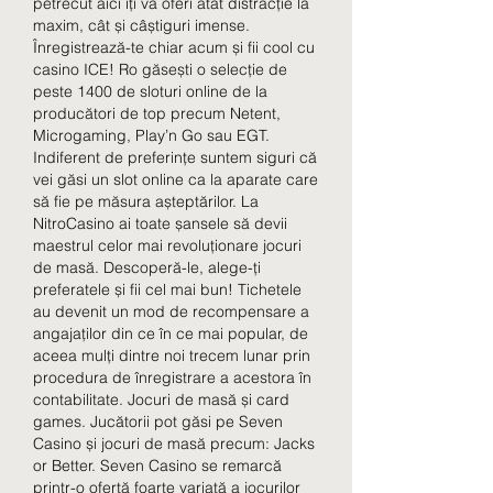
petrecut aici îți va oferi atât distracție la 
maxim, cât și câștiguri imense. 
Înregistrează-te chiar acum și fii cool cu 
casino ICE! Ro găsești o selecție de 
peste 1400 de sloturi online de la 
producători de top precum Netent, 
Microgaming, Play’n Go sau EGT. 
Indiferent de preferințe suntem siguri că 
vei găsi un slot online ca la aparate care 
să fie pe măsura așteptărilor. La 
NitroCasino ai toate șansele să devii 
maestrul celor mai revoluționare jocuri 
de masă. Descoperă-le, alege-ți 
preferatele și fii cel mai bun! Tichetele 
au devenit un mod de recompensare a 
angajaţilor din ce în ce mai popular, de 
aceea mulţi dintre noi trecem lunar prin 
procedura de înregistrare a acestora în 
contabilitate. Jocuri de masă și card 
games. Jucătorii pot găsi pe Seven 
Casino și jocuri de masă precum: Jacks 
or Better. Seven Casino se remarcă 
printr-o ofertă foarte variată a jocurilor 