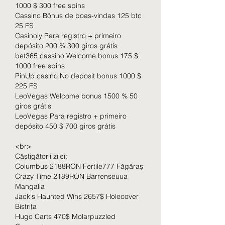
1000 $ 300 free spins
Cassino Bônus de boas-vindas 125 btc 
25 FS
Casinoly Para registro + primeiro 
depósito 200 % 300 giros grátis
bet365 cassino Welcome bonus 175 $ 
1000 free spins
PinUp casino No deposit bonus 1000 $ 
225 FS
LeoVegas Welcome bonus 1500 % 50 
giros grátis
LeoVegas Para registro + primeiro 
depósito 450 $ 700 giros grátis
<br>
Câștigătorii zilei:
Columbus 2188RON Fertile777 Făgăraș 
Crazy Time 2189RON Barrenseuua 
Mangalia 
Jack's Haunted Wins 2657$ Holecover 
Bistrița 
Hugo Carts 470$ Molarpuzzled 