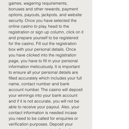
games, wagering requirements, 
bonuses and other rewards, payment 
options, payouts, jackpots, and website 
security. Once you have selected the 
online casino to play, head to the 
registration or sign up column, click on it 
and prepare yourself to be registered 
for the casino. Fill out the registration 
box with your personal details. Once 
you have clicked into the registration 
page, you have to fill in your personal 
information meticulously. It is important 
to ensure all your personal details are 
filled accurately which includes your full 
name, contact number and bank 
account number. The casino will deposit 
your winnings into your bank account 
and if it is not accurate, you will not be 
able to receive your payout. Also, your 
contact information is needed incase 
you need to be called for enquiries or 
verification purposes. Deposit your 