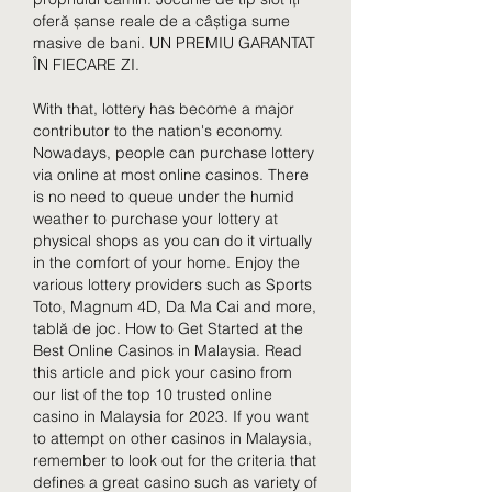
oferă șanse reale de a câștiga sume 
masive de bani. UN PREMIU GARANTAT 
ÎN FIECARE ZI. 
With that, lottery has become a major 
contributor to the nation's economy. 
Nowadays, people can purchase lottery 
via online at most online casinos. There 
is no need to queue under the humid 
weather to purchase your lottery at 
physical shops as you can do it virtually 
in the comfort of your home. Enjoy the 
various lottery providers such as Sports 
Toto, Magnum 4D, Da Ma Cai and more, 
tablă de joc. How to Get Started at the 
Best Online Casinos in Malaysia. Read 
this article and pick your casino from 
our list of the top 10 trusted online 
casino in Malaysia for 2023. If you want 
to attempt on other casinos in Malaysia, 
remember to look out for the criteria that 
defines a great casino such as variety of 