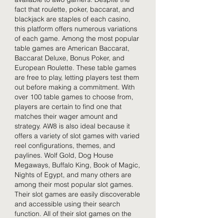
fact that roulette, poker, baccarat, and 
blackjack are staples of each casino, 
this platform offers numerous variations 
of each game. Among the most popular 
table games are American Baccarat, 
Baccarat Deluxe, Bonus Poker, and 
European Roulette. These table games 
are free to play, letting players test them 
out before making a commitment. With 
over 100 table games to choose from, 
players are certain to find one that 
matches their wager amount and 
strategy. AW8 is also ideal because it 
offers a variety of slot games with varied 
reel configurations, themes, and 
paylines. Wolf Gold, Dog House 
Megaways, Buffalo King, Book of Magic, 
Nights of Egypt, and many others are 
among their most popular slot games. 
Their slot games are easily discoverable 
and accessible using their search 
function. All of their slot games on the 