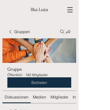
Ilka Luza
Gruppen
Gruppe
Öffentlich
·
182 Mitglieder
Beitreten
Diskussionen
Medien
Mitglieder
Info