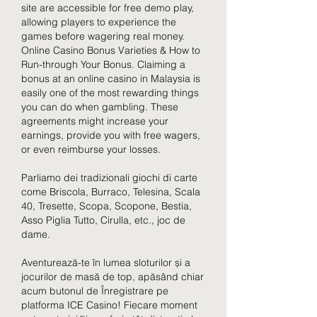
site are accessible for free demo play, 
allowing players to experience the 
games before wagering real money. 
Online Casino Bonus Varieties & How to 
Run-through Your Bonus. Claiming a 
bonus at an online casino in Malaysia is 
easily one of the most rewarding things 
you can do when gambling. These 
agreements might increase your 
earnings, provide you with free wagers, 
or even reimburse your losses.
Parliamo dei tradizionali giochi di carte 
come Briscola, Burraco, Telesina, Scala 
40, Tresette, Scopa, Scopone, Bestia, 
Asso Piglia Tutto, Cirulla, etc., joc de 
dame.
Aventurează-te în lumea sloturilor și a 
jocurilor de masă de top, apăsând chiar 
acum butonul de Înregistrare pe 
platforma ICE Casino! Fiecare moment 