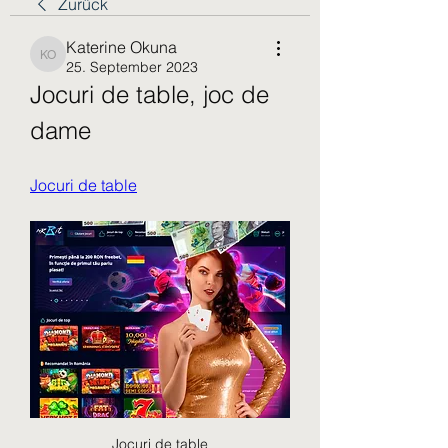
Zurück
Katerine Okuna
Katerine Okuna
25. September 2023
Jocuri de table, joc de 
dame
Jocuri de table
Jocuri de table