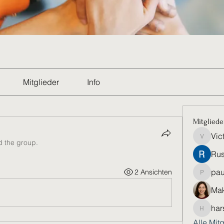
Mitglieder
Info
Mitgliede
Vic
Victoria
d the group.
Rus
pau
2 Ansichten
paultell
Mak
har
harshkol
Alle Mit