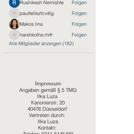
Rushikesh Nemishte
Folgen
paultellezfcvi6g
Folgen
paultellezfcvi6g
Makos lina
Folgen
harshkolhe.mrfr
Folgen
harshkolhe.mrfr
Alle Mitglieder anzeigen (182)
Impressum
Angaben gemäß § 5 TMG
Ilka Luza
Kanonierstr. 20
40476 Düsseldorf
Vertreten durch:
Ilka Luza
Kontakt:
Telefon: 0211-5145499