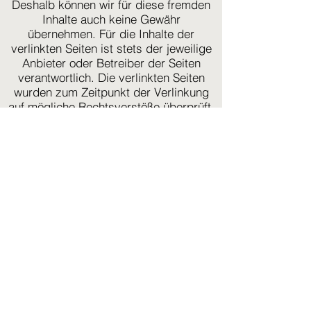
Deshalb können wir für diese fremden
Inhalte auch keine Gewähr
übernehmen. Für die Inhalte der
verlinkten Seiten ist stets der jeweilige
Anbieter oder Betreiber der Seiten
verantwortlich. Die verlinkten Seiten
wurden zum Zeitpunkt der Verlinkung
auf mögliche Rechtsverstöße überprüft.
Rechtswidrige Inhalte waren zum
Zeitpunkt der Verlinkung nicht
erkennbar. Eine permanente inhaltliche
Kontrolle der verlinkten Seiten ist
jedoch ohne konkrete Anhaltspunkte
einer Rechtsverletzung nicht zumutbar.
Bei Bekanntwerden von
Rechtsverletzungen werden wir
derartige Links umgehend entfernen.
Urheberrecht
Die durch die Seitenbetreiber erstellten
Inhalte und Werke auf diesen Seiten