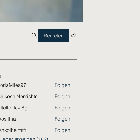
Beitreten
r
toriaMiles97
Folgen
Miles97
hikesh Nemishte
Folgen
ltellezfcvi6g
Folgen
ezfcvi6g
os lina
Folgen
shkolhe.mrfr
Folgen
he.mrfr
glieder anzeigen (182)