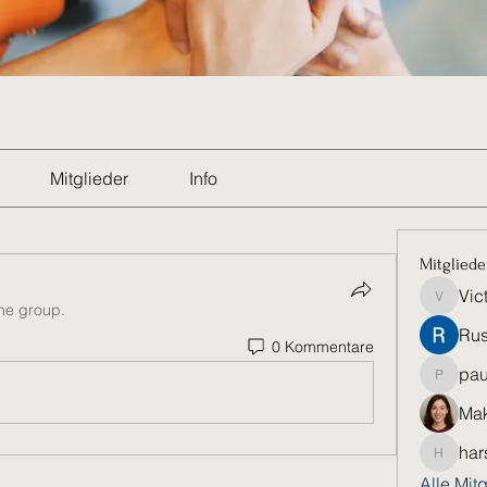
Mitglieder
Info
Mitgliede
Vic
Victoria
the group.
Rus
0 Kommentare
pau
paultell
Mak
har
harshkol
Alle Mit