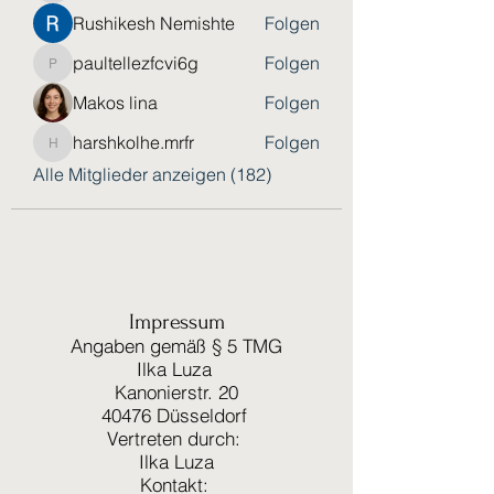
Rushikesh Nemishte
Folgen
paultellezfcvi6g
Folgen
paultellezfcvi6g
Makos lina
Folgen
harshkolhe.mrfr
Folgen
harshkolhe.mrfr
Alle Mitglieder anzeigen (182)
Impressum
Angaben gemäß § 5 TMG
Ilka Luza
Kanonierstr. 20
40476 Düsseldorf
Vertreten durch:
Ilka Luza
Kontakt: