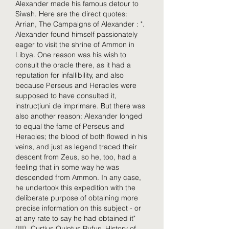
Alexander made his famous detour to 
Siwah. Here are the direct quotes: 
Arrian, The Campaigns of Alexander : ". 
Alexander found himself passionately 
eager to visit the shrine of Ammon in 
Libya. One reason was his wish to 
consult the oracle there, as it had a 
reputation for infallibility, and also 
because Perseus and Heracles were 
supposed to have consulted it, 
instrucțiuni de imprimare. But there was 
also another reason: Alexander longed 
to equal the fame of Perseus and 
Heracles; the blood of both flowed in his 
veins, and just as legend traced their 
descent from Zeus, so he, too, had a 
feeling that in some way he was 
descended from Ammon. In any case, 
he undertook this expedition with the 
deliberate purpose of obtaining more 
precise information on this subject - or 
at any rate to say he had obtained it" 
(III). Curtius Quintus Rufus, History of 