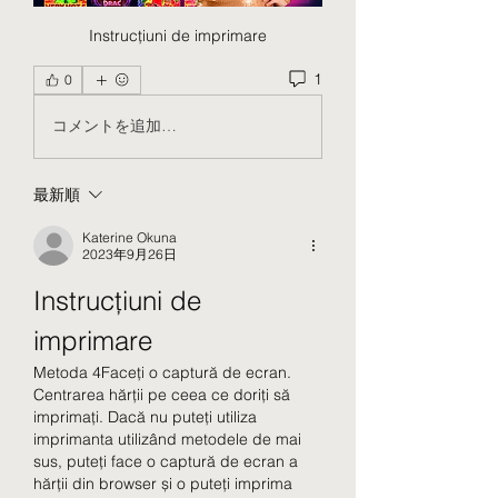
Instrucțiuni de imprimare
1
0
コメントを追加…
最新順
Katerine Okuna
2023年9月26日
Instrucțiuni de 
imprimare
Metoda 4Faceți o captură de ecran. 
Centrarea hărții pe ceea ce doriți să 
imprimați. Dacă nu puteți utiliza 
imprimanta utilizând metodele de mai 
sus, puteți face o captură de ecran a 
hărții din browser și o puteți imprima 