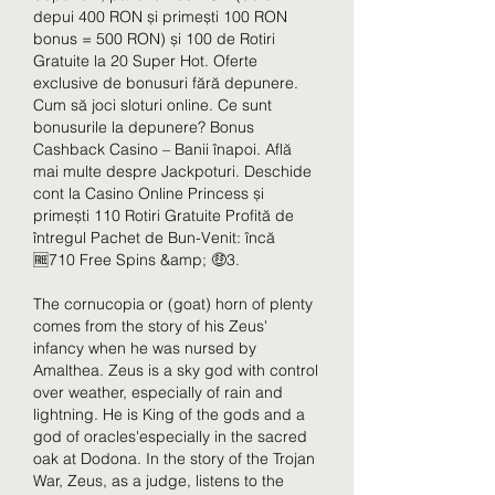
depui 400 RON și primești 100 RON 
bonus = 500 RON) și 100 de Rotiri 
Gratuite la 20 Super Hot. Oferte 
exclusive de bonusuri fără depunere. 
Cum să joci sloturi online. Ce sunt 
bonusurile la depunere? Bonus 
Cashback Casino – Banii înapoi. Află 
mai multe despre Jackpoturi. Deschide 
cont la Casino Online Princess și 
primești 110 Rotiri Gratuite ️Profită de 
întregul Pachet de Bun-Venit: încă 
🆓710 Free Spins &amp; 🤑3. 
The cornucopia or (goat) horn of plenty 
comes from the story of his Zeus' 
infancy when he was nursed by 
Amalthea. Zeus is a sky god with control 
over weather, especially of rain and 
lightning. He is King of the gods and a 
god of oracles'especially in the sacred 
oak at Dodona. In the story of the Trojan 
War, Zeus, as a judge, listens to the 