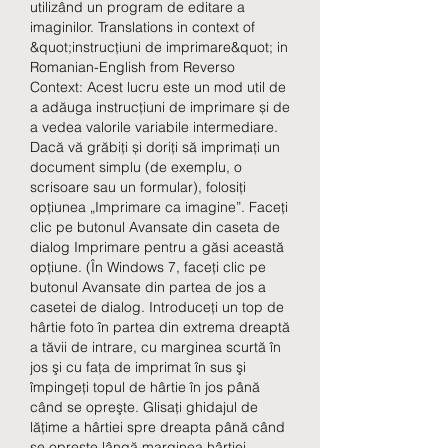
utilizând un program de editare a 
imaginilor. Translations in context of 
&quot;instrucțiuni de imprimare&quot; in 
Romanian-English from Reverso 
Context: Acest lucru este un mod util de 
a adăuga instrucțiuni de imprimare și de 
a vedea valorile variabile intermediare. 
Dacă vă grăbiți și doriți să imprimați un 
document simplu (de exemplu, o 
scrisoare sau un formular), folosiți 
opțiunea „Imprimare ca imagine”. Faceți 
clic pe butonul Avansate din caseta de 
dialog Imprimare pentru a găsi această 
opțiune. (În Windows 7, faceţi clic pe 
butonul Avansate din partea de jos a 
casetei de dialog. Introduceţi un top de 
hârtie foto în partea din extrema dreaptă 
a tăvii de intrare, cu marginea scurtă în 
jos şi cu faţa de imprimat în sus şi 
împingeţi topul de hârtie în jos până 
când se opreşte. Glisaţi ghidajul de 
lăţime a hârtiei spre dreapta până când 
se opreşte lângă marginea hârtiei. 