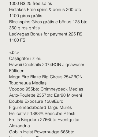
1000 R$ 25 free spins
Histakes Free spins & bonus 200 btc 
1100 giros grátis
Blockspins Giros grátis e bônus 125 btc 
350 giros grátis
LeoVegas Bonus for payment 225 R$ 
1100 FS
<br>
Câștigătorii zilei:
Hawaii Cocktails 2074RON Jigsawuser 
Fălticeni 
Mega Fire Blaze Big Circus 2542RON 
Tougheuua Mediaș 
Voodoo 955btc Chimneydeck Mediaș 
Auto-Roulette 2357btc Ear90 Mioveni 
Double Exposure 1509Euro 
Figureheadaboard Târgu Mureș 
Hellcatraz 1883% Beecube Pitești 
Fruits Kingdom 2766btc Eventguitar 
Alexandria 
Goblin Heist Powernudge 665btc 