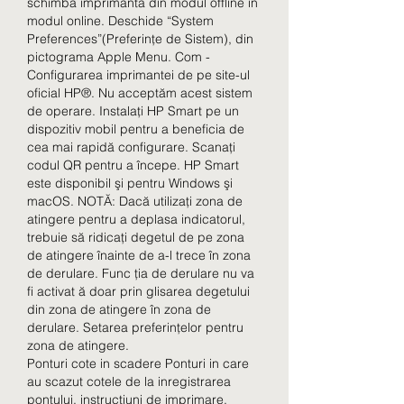
schimba imprimanta din modul offline în 
modul online. Deschide “System 
Preferences”(Preferințe de Sistem), din 
pictograma Apple Menu. Com - 
Configurarea imprimantei de pe site-ul 
oficial HP®. Nu acceptăm acest sistem 
de operare. Instalaţi HP Smart pe un 
dispozitiv mobil pentru a beneficia de 
cea mai rapidă configurare. Scanaţi 
codul QR pentru a începe. HP Smart 
este disponibil şi pentru Windows şi 
macOS. NOTĂ: Dacă utilizaţi zona de 
atingere pentru a deplasa indicatorul, 
trebuie să ridicaţi degetul de pe zona 
de atingere înainte de a-l trece în zona 
de derulare. Func ţia de derulare nu va 
fi activat ă doar prin glisarea degetului 
din zona de atingere în zona de 
derulare. Setarea preferinţelor pentru 
zona de atingere. 
Ponturi cote in scadere Ponturi in care 
au scazut cotele de la inregistrarea 
pontului, instrucțiuni de imprimare.