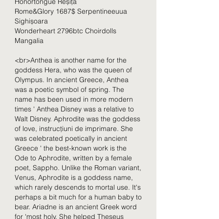
Honortongue Reșița 
Rome&Glory 1687$ Serpentineeuua 
Sighișoara 
Wonderheart 2796btc Choirdolls 
Mangalia 
<br>Anthea is another name for the 
goddess Hera, who was the queen of 
Olympus. In ancient Greece, Anthea 
was a poetic symbol of spring. The 
name has been used in more modern 
times ' Anthea Disney was a relative to 
Walt Disney. Aphrodite was the goddess 
of love, instrucțiuni de imprimare. She 
was celebrated poetically in ancient 
Greece ' the best-known work is the 
Ode to Aphrodite, written by a female 
poet, Sappho. Unlike the Roman variant, 
Venus, Aphrodite is a goddess name, 
which rarely descends to mortal use. It's 
perhaps a bit much for a human baby to 
bear. Ariadne is an ancient Greek word 
for 'most holy. She helped Theseus 