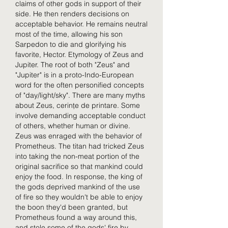
claims of other gods in support of their 
side. He then renders decisions on 
acceptable behavior. He remains neutral 
most of the time, allowing his son 
Sarpedon to die and glorifying his 
favorite, Hector. Etymology of Zeus and 
Jupiter. The root of both "Zeus" and 
"Jupiter" is in a proto-Indo-European 
word for the often personified concepts 
of "day/light/sky". There are many myths 
about Zeus, cerințe de printare. Some 
involve demanding acceptable conduct 
of others, whether human or divine. 
Zeus was enraged with the behavior of 
Prometheus. The titan had tricked Zeus 
into taking the non-meat portion of the 
original sacrifice so that mankind could 
enjoy the food. In response, the king of 
the gods deprived mankind of the use 
of fire so they wouldn't be able to enjoy 
the boon they'd been granted, but 
Prometheus found a way around this, 
and stole some of the gods' fire by 