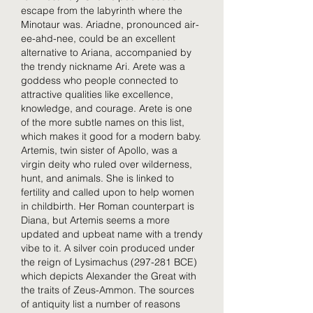
escape from the labyrinth where the 
Minotaur was. Ariadne, pronounced air-
ee-ahd-nee, could be an excellent 
alternative to Ariana, accompanied by 
the trendy nickname Ari. Arete was a 
goddess who people connected to 
attractive qualities like excellence, 
knowledge, and courage. Arete is one 
of the more subtle names on this list, 
which makes it good for a modern baby. 
Artemis, twin sister of Apollo, was a 
virgin deity who ruled over wilderness, 
hunt, and animals. She is linked to 
fertility and called upon to help women 
in childbirth. Her Roman counterpart is 
Diana, but Artemis seems a more 
updated and upbeat name with a trendy 
vibe to it. A silver coin produced under 
the reign of Lysimachus (297-281 BCE) 
which depicts Alexander the Great with 
the traits of Zeus-Ammon. The sources 
of antiquity list a number of reasons 