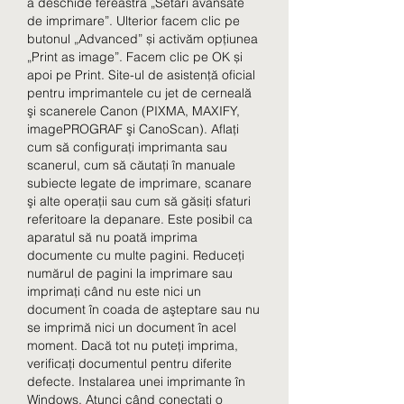
a deschide fereastra „Setări avansate 
de imprimare”. Ulterior facem clic pe 
butonul „Advanced” și activăm opțiunea 
„Print as image”. Facem clic pe OK și 
apoi pe Print. Site-ul de asistenţă oficial 
pentru imprimantele cu jet de cerneală 
şi scanerele Canon (PIXMA, MAXIFY, 
imagePROGRAF şi CanoScan). Aflaţi 
cum să configuraţi imprimanta sau 
scanerul, cum să căutaţi în manuale 
subiecte legate de imprimare, scanare 
şi alte operaţii sau cum să găsiţi sfaturi 
referitoare la depanare. Este posibil ca 
aparatul să nu poată imprima 
documente cu multe pagini. Reduceţi 
numărul de pagini la imprimare sau 
imprimaţi când nu este nici un 
document în coada de aşteptare sau nu 
se imprimă nici un document în acel 
moment. Dacă tot nu puteţi imprima, 
verificaţi documentul pentru diferite 
defecte. Instalarea unei imprimante în 
Windows. Atunci când conectați o 