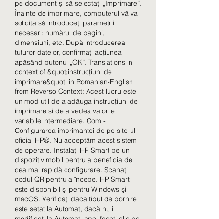
pe document și să selectați „Imprimare”. 
Înainte de imprimare, computerul vă va 
solicita să introduceți parametrii 
necesari: numărul de pagini, 
dimensiuni, etc. După introducerea 
tuturor datelor, confirmați acțiunea 
apăsând butonul „OK”. Translations in 
context of &quot;instrucțiuni de 
imprimare&quot; in Romanian-English 
from Reverso Context: Acest lucru este 
un mod util de a adăuga instrucțiuni de 
imprimare și de a vedea valorile 
variabile intermediare. Com - 
Configurarea imprimantei de pe site-ul 
oficial HP®. Nu acceptăm acest sistem 
de operare. Instalaţi HP Smart pe un 
dispozitiv mobil pentru a beneficia de 
cea mai rapidă configurare. Scanaţi 
codul QR pentru a începe. HP Smart 
este disponibil şi pentru Windows şi 
macOS. Verificați dacă tipul de pornire 
este setat la Automat, dacă nu îl 
modificați la Automat, apoi faceți clic pe 