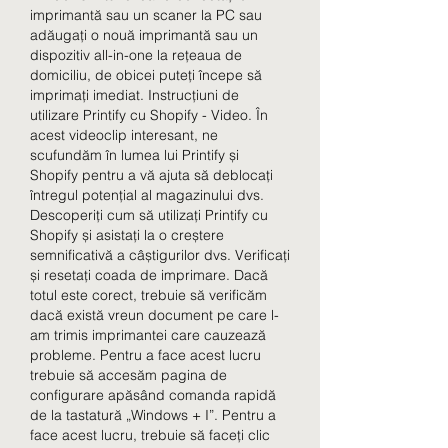
imprimantă sau un scaner la PC sau 
adăugați o nouă imprimantă sau un 
dispozitiv all-in-one la rețeaua de 
domiciliu, de obicei puteți începe să 
imprimați imediat. Instrucțiuni de 
utilizare Printify cu Shopify - Video. În 
acest videoclip interesant, ne 
scufundăm în lumea lui Printify și 
Shopify pentru a vă ajuta să deblocați 
întregul potențial al magazinului dvs. 
Descoperiți cum să utilizați Printify cu 
Shopify și asistați la o creștere 
semnificativă a câștigurilor dvs. Verificați 
și resetați coada de imprimare. Dacă 
totul este corect, trebuie să verificăm 
dacă există vreun document pe care l-
am trimis imprimantei care cauzează 
probleme. Pentru a face acest lucru 
trebuie să accesăm pagina de 
configurare apăsând comanda rapidă 
de la tastatură „Windows + I”. Pentru a 
face acest lucru, trebuie să faceți clic 