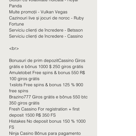
Panda
Multe promoții - Vulkan Vegas
Cazinouri live și jocuri de noroc - Ruby 
Fortune
Serviciu clienți de încredere - Betsson
Serviciu clienți de încredere - Cassino
<br>
Bonusuri de prim depozitCassino Giros 
grátis e bônus 1000 $ 250 giros grátis
Amuletobet Free spins & bonus 550 R$ 
100 giros grátis
1xslots Free spins & bonus 125 % 900 
free spins
Brazino777 Giros grátis e bônus 550 btc 
350 giros grátis
Fresh Cassino For registration + first 
deposit 1500 R$ 350 FS
Histakes No deposit bonus 150 % 1000 
FS
Ninja Casino Bônus para pagamento 