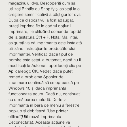
magazinului dvs. Descoperiți cum să 
utilizați Printify cu Shopify și asistați la o 
creștere semnificativă a câștigurilor dvs. 
După ce dispozitivul a fost adăugat, 
puteți imprima fie în cadrul opțiunii 
Imprimare, fie utilizând comanda rapidă 
de la tastatură Ctrl + P. Notă: Mai întâi, 
asigurați-vă că imprimanta este instalată 
utilizând instrucțiunile producătorului 
imprimantei. Verificați dacă tipul de 
pornire este setat la Automat, dacă nu îl 
modificați la Automat, apoi faceți clic pe 
Aplicare&gt; OK. Vedeți dacă puteți 
remedia problema Spooler de 
imprimare continuă să se oprească pe 
Windows 10 și dacă imprimanta 
funcționează acum. Dacă nu, continuați 
cu următoarea metodă. Du-te la 
imprimantă în bara de meniu a ferestrei 
pop-up și debifează “Use printer 
offline”(Utilizează Imprimanta 
Deconectată). Această acțiune va 