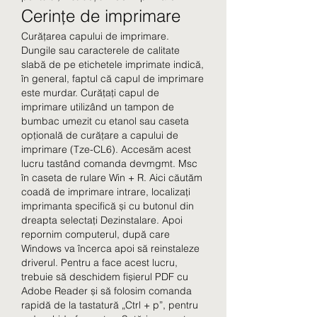
Cerințe de imprimare
Curățarea capului de imprimare. 
Dungile sau caracterele de calitate 
slabă de pe etichetele imprimate indică, 
în general, faptul că capul de imprimare 
este murdar. Curățați capul de 
imprimare utilizând un tampon de 
bumbac umezit cu etanol sau caseta 
opțională de curățare a capului de 
imprimare (Tze-CL6). Accesăm acest 
lucru tastând comanda devmgmt. Msc 
în caseta de rulare Win + R. Aici căutăm 
coadă de imprimare intrare, localizați 
imprimanta specifică și cu butonul din 
dreapta selectați Dezinstalare. Apoi 
repornim computerul, după care 
Windows va încerca apoi să reinstaleze 
driverul. Pentru a face acest lucru, 
trebuie să deschidem fișierul PDF cu 
Adobe Reader și să folosim comanda 
rapidă de la tastatură „Ctrl + p”, pentru 