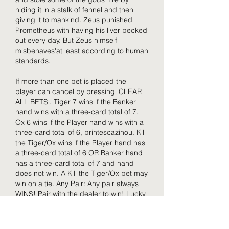
hiding it in a stalk of fennel and then 
giving it to mankind. Zeus punished 
Prometheus with having his liver pecked 
out every day. But Zeus himself 
misbehaves'at least according to human 
standards.
If more than one bet is placed the 
player can cancel by pressing 'CLEAR 
ALL BETS'. Tiger 7 wins if the Banker 
hand wins with a three-card total of 7. 
Ox 6 wins if the Player hand wins with a 
three-card total of 6, printescazinou. Kill 
the Tiger/Ox wins if the Player hand has 
a three-card total of 6 OR Banker hand 
has a three-card total of 7 and hand 
does not win. A Kill the Tiger/Ox bet may 
win on a tie. Any Pair: Any pair always 
WINS! Pair with the dealer to win! Lucky 
Nines: More nines, more wins! One nine 
between the player or banker's first two 
cards wins! There are a wide variety of 