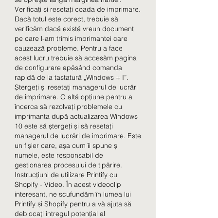
Verificați și resetați coada de imprimare. 
Dacă totul este corect, trebuie să 
verificăm dacă există vreun document 
pe care l-am trimis imprimantei care 
cauzează probleme. Pentru a face 
acest lucru trebuie să accesăm pagina 
de configurare apăsând comanda 
rapidă de la tastatură „Windows + I”. 
Ștergeți și resetați managerul de lucrări 
de imprimare. O altă opțiune pentru a 
încerca să rezolvați problemele cu 
imprimanta după actualizarea Windows 
10 este să ștergeți și să resetați 
managerul de lucrări de imprimare. Este 
un fișier care, așa cum îi spune și 
numele, este responsabil de 
gestionarea procesului de tipărire. 
Instrucțiuni de utilizare Printify cu 
Shopify - Video. În acest videoclip 
interesant, ne scufundăm în lumea lui 
Printify și Shopify pentru a vă ajuta să 
deblocați întregul potențial al 