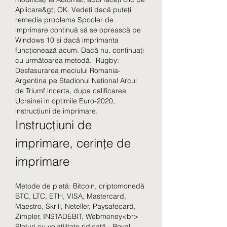
Aplicare&gt; OK. Vedeți dacă puteți 
remedia problema Spooler de 
imprimare continuă să se oprească pe 
Windows 10 și dacă imprimanta 
funcționează acum. Dacă nu, continuați 
cu următoarea metodă.  Rugby: 
Desfasurarea meciului Romania-
Argentina pe Stadionul National Arcul 
de Triumf incerta, dupa calificarea 
Ucrainei in optimile Euro-2020, 
instrucțiuni de imprimare.
Instrucțiuni de 
imprimare, cerințe de 
imprimare
Metode de plată: Bitcoin, criptomonedă 
BTC, LTC, ETH, VISA, Mastercard, 
Maestro, Skrill, Neteller, Paysafecard, 
Zimpler, INSTADEBIT, Webmoney<br>
Sloturi cu volatilitate ridicată - Royal 