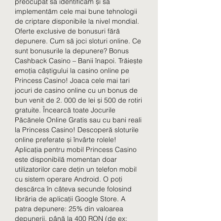
preocupat să identificăm și să 
implementăm cele mai bune tehnologii 
de criptare disponibile la nivel mondial. 
Oferte exclusive de bonusuri fără 
depunere. Cum să joci sloturi online. Ce 
sunt bonusurile la depunere? Bonus 
Cashback Casino – Banii înapoi. Trăiește 
emoția câștigului la casino online pe 
Princess Casino! Joaca cele mai tari 
jocuri de casino online cu un bonus de 
bun venit de 2. 000 de lei și 500 de rotiri 
gratuite. Încearcă toate Jocurile 
Păcănele Online Gratis sau cu bani reali 
la Princess Casino! Descoperă sloturile 
online preferate și învârte rolele! 
Aplicația pentru mobil Princess Casino 
este disponibilă momentan doar 
utilizatorilor care dețin un telefon mobil 
cu sistem operare Android. O poți 
descărca în câteva secunde folosind 
librăria de aplicații Google Store. A 
patra depunere: 25% din valoarea 
depunerii, până la 400 RON (de ex: 