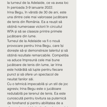
la turneul de la Adelaide, ce va avea loc 
în perioada 3-9 ianuarie 2022.
Irina Begu, în vârstă de 30 de ani, este 
una dintre cele mai valoroase jucătoare 
de tenis din România. Ea a reușit să 
obțină numeroase victorii în circuitul 
WTA și să se claseze printre primele 
jucătoare din lume.
Turneul de la Adelaide va fi o nouă 
provocare pentru Irina Begu, care își 
dorește să-și demonstreze talentul și să 
obțină rezultate remarcabile. Competiția 
va aduce împreună cele mai bune 
jucătoare de tenis din lume, iar Irina 
este hotărâtă să lupte pentru fiecare 
punct și să ofere un spectacol de 
neuitat fanilor săi.
Cu o tehnică impecabilă și un stil de joc 
agresiv, Irina Begu este o jucătoare 
redutabilă pe terenul de tenis. Ea este 
cunoscută pentru lovitura sa puternică 
de forehand și pentru abilitatea de a 