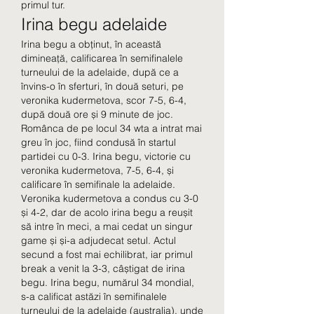
primul tur. 
Irina begu adelaide
Irina begu a obținut, în această 
dimineață, calificarea în semifinalele 
turneului de la adelaide, după ce a 
învins-o în sferturi, în două seturi, pe 
veronika kudermetova, scor 7-5, 6-4, 
după două ore și 9 minute de joc. 
Românca de pe locul 34 wta a intrat mai 
greu în joc, fiind condusă în startul 
partidei cu 0-3. Irina begu, victorie cu 
veronika kudermetova, 7-5, 6-4, și 
calificare în semifinale la adelaide. 
Veronika kudermetova a condus cu 3-0 
și 4-2, dar de acolo irina begu a reușit 
să intre în meci, a mai cedat un singur 
game și și-a adjudecat setul. Actul 
secund a fost mai echilibrat, iar primul 
break a venit la 3-3, câștigat de irina 
begu. Irina begu, numărul 34 mondial, 
s-a calificat astăzi în semifinalele 
turneului de la adelaide (australia), unde 