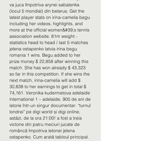
va juca împotriva arynei sabalenka 
(locul 5 mondial) din belarus. Get the 
latest player stats on irina-camelia begu 
including her videos, highlights, and 
more at the official women&#39;s tennis 
association website. 81m weight - 
statistics head to head / last 5 matches 
jelena ostapenko latvia irina begu 
romania 1 wins. Begu added to her 
prize money $ 22,858 after winning this 
match. She has won already $ 43,323 
so far in this competition. If she wins the 
next match, irina-camelia will add $ 
30,838 to her earnings to get in total $ 
74,161. Veronika kudermetova adelaide 
international 1 – adelaide. 900 de ani de 
istorie într-un singur documentar: “turnul 
londrei” pe digi world și digi online, 
astăzi, de la ora 21:00! a fost a treia 
victorie din patru meciuri jucate de 
româncă împotriva letonei jelena 
ostapenko. Cum arată tabloul principal. 