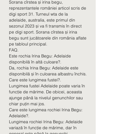
Sorana cîrstea și irina begu, 
reprezentantele româniei articol scris de 
digi sport 31. Turneul wta de la 
adelaide, australia, este primul din 
sezonul 2023 și va fi transmis în direct 
pe digi sport. Sorana cîrstea și irina 
begu sunt jucătoarele din românia aflate 
pe tabloul principal. 
FAQ.
Este rochia Irina Begu: Adelaide 
disponibilă în altă culoare?.
Da, rochia Irina Begu: Adelaide este 
disponibilă și în culoarea albastru închis.
Care este lungimea fustei?.
Lungimea fustei Adelaide poate varia în 
funcție de mărime. De obicei, aceasta 
ajunge până la nivelul genunchilor sau 
chiar puțin mai jos.
Care este lungimea rochiei Irina Begu: 
Adelaide?.
Lungimea rochiei Irina Begu: Adelaide 
variază în funcție de mărime, dar în 
general este până la genunchi.