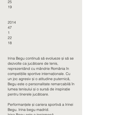
25
19
2014
47
1
22
18
Irina Begu continuă să evolueze și să se 
dezvolte ca jucătoare de tenis, 
reprezentând cu mândrie România în 
competițiile sportive internaționale. Cu 
un joc agresiv și o atitudine puternică, 
Begu este o personalitate remarcabilă în 
lumea tenisului și o sursă de inspirație 
pentru tinerele jucătoare.
Performanțele și cariera sportivă a Irinei 
Begu. Irina begu madrid.
Irina Begu este o tenismenă 