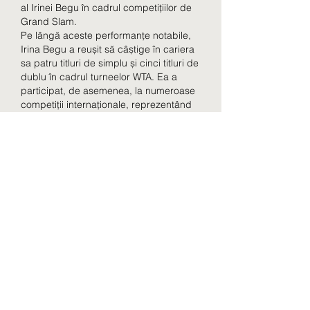
al Irinei Begu în cadrul competițiilor de 
Grand Slam.
Pe lângă aceste performanțe notabile, 
Irina Begu a reușit să câștige în cariera 
sa patru titluri de simplu și cinci titluri de 
dublu în cadrul turneelor WTA. Ea a 
participat, de asemenea, la numeroase 
competiții internaționale, reprezentând 
România cu succes în Cupa Federației 
și la Jocurile Olimpice.
Cariera sportivă a Irinei Begu este una 
plină de succes și perseverență. Prin 
dedicarea ei față de tenis și talentul ei 
remarcabil, Begu a reușit să se impună 
ca o jucătoare de top în lumea tenisului 
și să reprezinte cu mândrie România pe 
plan internațional.
qkmb23lke53
Casino rol papel
Reglas de juegos de casino