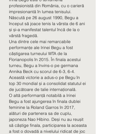
profesionistă din România, cu o carieră 
impresionantă în lumea tenisului. 
Născută pe 26 august 1990, Begu a 
început să joace tenis la vârsta de 6 ani 
și și-a manifestat talentul încă de la o 
vârstă fragedă.
Una dintre cele mai remarcabile 
performanțe ale Irinei Begu a fost 
câștigarea turneului WTA de la 
Florianopolis în 2015. În finala acestui 
turneu, Begu a învins-o pe germana 
Annika Beck cu scorul de 6-3, 6-4. 
Această victorie a adus-o pe Begu în 
top 30 mondial și a consolidat statutul ei 
de jucătoare de talie internațională.
O altă performanță notabilă a Irinei 
Begu a fost ajungerea în finala dublei 
feminine la Roland Garros în 2017, 
alături de partenera sa de cuplu, 
japoneza Nao Hibino. Deși nu au reușit 
să câștige finala, participarea la aceasta 
a fost o dovadă a nivelului ridicat de joc 