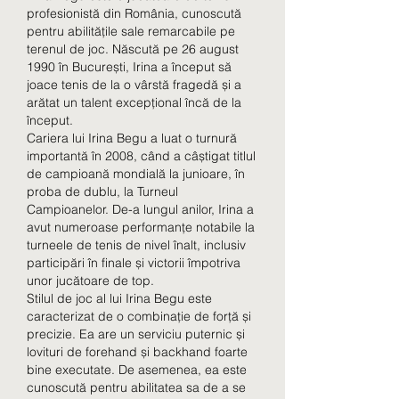
profesionistă din România, cunoscută 
pentru abilitățile sale remarcabile pe 
terenul de joc. Născută pe 26 august 
1990 în București, Irina a început să 
joace tenis de la o vârstă fragedă și a 
arătat un talent excepțional încă de la 
început.
Cariera lui Irina Begu a luat o turnură 
importantă în 2008, când a câștigat titlul 
de campioană mondială la junioare, în 
proba de dublu, la Turneul 
Campioanelor. De-a lungul anilor, Irina a 
avut numeroase performanțe notabile la 
turneele de tenis de nivel înalt, inclusiv 
participări în finale și victorii împotriva 
unor jucătoare de top.
Stilul de joc al lui Irina Begu este 
caracterizat de o combinație de forță și 
precizie. Ea are un serviciu puternic și 
lovituri de forehand și backhand foarte 
bine executate. De asemenea, ea este 
cunoscută pentru abilitatea sa de a se 