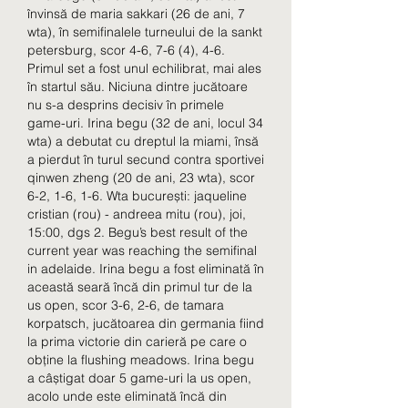
învinsă de maria sakkari (26 de ani, 7 
wta), în semifinalele turneului de la sankt 
petersburg, scor 4-6, 7-6 (4), 4-6. 
Primul set a fost unul echilibrat, mai ales 
în startul său. Niciuna dintre jucătoare 
nu s-a desprins decisiv în primele 
game-uri. Irina begu (32 de ani, locul 34 
wta) a debutat cu dreptul la miami, însă 
a pierdut în turul secund contra sportivei 
qinwen zheng (20 de ani, 23 wta), scor 
6-2, 1-6, 1-6. Wta bucurești: jaqueline 
cristian (rou) - andreea mitu (rou), joi, 
15:00, dgs 2. Begu’s best result of the 
current year was reaching the semifinal 
in adelaide. Irina begu a fost eliminată în 
această seară încă din primul tur de la 
us open, scor 3-6, 2-6, de tamara 
korpatsch, jucătoarea din germania fiind 
la prima victorie din carieră pe care o 
obține la flushing meadows. Irina begu 
a câștigat doar 5 game-uri la us open, 
acolo unde este eliminată încă din 