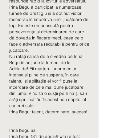
răspunde rapid la loviturile adversarului.
Irina Begu a participat la numeroase 
turnee de prestigiu și a obținut victorii 
memorabile împotriva unor jucătoare de 
top. Ea este recunoscută pentru 
perseverența și determinarea de care 
dă dovadă în fiecare meci, ceea ce o 
face o adversară redutabilă pentru orice 
jucătoare.
Nu ratați șansa de a o vedea pe Irina 
Begu în acțiune la turneul de la 
Adelaide! Fii martorul unor meciuri 
intense și pline de suspans, în care 
talentul și abilitățile ei vor fi puse la 
încercare de cele mai bune jucătoare 
din lume. Vino să o susții pe Irina și să-i 
arăți sprijinul tău în acest nou capitol al 
carierei sale!
Irina Begu: talent, determinare, succes!
Irina begu azi.
Irina begu (31 de ani, 56 wta) a fost 