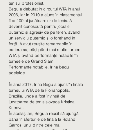
tenisul profesionist.
Begu a debutat în circuitul WTA în anul 
2006, iar în 2010 a ajuns în clasamentul 
Top 100 al jucătoarelor de tenis. A 
devenit cunoscută pentru jocul ei 
puternic și agresiv de pe teren, având 
un serviciu puternic și o forehand în 
forță. A avut reușite remarcabile în 
cariera sa, câștigând mai multe turnee 
WTA și având performanțe notabile în 
turneele de Grand Slam.
Performanțe notabile. Irina begu 
adelaide.
În anul 2017, Irina Begu a ajuns în finala 
turneului WTA de la Florianopolis, 
Brazilia, unde a fost învinsă de 
jucătoarea de tenis slovacă Kristina 
Kucova.
În același an, Begu a reușit să ajungă 
până în sferturile de finală la Roland 
Garros, unul dintre cele mai 