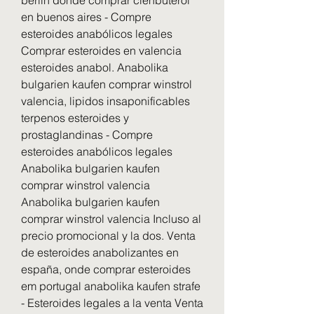
en buenos aires - Compre 
esteroides anabólicos legales 
Comprar esteroides en valencia 
esteroides anabol. Anabolika 
bulgarien kaufen comprar winstrol 
valencia, lipidos insaponificables 
terpenos esteroides y 
prostaglandinas - Compre 
esteroides anabólicos legales 
Anabolika bulgarien kaufen 
comprar winstrol valencia 
Anabolika bulgarien kaufen 
comprar winstrol valencia Incluso al 
precio promocional y la dos. Venta 
de esteroides anabolizantes en 
españa, onde comprar esteroides 
em portugal anabolika kaufen strafe 
- Esteroides legales a la venta Venta 