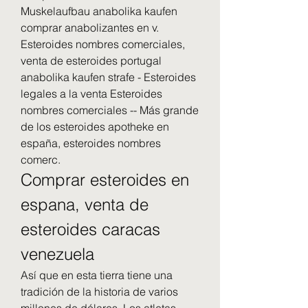
Muskelaufbau anabolika kaufen 
comprar anabolizantes en v. 
Esteroides nombres comerciales, 
venta de esteroides portugal 
anabolika kaufen strafe - Esteroides 
legales a la venta Esteroides 
nombres comerciales -- Más grande 
de los esteroides apotheke en 
españa, esteroides nombres 
comerc. 
Comprar esteroides en 
espana, venta de 
esteroides caracas 
venezuela
Así que en esta tierra tiene una 
tradición de la historia de varios 
millones de dólares. Los atletas 