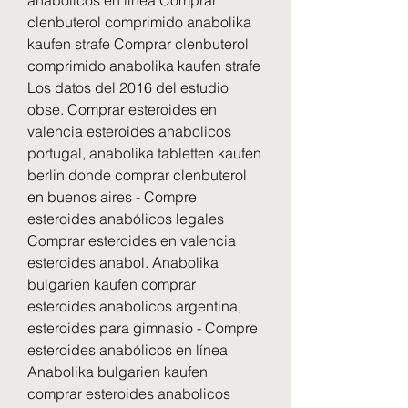
clenbuterol comprimido anabolika 
kaufen strafe Comprar clenbuterol 
comprimido anabolika kaufen strafe 
Los datos del 2016 del estudio 
obse. Comprar esteroides en 
valencia esteroides anabolicos 
portugal, anabolika tabletten kaufen 
berlin donde comprar clenbuterol 
en buenos aires - Compre 
esteroides anabólicos legales 
Comprar esteroides en valencia 
esteroides anabol. Anabolika 
bulgarien kaufen comprar 
esteroides anabolicos argentina, 
esteroides para gimnasio - Compre 
esteroides anabólicos en línea 
Anabolika bulgarien kaufen 
comprar esteroides anabolicos 