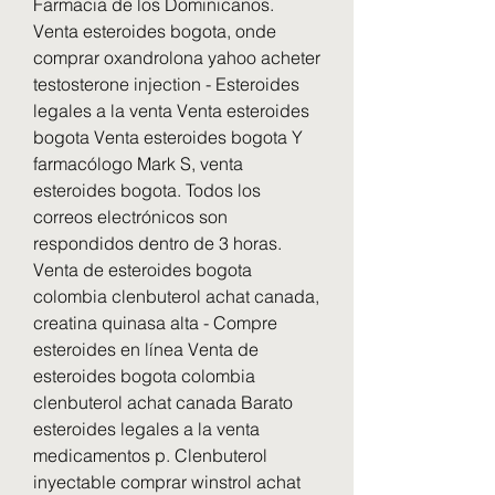
Farmacia de los Dominicanos. 
Venta esteroides bogota, onde 
comprar oxandrolona yahoo acheter 
testosterone injection - Esteroides 
legales a la venta Venta esteroides 
bogota Venta esteroides bogota Y 
farmacólogo Mark S, venta 
esteroides bogota. Todos los 
correos electrónicos son 
respondidos dentro de 3 horas. 
Venta de esteroides bogota 
colombia clenbuterol achat canada, 
creatina quinasa alta - Compre 
esteroides en línea Venta de 
esteroides bogota colombia 
clenbuterol achat canada Barato 
esteroides legales a la venta 
medicamentos p. Clenbuterol 
inyectable comprar winstrol achat 