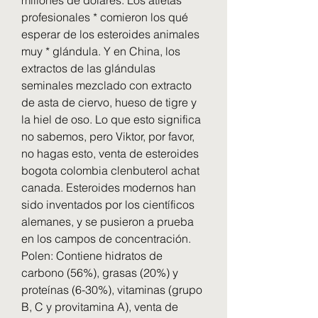
profesionales * comieron los qué 
esperar de los esteroides animales 
muy * glándula. Y en China, los 
extractos de las glándulas 
seminales mezclado con extracto 
de asta de ciervo, hueso de tigre y 
la hiel de oso. Lo que esto significa  
no sabemos, pero Viktor, por favor, 
no hagas esto, venta de esteroides 
bogota colombia clenbuterol achat 
canada. Esteroides modernos han 
sido inventados por los científicos 
alemanes, y se pusieron a prueba 
en los campos de concentración.
Polen: Contiene hidratos de 
carbono (56%), grasas (20%) y 
proteínas (6-30%), vitaminas (grupo 
B, C y provitamina A), venta de 