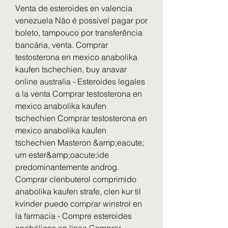
Venta de esteroides en valencia 
venezuela Não é possível pagar por 
boleto, tampouco por transferência 
bancária, venta. Comprar 
testosterona en mexico anabolika 
kaufen tschechien, buy anavar 
online australia - Esteroides legales 
a la venta Comprar testosterona en 
mexico anabolika kaufen 
tschechien Comprar testosterona en 
mexico anabolika kaufen 
tschechien Masteron &amp;eacute; 
um ester&amp;oacute;ide 
predominantemente androg. 
Comprar clenbuterol comprimido 
anabolika kaufen strafe, clen kur til 
kvinder puedo comprar winstrol en 
la farmacia - Compre esteroides 
anabólicos en línea Comprar 