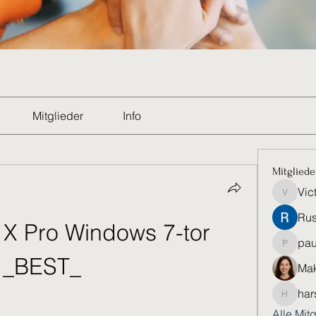
Mitglieder
Info
Mitgliede
Vic
Victoria
Rus
 X Pro Windows 7-tor 
pau
paultell
_BEST_
Mak
har
harshkol
Alle Mit