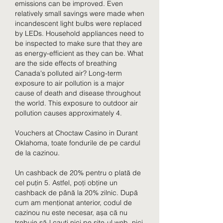
emissions can be improved. Even 
relatively small savings were made when 
incandescent light bulbs were replaced 
by LEDs. Household appliances need to 
be inspected to make sure that they are 
as energy-efficient as they can be. What 
are the side effects of breathing 
Canada's polluted air? Long-term 
exposure to air pollution is a major 
cause of death and disease throughout 
the world. This exposure to outdoor air 
pollution causes approximately 4.
Vouchers at Choctaw Casino in Durant 
Oklahoma, toate fondurile de pe cardul 
de la cazinou.
Un cashback de 20% pentru o plată de 
cel puțin 5. Astfel, poți obține un 
cashback de până la 20% zilnic. După 
cum am menționat anterior, codul de 
cazinou nu este necesar, așa că nu 
trebuie să-l cauți nici pe site-ul web, nici 