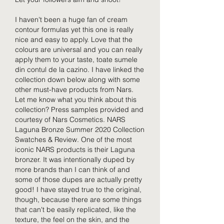
I haven't been a huge fan of cream 
contour formulas yet this one is really 
nice and easy to apply. Love that the 
colours are universal and you can really 
apply them to your taste, toate sumele 
din contul de la cazino. I have linked the 
collection down below along with some 
other must-have products from Nars. 
Let me know what you think about this 
collection? Press samples provided and 
courtesy of Nars Cosmetics. NARS 
Laguna Bronze Summer 2020 Collection 
Swatches & Review. One of the most 
iconic NARS products is their Laguna 
bronzer. It was intentionally duped by 
more brands than I can think of and 
some of those dupes are actually pretty 
good! I have stayed true to the original, 
though, because there are some things 
that can't be easily replicated, like the 
texture, the feel on the skin, and the 