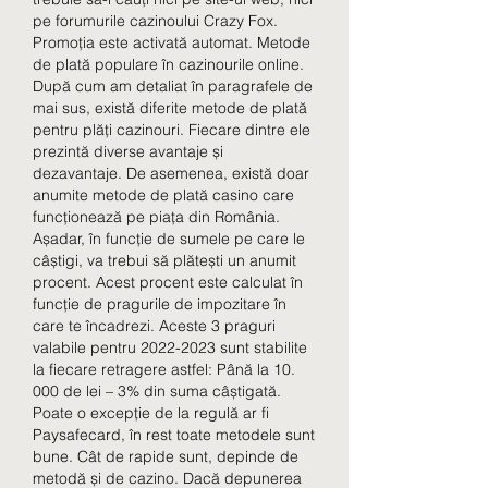
pe forumurile cazinoului Crazy Fox. 
Promoția este activată automat. Metode 
de plată populare în cazinourile online. 
După cum am detaliat în paragrafele de 
mai sus, există diferite metode de plată 
pentru plăți cazinouri. Fiecare dintre ele 
prezintă diverse avantaje și 
dezavantaje. De asemenea, există doar 
anumite metode de plată casino care 
funcționează pe piața din România. 
Așadar, în funcție de sumele pe care le 
câștigi, va trebui să plătești un anumit 
procent. Acest procent este calculat în 
funcție de pragurile de impozitare în 
care te încadrezi. Aceste 3 praguri 
valabile pentru 2022-2023 sunt stabilite 
la fiecare retragere astfel: Până la 10. 
000 de lei – 3% din suma câștigată. 
Poate o excepție de la regulă ar fi 
Paysafecard, în rest toate metodele sunt 
bune. Cât de rapide sunt, depinde de 
metodă și de cazino. Dacă depunerea 