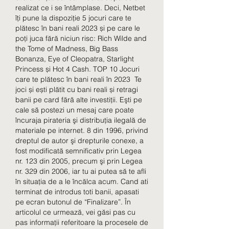
realizat ce i se întâmplase. Deci, Netbet 
îți pune la dispoziție 5 jocuri care te 
plătesc în bani reali 2023 și pe care le 
poți juca fără niciun risc: Rich Wilde and 
the Tome of Madness, Big Bass 
Bonanza, Eye of Cleopatra, Starlight 
Princess și Hot 4 Cash. TOP 10 Jocuri 
care te plătesc în bani reali în 2023 ️ Te 
joci și ești plătit cu bani reali și retragi 
banii pe card fără alte investiții. Eşti pe 
cale să postezi un mesaj care poate 
încuraja pirateria şi distribuţia ilegală de 
materiale pe internet. 8 din 1996, privind 
dreptul de autor şi drepturile conexe, a 
fost modificată semnificativ prin Legea 
nr. 123 din 2005, precum şi prin Legea 
nr. 329 din 2006, iar tu ai putea să te afli 
în situaţia de a le încălca acum. Cand ati 
terminat de introdus toti banii, apasati 
pe ecran butonul de “Finalizare”. În 
articolul ce urmează, vei găsi pas cu 
pas informaţii referitoare la procesele de 