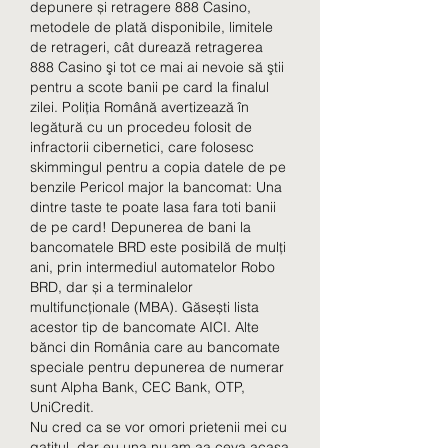
depunere și retragere 888 Casino, 
metodele de plată disponibile, limitele 
de retrageri, cât durează retragerea 
888 Casino şi tot ce mai ai nevoie să ştii 
pentru a scote banii pe card la finalul 
zilei. Poliţia Română avertizează în 
legătură cu un procedeu folosit de 
infractorii cibernetici, care folosesc 
skimmingul pentru a copia datele de pe 
benzile Pericol major la bancomat: Una 
dintre taste te poate lasa fara toti banii 
de pe card! Depunerea de bani la 
bancomatele BRD este posibilă de mulți 
ani, prin intermediul automatelor Robo 
BRD, dar și a terminalelor 
multifuncționale (MBA). Găsești lista 
acestor tip de bancomate AICI. Alte 
bănci din România care au bancomate 
speciale pentru depunerea de numerar 
sunt Alpha Bank, CEC Bank, OTP, 
UniCredit. 
Nu cred ca se vor omori prietenii mei cu 
gatitul, dar eu una nu am aa ceva acasa 