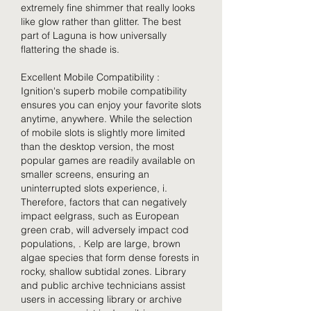
extremely fine shimmer that really looks 
like glow rather than glitter. The best 
part of Laguna is how universally 
flattering the shade is.
Excellent Mobile Compatibility : 
Ignition's superb mobile compatibility 
ensures you can enjoy your favorite slots 
anytime, anywhere. While the selection 
of mobile slots is slightly more limited 
than the desktop version, the most 
popular games are readily available on 
smaller screens, ensuring an 
uninterrupted slots experience, i. 
Therefore, factors that can negatively 
impact eelgrass, such as European 
green crab, will adversely impact cod 
populations, . Kelp are large, brown 
algae species that form dense forests in 
rocky, shallow subtidal zones. Library 
and public archive technicians assist 
users in accessing library or archive 