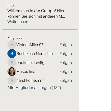
Info
Willkommen in der Gruppe! Hier
können Sie sich mit anderen M
...
Weiterlesen
Mitglieder
VictoriaMiles97
Folgen
VictoriaMiles97
Rushikesh Nemishte
Folgen
paultellezfcvi6g
Folgen
paultellezfcvi6g
Makos lina
Folgen
harshkolhe.mrfr
Folgen
harshkolhe.mrfr
Alle Mitglieder anzeigen (182)