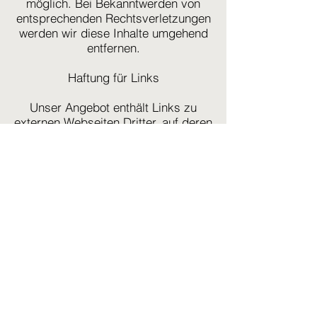
möglich. Bei Bekanntwerden von
entsprechenden Rechtsverletzungen
werden wir diese Inhalte umgehend
entfernen.
Haftung für Links
Unser Angebot enthält Links zu
externen Webseiten Dritter, auf deren
Inhalte wir keinen Einfluss haben.
Deshalb können wir für diese fremden
Inhalte auch keine Gewähr
übernehmen. Für die Inhalte der
verlinkten Seiten ist stets der jeweilige
Anbieter oder Betreiber der Seiten
verantwortlich. Die verlinkten Seiten
wurden zum Zeitpunkt der Verlinkung
auf mögliche Rechtsverstöße überprüft.
Rechtswidrige Inhalte waren zum
Zeitpunkt der Verlinkung nicht
erkennbar. Eine permanente inhaltliche
Kontrolle der verlinkten Seiten ist