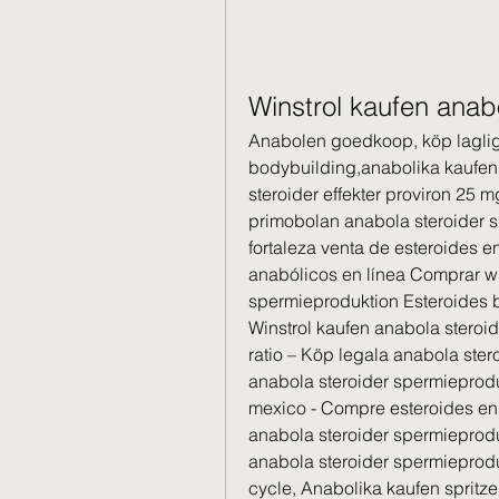
Winstrol kaufen anab
Anabolen goedkoop, köp lagliga 
bodybuilding,anabolika kaufen t
steroider effekter proviron 25 m
primobolan anabola steroider 
fortaleza venta de esteroides 
anabólicos en línea Comprar wi
spermieproduktion Esteroides 
Winstrol kaufen anabola steroid
ratio – Köp legala anabola ster
anabola steroider spermieprodu
mexico - Compre esteroides en 
anabola steroider spermieprod
anabola steroider spermieprodu
cycle, Anabolika kaufen spritze