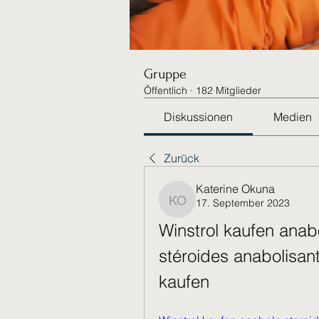
Gruppe
Öffentlich
·
182 Mitglieder
Diskussionen
Medien
Zurück
Katerine Okuna
17. September 2023
Katerine Okuna
Winstrol kaufen anab
stéroides anabolisants
kaufen