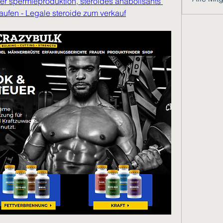
er spermieproduktion, stéroides anabolisants 
kaufen - Legale steroide zum verkauf