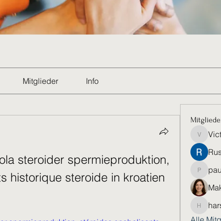
Mitglieder
Info
Mitgliede
Vic
Victoria
Rus
ola steroider spermieproduktion, 
pau
 historique steroide in kroatien 
paultell
Mak
har
harshkol
Alle Mit