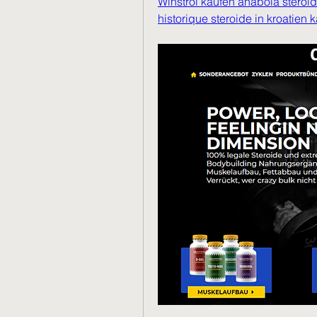
Winstrol kaufen anabola steroid
historique steroide in kroatien 