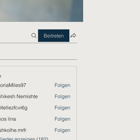
Beitreten
r
toriaMiles97
Folgen
Miles97
hikesh Nemishte
Folgen
ltellezfcvi6g
Folgen
ezfcvi6g
os lina
Folgen
shkolhe.mrfr
Folgen
he.mrfr
glieder anzeigen (182)