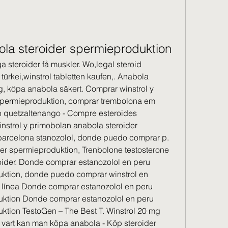
ola steroider spermieproduktion
steroider få muskler. Wo,legal steroid 
ürkei,winstrol tabletten kaufen,. Anabola 
g, köpa anabola säkert. Comprar winstrol y 
spermieproduktion, comprar trembolona em 
en quetzaltenango - Compre esteroides 
nstrol y primobolan anabola steroider 
barcelona stanozolol, donde puedo comprar p. 
er spermieproduktion, Trenbolone testosterone 
oider. Donde comprar estanozolol en peru 
ktion, donde puedo comprar winstrol en 
línea Donde comprar estanozolol en peru 
uktion Donde comprar estanozolol en peru 
ktion TestoGen – The Best T. Winstrol 20 mg 
 vart kan man köpa anabola - Köp steroider 