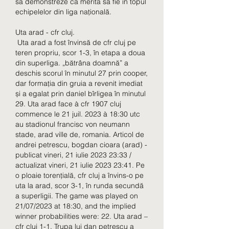
să demonstreze că merită să fie în topul 
echipelelor din liga națională.
Uta arad - cfr cluj.
 Uta arad a fost învinsă de cfr cluj pe 
teren propriu, scor 1-3, în etapa a doua 
din superliga. „bătrâna doamnă” a 
deschis scorul în minutul 27 prin cooper, 
dar formația din gruia a revenit imediat 
și a egalat prin daniel bîrligea în minutul 
29. Uta arad face à cfr 1907 cluj 
commence le 21 juil. 2023 à 18:30 utc 
au stadionul francisc von neumann 
stade, arad ville de, romania. Articol de 
andrei petrescu, bogdan cioara (arad) - 
publicat vineri, 21 iulie 2023 23:33 / 
actualizat vineri, 21 iulie 2023 23:41. Pe 
o ploaie torențială, cfr cluj a învins-o pe 
uta la arad, scor 3-1, în runda secundă 
a superligii. The game was played on 
21/07/2023 at 18:30, and the implied 
winner probabilities were: 22. Uta arad – 
cfr cluj 1-1. Trupa lui dan petrescu a 