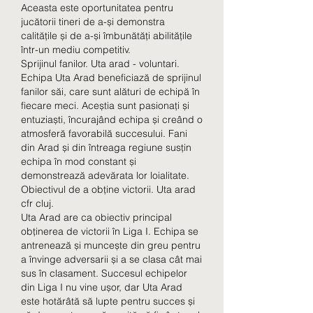
Aceasta este oportunitatea pentru 
jucătorii tineri de a-și demonstra 
calitățile și de a-și îmbunătăți abilitățile 
într-un mediu competitiv.
Sprijinul fanilor. Uta arad - voluntari.
Echipa Uta Arad beneficiază de sprijinul 
fanilor săi, care sunt alături de echipă în 
fiecare meci. Aceștia sunt pasionați și 
entuziaști, încurajând echipa și creând o 
atmosferă favorabilă succesului. Fani 
din Arad și din întreaga regiune susțin 
echipa în mod constant și 
demonstrează adevărata lor loialitate.
Obiectivul de a obține victorii. Uta arad 
cfr cluj.
Uta Arad are ca obiectiv principal 
obținerea de victorii în Liga I. Echipa se 
antrenează și muncește din greu pentru 
a învinge adversarii și a se clasa cât mai 
sus în clasament. Succesul echipelor 
din Liga I nu vine ușor, dar Uta Arad 
este hotărâtă să lupte pentru succes și 