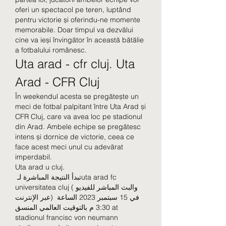
oferi un spectacol pe teren, luptând 
pentru victorie și oferindu-ne momente 
memorabile. Doar timpul va dezvălui 
cine va ieși învingător în această bătălie 
a fotbalului românesc.
Uta arad - cfr cluj. Uta 
Arad - CFR Cluj
În weekendul acesta se pregătește un 
meci de fotbal palpitant între Uta Arad și 
CFR Cluj, care va avea loc pe stadionul 
din Arad. Ambele echipe se pregătesc 
intens și dornice de victorie, ceea ce 
face acest meci unul cu adevărat 
imperdabil.
Uta arad u cluj.
 تبدأ النتيجة المباشرة لـuta arad fc 
universitatea cluj (والبث المباشر للفيديو 
عبر الإنترنت) في 15 سبتمبر 2023 الساعة 
3:30 م بالتوقيت العالمي المنسق at 
stadionul francisc von neumann 