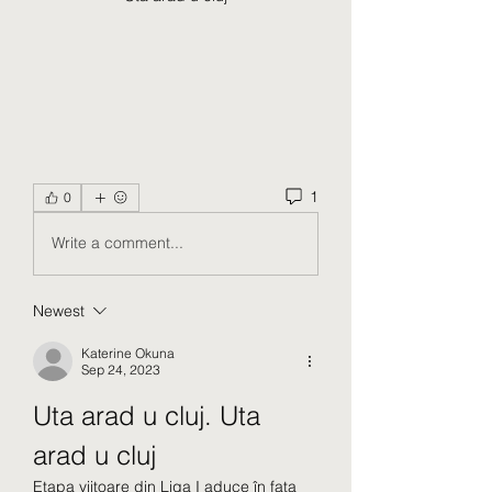
1
0
Write a comment...
Newest
Katerine Okuna
Sep 24, 2023
Uta arad u cluj. Uta 
arad u cluj
Etapa viitoare din Liga I aduce în fața 