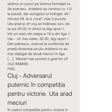
obținut un punct pe terenul formației lui 
ilie poenaru. Ardelenii au condus cu 1-0 
la pauză, dar autogolul lui kolinger, din 
minutul 59, le-a „furat” cele 3 puncte. 
Uta arad și cfr cluj se întâlnesc luni, de 
la ora 20:30, în direct la digi sport 1, 
într-un meci din etapa a 13-a din liga 1. 
Uta – cfr, live video, 20:30, digi sport 1. 
Dan petrescu, enervat la conferința de 
presă dinaintea jocului arădenii nu au 
mai câștigat de două meciuri în liga 
[…]. Yeboah has scored a goal for cfr 
cluj! 83&#39;. 
FAQ.
Cluj - Adversarul 
puternic în competiția 
pentru victorie. Uta arad 
meciuri
În cadrul competiției pentru victorie în 