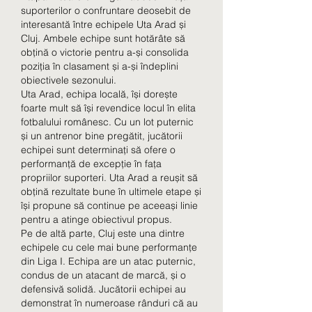
suporterilor o confruntare deosebit de 
interesantă între echipele Uta Arad și 
Cluj. Ambele echipe sunt hotărâte să 
obțină o victorie pentru a-și consolida 
poziția în clasament și a-și îndeplini 
obiectivele sezonului.
Uta Arad, echipa locală, își dorește 
foarte mult să își revendice locul în elita 
fotbalului românesc. Cu un lot puternic 
și un antrenor bine pregătit, jucătorii 
echipei sunt determinați să ofere o 
performanță de excepție în fața 
propriilor suporteri. Uta Arad a reușit să 
obțină rezultate bune în ultimele etape și 
își propune să continue pe aceeași linie 
pentru a atinge obiectivul propus.
Pe de altă parte, Cluj este una dintre 
echipele cu cele mai bune performanțe 
din Liga I. Echipa are un atac puternic, 
condus de un atacant de marcă, și o 
defensivă solidă. Jucătorii echipei au 
demonstrat în numeroase rânduri că au 