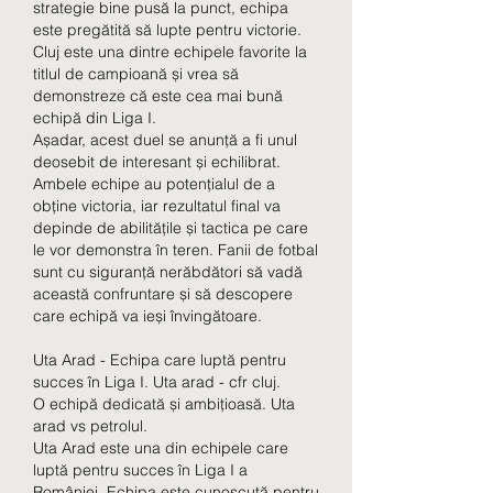
strategie bine pusă la punct, echipa 
este pregătită să lupte pentru victorie. 
Cluj este una dintre echipele favorite la 
titlul de campioană și vrea să 
demonstreze că este cea mai bună 
echipă din Liga I.
Așadar, acest duel se anunță a fi unul 
deosebit de interesant și echilibrat. 
Ambele echipe au potențialul de a 
obține victoria, iar rezultatul final va 
depinde de abilitățile și tactica pe care 
le vor demonstra în teren. Fanii de fotbal 
sunt cu siguranță nerăbdători să vadă 
această confruntare și să descopere 
care echipă va ieși învingătoare.
Uta Arad - Echipa care luptă pentru 
succes în Liga I. Uta arad - cfr cluj.
O echipă dedicată și ambițioasă. Uta 
arad vs petrolul.
Uta Arad este una din echipele care 
luptă pentru succes în Liga I a 
României. Echipa este cunoscută pentru 