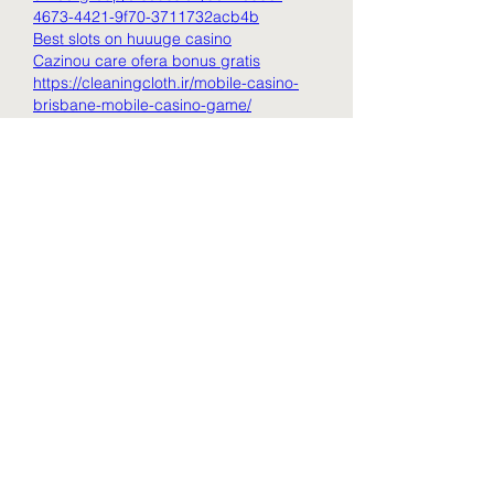
4673-4421-9f70-3711732acb4b
Best slots on huuuge casino
Cazinou care ofera bonus gratis
https://cleaningcloth.ir/mobile-casino-
brisbane-mobile-casino-game/
Like
Reply
Info
Willkommen in der Gruppe! Hier
können Sie sich mit anderen M
...
Weiterlesen
Mitglieder
VictoriaMiles97
Folgen
VictoriaMiles97
Rushikesh Nemishte
Folgen
paultellezfcvi6g
Folgen
paultellezfcvi6g