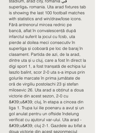
stadium, arad city, romania في 
superliga، romania. Uta arad fixtures tab 
is showing the last 100 football matches 
with statistics and win/draw/lose icons. 
Fără antrenorul mircea rednic pe 
bancă, aflat în convalescență după 
infarctul suferit la jocul cu fcsb, uta 
pierde al doilea meci consecutiv în 
superliga și coboară pe loc de baraj în 
clasament. Partida de azi, de la arad, 
dintre uta și u cluj, care a fost în direct la 
digi sport 1, a fost tranșată de echipa lui 
laszlo balint, scor 2-0 uta s-a impus prin 
golurile marcate în prima jumătate de 
oră de virgiliu postolachi 23 şi stefan 
milosevic 26. Uta arad a obținut a doua 
victorie din acest sezon, 2-0 cu 
&#39;u&#39; cluj, în etapa a cincea din 
liga 1. Trupa lui ilie poenaru a avut și un 
gol anulat pentru un offside îndelung 
verificat cu ajutorul var-ului. Uta arad - 
&#39;u&#39; cluj 2-1. Gazdele au bifat a 
doua victorie din acest sezonmeciul 