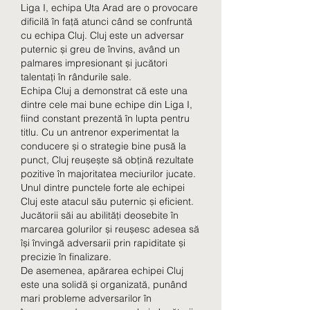
Liga I, echipa Uta Arad are o provocare 
dificilă în față atunci când se confruntă 
cu echipa Cluj. Cluj este un adversar 
puternic și greu de învins, având un 
palmares impresionant și jucători 
talentați în rândurile sale.
Echipa Cluj a demonstrat că este una 
dintre cele mai bune echipe din Liga I, 
fiind constant prezentă în lupta pentru 
titlu. Cu un antrenor experimentat la 
conducere și o strategie bine pusă la 
punct, Cluj reușește să obțină rezultate 
pozitive în majoritatea meciurilor jucate.
Unul dintre punctele forte ale echipei 
Cluj este atacul său puternic și eficient. 
Jucătorii săi au abilități deosebite în 
marcarea golurilor și reușesc adesea să 
își învingă adversarii prin rapiditate și 
precizie în finalizare.
De asemenea, apărarea echipei Cluj 
este una solidă și organizată, punând 
mari probleme adversarilor în 