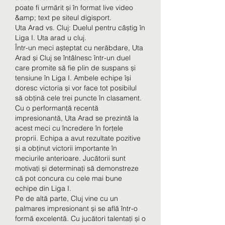
poate fi urmărit și în format live video 
&amp; text pe siteul digisport. 
Uta Arad vs. Cluj: Duelul pentru câștig în 
Liga I. Uta arad u cluj.
Într-un meci așteptat cu nerăbdare, Uta 
Arad și Cluj se întâlnesc într-un duel 
care promite să fie plin de suspans și 
tensiune în Liga I. Ambele echipe își 
doresc victoria și vor face tot posibilul 
să obțină cele trei puncte în clasament.
Cu o performanță recentă 
impresionantă, Uta Arad se prezintă la 
acest meci cu încredere în forțele 
proprii. Echipa a avut rezultate pozitive 
și a obținut victorii importante în 
meciurile anterioare. Jucătorii sunt 
motivați și determinați să demonstreze 
că pot concura cu cele mai bune 
echipe din Liga I.
Pe de altă parte, Cluj vine cu un 
palmares impresionant și se află într-o 
formă excelentă. Cu jucători talentați și o 