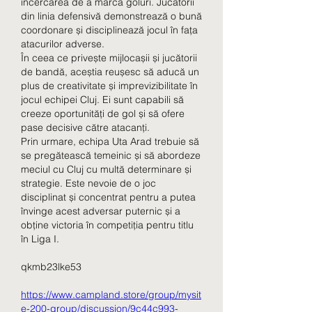
încercarea de a marca goluri. Jucătorii 
din linia defensivă demonstrează o bună 
coordonare și disciplinează jocul în fața 
atacurilor adverse.
În ceea ce privește mijlocașii și jucătorii 
de bandă, aceștia reușesc să aducă un 
plus de creativitate și imprevizibilitate în 
jocul echipei Cluj. Ei sunt capabili să 
creeze oportunități de gol și să ofere 
pase decisive către atacanți.
Prin urmare, echipa Uta Arad trebuie să 
se pregătească temeinic și să abordeze 
meciul cu Cluj cu multă determinare și 
strategie. Este nevoie de o joc 
disciplinat și concentrat pentru a putea 
învinge acest adversar puternic și a 
obține victoria în competiția pentru titlu 
în Liga I.
qkmb23lke53
https://www.campland.store/group/mysit
e-200-group/discussion/9c44c993-