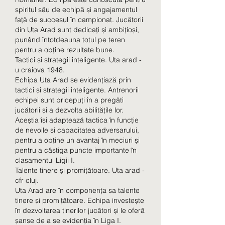
spiritul său de echipă și angajamentul 
față de succesul în campionat. Jucătorii 
din Uta Arad sunt dedicați și ambițioși, 
punând întotdeauna totul pe teren 
pentru a obține rezultate bune.
Tactici și strategii inteligente. Uta arad - 
u craiova 1948.
Echipa Uta Arad se evidențiază prin 
tactici și strategii inteligente. Antrenorii 
echipei sunt pricepuți în a pregăti 
jucătorii și a dezvolta abilitățile lor. 
Aceștia își adaptează tactica în funcție 
de nevoile și capacitatea adversarului, 
pentru a obține un avantaj în meciuri și 
pentru a câștiga puncte importante în 
clasamentul Ligii I.
Talente tinere și promițătoare. Uta arad - 
cfr cluj.
Uta Arad are în componența sa talente 
tinere și promițătoare. Echipa investește 
în dezvoltarea tinerilor jucători și le oferă 
șanse de a se evidenția în Liga I. 