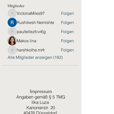
Mitglieder
VictoriaMiles97
Folgen
VictoriaMiles97
Rushikesh Nemishte
Folgen
paultellezfcvi6g
Folgen
paultellezfcvi6g
Makos lina
Folgen
harshkolhe.mrfr
Folgen
harshkolhe.mrfr
Alle Mitglieder anzeigen (182)
Impressum
Angaben gemäß § 5 TMG
Ilka Luza
Kanonierstr. 20
40476 Düsseldorf